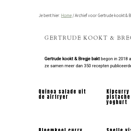
Je bent hier:
Home
/
Archief voor Gertrude kookt & B
GERTRUDE KOOKT & BRE
Gertrude kookt & Bregje bakt
begon in 2018 a
ze samen meer dan 350 recepten publiceerd
Quinoa salade uit
Kipcurry
de airfryer
pistache
yoghurt
Bloemkool curry
Snelle v