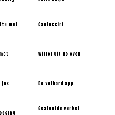
atta met
Cantuccini
 met
Witlof uit de oven
 jas
De volbord app
Gestoofde venkel
essing