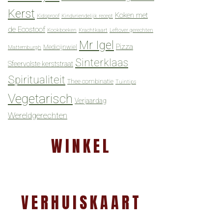
Kerst
Koken met
Kidsproof
Kindvriendelijk recept
de Ecostoof
Kookboeken
Krachtkaart
Leftover gerechten
Mr Igel
Pizza
Medicijnwiel
Mattemburgh
Sinterklaas
Sfeervolste kerststraat
Spiritualiteit
Thee combinatie
Tuintips
Vegetarisch
Verjaardag
Wereldgerechten
WINKEL
VERHUISKAART