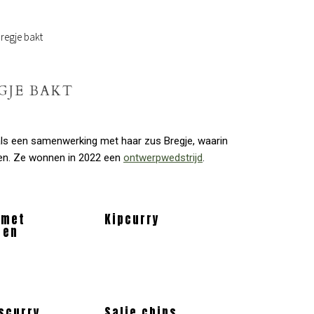
regje bakt
GJE BAKT
ls een samenwerking met haar zus Bregje, waarin
en. Ze wonnen in 2022 een
ontwerpwedstrijd
.
 met
Kipcurry
 en
iscurry
Salie chips