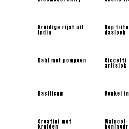
Kruidige rijst uit
Hop frit
India
daslook
Dahl met pompoen
Ciccetti
artisjok
Basilicum
Venkel in
Crostini met
Walnoot-
kruiden
honingdr