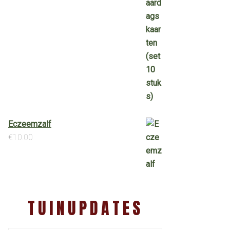
Eczeemzalf
€
10.00
TUINUPDATES