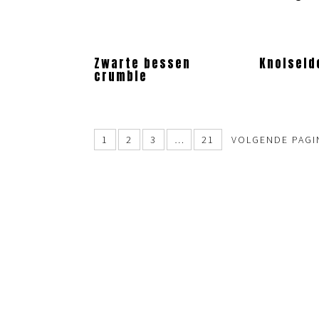
Zwarte bessen
Knolseld
crumble
1
2
3
…
21
VOLGENDE PAGI