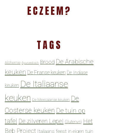
ECZEEM?
TAGS
De Arabische
Brood
Alchemie
Ayurvedisch
keuken
De Franse keuken
De Indiase
De Italiaanse
keuken
keuken
De
De Mexicaanse keuken
Oosterse keuken
De tuin op
tafel
De zilveren Lepel
Het
Glutenvrij
Beb Project
Italiaans feest in eigen tuin