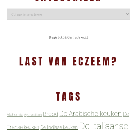
Bregje bakt & Gertrude kookt
LAST VAN ECZEEM?
TAGS
De Arabische keuken
Brood
De
Alchemie
Ayurvedisch
De Italiaanse
Franse keuken
De Indiase keuken