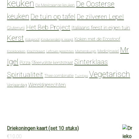
keuken
De Oosterse
De Mexicaanse keuken
keuken
De tuin op tafel
De zilveren Lepel
Het Beb Project
Italiaans feest in eigen tuin
Glutenvrij
Kerst
Koken met de Ecostoof
Kidsproof
Kindvriendelijk recept
Mr
Medicijnwiel
Kookboeken
Krachtkaart
Leftover gerechten
Mattemburgh
Igel
Sinterklaas
Pizza
Sfeervolste kerststraat
Vegetarisch
Spiritualiteit
Thee combinatie
Tuintips
Wereldgerechten
Verjaardag
Driekoningen kaart (set 10 stuks)
€
10.00