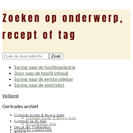
Zoeken op onderwerp,
recept of tag
Zoek
op
Spring naar de hoofdnavigatie
deze
Door naar de hoofd inhoud
website
Spring naar de eerste sidebar
Spring naar de voettekst
Volbord
Gertrudes archief
Gertrude kookt & Bregje bakt
Gertrude kookt & Bregje bakt
Gertrude in de tuin
De Gertrudes Tuin
Out of the Verhuisbox
Grafische vormgeving
Winkel