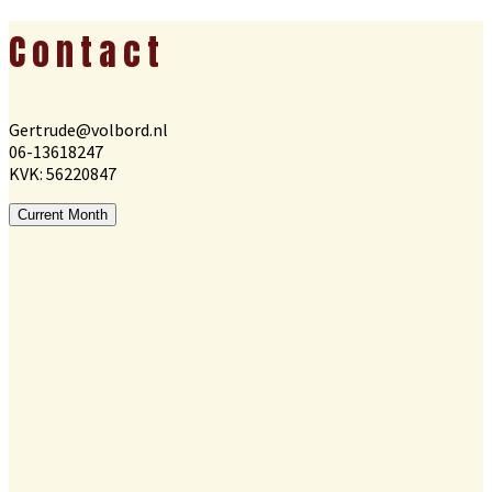
Footer
Contact
Gertrude@volbord.nl
06-13618247
KVK: 56220847
Current Month