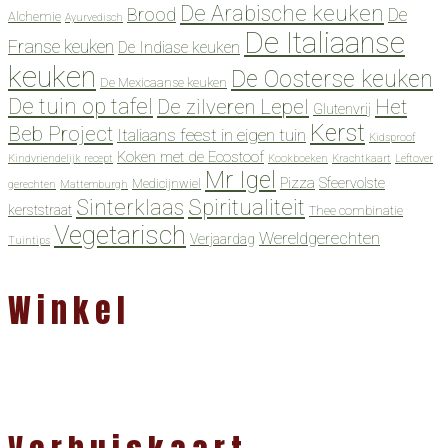
De Arabische keuken
Brood
De
Alchemie
Ayurvedisch
De Italiaanse
Franse keuken
De Indiase keuken
keuken
De Oosterse keuken
De Mexicaanse keuken
De tuin op tafel
De zilveren Lepel
Het
Glutenvrij
Kerst
Beb Project
Italiaans feest in eigen tuin
Kidsproof
Koken met de Ecostoof
Kindvriendelijk recept
Kookboeken
Krachtkaart
Leftover
Mr Igel
Pizza
Sfeervolste
Medicijnwiel
gerechten
Mattemburgh
Spiritualiteit
Sinterklaas
kerststraat
Thee combinatie
Vegetarisch
Wereldgerechten
Verjaardag
Tuintips
Winkel