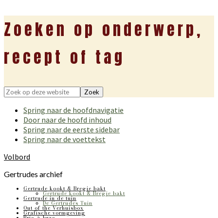
Zoeken op onderwerp,
recept of tag
Zoek
op
Spring naar de hoofdnavigatie
deze
Door naar de hoofd inhoud
website
Spring naar de eerste sidebar
Spring naar de voettekst
Volbord
Gertrudes archief
Gertrude kookt & Bregje bakt
Gertrude kookt & Bregje bakt
Gertrude in de tuin
De Gertrudes Tuin
Out of the Verhuisbox
Grafische vormgeving
Bric-à-brac