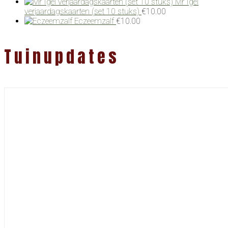
Mr Igel
verjaardagskaarten (set 10 stuks)
€
10.00
Eczeemzalf
€
10.00
Tuinupdates