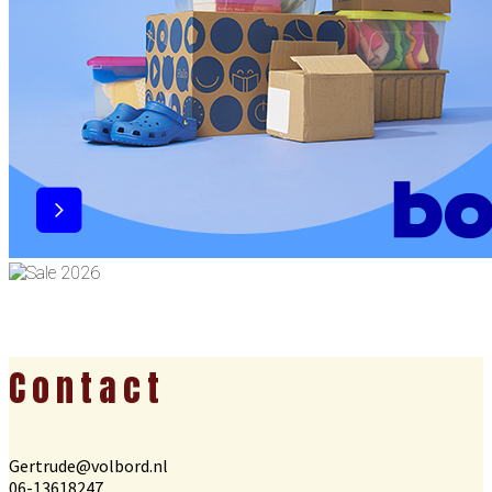
Footer
Contact
Gertrude@volbord.nl
06-13618247