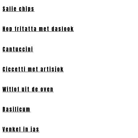
Salie chips
Hop fritatta met daslook
Cantuccini
Ciccetti met artisjok
Witlof uit de oven
Basilicum
Venkel in jas