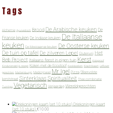
Tags
De Arabische keuken
Brood
De
Alchemie
Ayurvedisch
De Italiaanse
Franse keuken
De Indiase keuken
keuken
De Oosterse keuken
De Mexicaanse keuken
De tuin op tafel
De zilveren Lepel
Het
Glutenvrij
Kerst
Beb Project
Italiaans feest in eigen tuin
Kidsproof
Koken met de Ecostoof
Kindvriendelijk recept
Kookboeken
Krachtkaart
Leftover
Mr Igel
Pizza
Sfeervolste
Medicijnwiel
gerechten
Mattemburgh
Spiritualiteit
Sinterklaas
kerststraat
Thee combinatie
Vegetarisch
Wereldgerechten
Verjaardag
Tuintips
Driekoningen kaart
(set 10 stuks)
€
10.00