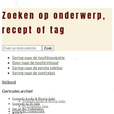
Zoeken op onderwerp,
recept of tag
Zoek
op
Spring naar de hoofdnavigatie
deze
Door naar de hoofd inhoud
website
Spring naar de eerste sidebar
Spring naar de voettekst
Volbord
Gertrudes archief
Gertrude kookt & Bregje bakt
Gertrude kookt & Bregje bakt
Gertrude in de tuin
De Gertrudes Tuin
Out of the Verhuisbox
Grafische vormgeving
Winkel