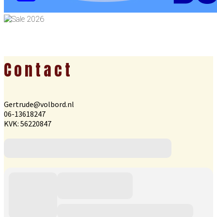
Footer
Contact
Gertrude@volbord.nl
06-13618247
KVK: 56220847