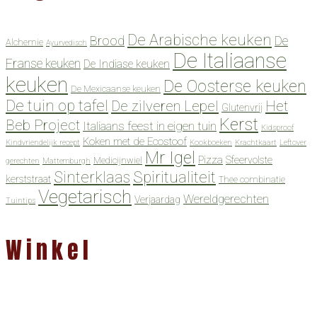
De Arabische keuken
Brood
De
Alchemie
Ayurvedisch
De Italiaanse
Franse keuken
De Indiase keuken
keuken
De Oosterse keuken
De Mexicaanse keuken
De tuin op tafel
De zilveren Lepel
Het
Glutenvrij
Kerst
Beb Project
Italiaans feest in eigen tuin
Kidsproof
Koken met de Ecostoof
Kindvriendelijk recept
Kookboeken
Krachtkaart
Leftover
Mr Igel
Pizza
Sfeervolste
Medicijnwiel
gerechten
Mattemburgh
Spiritualiteit
Sinterklaas
kerststraat
Thee combinatie
Vegetarisch
Wereldgerechten
Verjaardag
Tuintips
Winkel