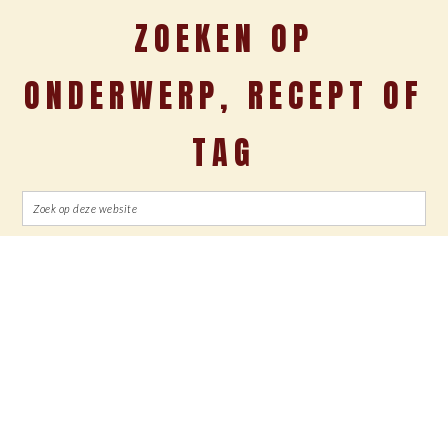
ZOEKEN OP
ONDERWERP, RECEPT OF
TAG
Spring
Door
Spring
Spring
naar
naar
naar
naar
de
de
de
de
hoofdnavigatie
hoofd
eerste
voettekst
inhoud
sidebar