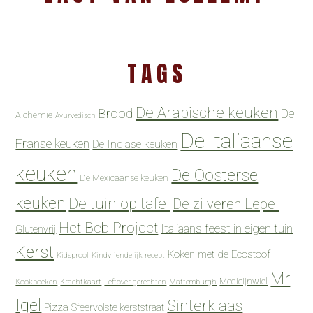
TAGS
De Arabische keuken
Brood
De
Alchemie
Ayurvedisch
De Italiaanse
Franse keuken
De Indiase keuken
keuken
De Oosterse
De Mexicaanse keuken
keuken
De tuin op tafel
De zilveren Lepel
Het Beb Project
Italiaans feest in eigen tuin
Glutenvrij
Kerst
Koken met de Ecostoof
Kidsproof
Kindvriendelijk recept
Mr
Medicijnwiel
Kookboeken
Krachtkaart
Leftover gerechten
Mattemburgh
Igel
Sinterklaas
Pizza
Sfeervolste kerststraat