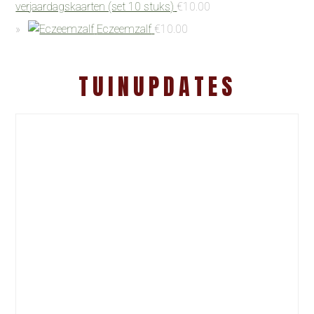
verjaardagskaarten (set 10 stuks)
€
10.00
Eczeemzalf
€
10.00
TUINUPDATES