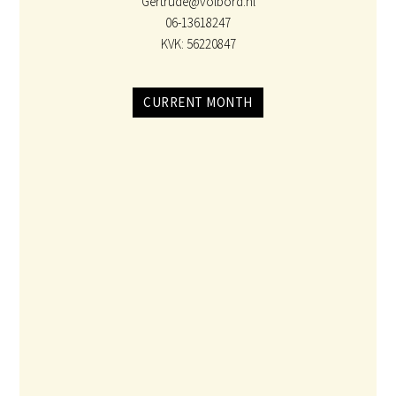
Gertrude@volbord.nl
06-13618247
KVK: 56220847
CURRENT MONTH