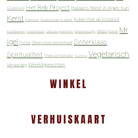
Het Beb Project
Italiaans feest in eigen tuin
Glutenvrij
Kerst
Koken met de Ecostoof
Kidsproof
Kindvriendelijk recept
Mr
Medicijnwiel
Kookboeken
Krachtkaart
Leftover gerechten
Mattemburgh
Igel
Sinterklaas
Pizza
Sfeervolste kerststraat
Vegetarisch
Spiritualiteit
Thee combinatie
Tuintips
Wereldgerechten
Verjaardag
WINKEL
VERHUISKAART