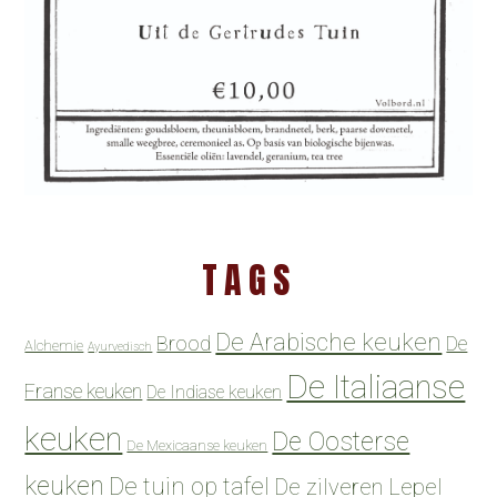
TAGS
De Arabische keuken
Brood
De
Alchemie
Ayurvedisch
De Italiaanse
Franse keuken
De Indiase keuken
keuken
De Oosterse
De Mexicaanse keuken
keuken
De tuin op tafel
De zilveren Lepel