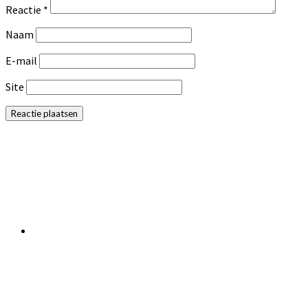
Reactie
*
Naam
E-mail
Site
Primaire
Sidebar