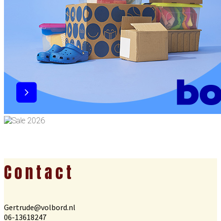
Footer
Contact
Gertrude@volbord.nl
06-13618247