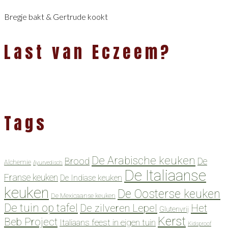
Bregje bakt & Gertrude kookt
Last van Eczeem?
Tags
De Arabische keuken
Brood
De
Alchemie
Ayurvedisch
De Italiaanse
Franse keuken
De Indiase keuken
keuken
De Oosterse keuken
De Mexicaanse keuken
De tuin op tafel
De zilveren Lepel
Het
Glutenvrij
Kerst
Beb Project
Italiaans feest in eigen tuin
Kidsproof