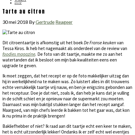
over
Tarte au citron
30 mei 2018
By
Gertrude
Reageer
Dit citroentaartje is afkomstig uit het boek
De Franse keuken
van
Tessa Kiros. Ik heb het nagemaakt als onderdeel van de review van
foodies magazine
.
De foto van dit taartje, maakte me zo aan het
watertanden dat ik besloot om mijn bak-kwaliteiten eens een
upgrade te geven.
Ik moet zeggen, dat het recept er op de foto makkelijker uitzag dan
hij in werkelijkheid na te maken was. Zo luistert alles in dit trouwens
echte verrukkelijk taartje vrij nauw, en ben je enigszins gebonden aan
het receptuur. Doe je dat niet, zoals ik, dan heb je kans dat je vulling
in de schift schiet en je opnieuw naar de supermarkt zou moeten.
Daarnaast was mijn baktijd stukken langer dan het recept aangaf.
Maargoed, van mijn chefs leerde ik bakken tot het gaar was, dat kon
ik nu prima in de praktijk brengen!
Bakliefhebber of niet? Ik raad aan dit taartje echt een keer te maken,
het is echt uitzonderlijk lekker! Ondanks ik er zelf echt wel eventjes