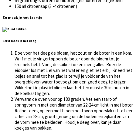
65 gram ongezouten roomboter, gesmolten en afgekoeld
150 ml citroensap (3 -4 citroenen)
Zo maak je het taartje
Eerst maak je het deeg
Doe voor het deeg de bloem, het zout en de boter in een kom.
Wrijf met je vingertoppen de boter door de bloem tot je
kruimels hebt. Voeg de suiker toe en meng alles. Roer de
eidooier los met 1 el van het water en giet het erbij. Kneed het
losjes en snel tot het glad is terwijl je voldoende van het
overgebleven water toevoegt om een goed deeg te krijgen.
Wikkel het in plasticfolie en laat het ten minste 30 minuten in
de koelkast liggen.
Verwarm de oven voor op 180 graden. Vet een taart-of
springvorm in met een diameter van 22-24 cm licht in met boter.
Rol het deeg op een met bloem bestoven oppervlak uit tot een
cirkel van 28cm, groot genoeg om de bodem en zijkanten van
de vorm mee te bekleden. Houd je deeg over, kan je daar
koekjes van bakken.