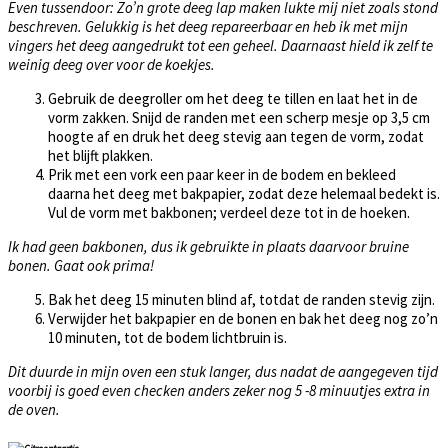
Even tussendoor: Zo’n grote deeg lap maken lukte mij niet zoals stond
beschreven. Gelukkig is het deeg repareerbaar en heb ik met mijn
vingers het deeg aangedrukt tot een geheel. Daarnaast hield ik zelf te
weinig deeg over voor de koekjes.
Gebruik de deegroller om het deeg te tillen en laat het in de
vorm zakken. Snijd de randen met een scherp mesje op 3,5 cm
hoogte af en druk het deeg stevig aan tegen de vorm, zodat
het blijft plakken.
Prik met een vork een paar keer in de bodem en bekleed
daarna het deeg met bakpapier, zodat deze helemaal bedekt is.
Vul de vorm met bakbonen; verdeel deze tot in de hoeken.
Ik had geen bakbonen, dus ik gebruikte in plaats daarvoor bruine
bonen. Gaat ook prima!
Bak het deeg 15 minuten blind af, totdat de randen stevig zijn.
Verwijder het bakpapier en de bonen en bak het deeg nog zo’n
10 minuten, tot de bodem lichtbruin is.
Dit duurde in mijn oven een stuk langer, dus nadat de aangegeven tijd
voorbij is goed even checken anders zeker nog 5 -8 minuutjes extra in
de oven.