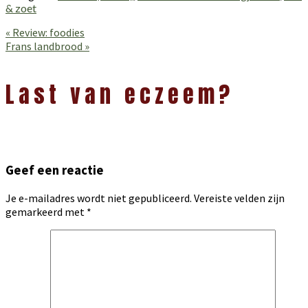
& zoet
Vorig
« Review: foodies
bericht:
Volgend
Frans landbrood »
bericht:
Lees
Interacties
Last van eczeem?
Geef een reactie
Je e-mailadres wordt niet gepubliceerd.
Vereiste velden zijn
gemarkeerd met
*