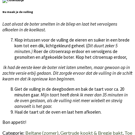
Nu maak je de vulling
Laat alvast de boter smelten in de bliep en laat het vervolgens
afkoelen in de koelkast.
Klop intussen voor de vulling de eieren en suiker in een brede
kom tot een dik, lichtgekleurd geheel. (
Dit duurt zeker 5
minuten.)
Roer de citroenrasp erdoor en vervolgens de
gesmolten en afgekoelde boter. Klop het citroensap erdoor,
Ik had de eerste keer de boter niet laten smelten, maar gewoon op in
zachte versie erbij gedaan. Dit zorgde ervoor dat de vulling in de schift
kwam en dat ik opnieuw kon beginnen.
Giet de vulling in de deegbodem en bak de taart voor ca. 20
minuten gaar.
Mijn taart heeft denk ik meer dan 35 minuten in
de oven gestaan, als de vulling niet meer wiebelt en stevig
aanvoelt is het gaar.
Haal de taart uit de oven en laat hem afkoelen.
Bon appetit!
Categorie:
Beltane (zomer)
,
Gertrude kookt & Bregje bakt
,
Toe