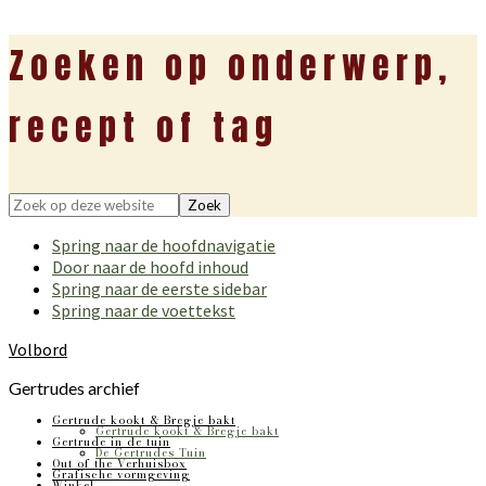
Zoeken op onderwerp,
recept of tag
Zoek
op
Spring naar de hoofdnavigatie
deze
Door naar de hoofd inhoud
website
Spring naar de eerste sidebar
Spring naar de voettekst
Volbord
Gertrudes archief
Gertrude kookt & Bregje bakt
Gertrude kookt & Bregje bakt
Gertrude in de tuin
De Gertrudes Tuin
Out of the Verhuisbox
Grafische vormgeving
Winkel