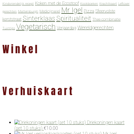
Koken met de Ecostoof
Kindvriendelijk recept
Kookboeken
Krachtkaart
Leftover
Mr Igel
Pizza
Sfeervolste
Medicijnwiel
gerechten
Mattemburgh
Spiritualiteit
Sinterklaas
kerststraat
Thee combinatie
Vegetarisch
Wereldgerechten
Verjaardag
Tuintips
Winkel
Verhuiskaart
Driekoningen kaart
(set 10 stuks)
€
10.00
Mr Igel