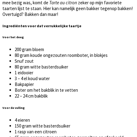
mee bezig was, komt de
Tarte au citron
zeker op mijn favoriete
taarten lijst te staan. Hier kan namelijk geen bakker tegenop bakken!
Overtuigd? Bakken dan maar!
Ingrediënten voor dat verrukkelijke taartje
Voor het deeg
200 gram bloem
80 gram koude ongezouten roomboter, in blokjes
Snuf zout
80 gram witte basterdsuiker
1 eidooier
3 – 4 el koud water
Bakpapier
Boter om het bakblik in te vetten
22 – 24 cm bakblik
Voor de vulling
4 eieren
150 gram witte basterdsuiker
1 rasp van een citroen