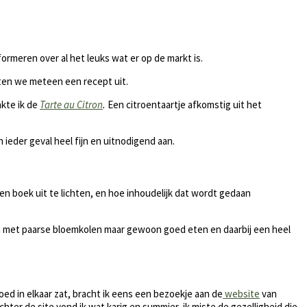
ormeren over al het leuks wat er op de markt is.
sten we meteen een recept uit.
akte ik de
Tarte au Citron
.
Een citroentaartje afkomstig uit het
 ieder geval heel fijn en uitnodigend aan.
en boek uit te lichten, en hoe inhoudelijk dat wordt gedaan
tsen met paarse bloemkolen maar gewoon goed eten en daarbij een heel
goed in elkaar zat, bracht ik eens een bezoekje aan de
website
van
Echter de site vond ik wat karig en summier, ik miste de gezelligheid die