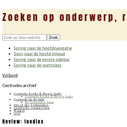
Zoeken op onderwerp, r
Zoek
op
Spring naar de hoofdnavigatie
deze
Door naar de hoofd inhoud
website
Spring naar de eerste sidebar
Spring naar de voettekst
Volbord
Gertrudes archief
Gertrude kookt & Bregje bakt
Gertrude kookt & Bregje bakt
Gertrude in de tuin
De Gertrudes Tuin
Out of the Verhuisbox
Grafische vormgeving
Winkel
over
Review: foodies