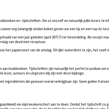
oeken en -tijdschriften. Om zo onszelf en natuurlijk jullie lezers te inf
ij samen erg belangrijk vinden koken geven we een tip en een top én te
ehaald van een jaar geleden (april 20717) ter beoordeling. Als recept ma
erslag van deed met receptuur.
 het papiersoort van de omslag. Dit lijkt waterdicht te zijn, het voelt in
en aan kookboeken. Tijdschriften zijn natuurlijk het perfecte podium om e
le lezer, auteurs én uitgevers blij zijn met deze bijdrage.
n, met ingrediënten die gewoon overal verkrijgbaar zijn. Geen gekke fra
en geprikkeld om mijn keukenschort aan te doen. Omdat het tijdschrift zo 
lijk een site verwacht, die in dezelfde lijn van het tijdschrift zou zijn. 