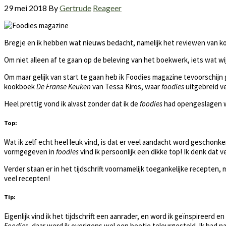
29 mei 2018
By
Gertrude
Reageer
Bregje en ik hebben wat nieuws bedacht, namelijk het reviewen van kookb
Om niet alleen af te gaan op de beleving van het boekwerk, iets wat w
Om maar gelijk van start te gaan heb ik Foodies magazine tevoorschijn g
kookboek
De Franse Keuken
van Tessa Kiros, waar
foodies
uitgebreid v
Heel prettig vond ik alvast zonder dat ik de
foodies
had opengeslagen was
Top:
Wat ik zelf echt heel leuk vind, is dat er veel aandacht word geschonk
vormgegeven in
foodies
vind ik persoonlijk een dikke top! Ik denk dat ve
Verder staan er in het tijdschrift voornamelijk toegankelijke recepte
veel recepten!
Tip:
Eigenlijk vind ik het tijdschrift een aanrader, en word ik geïnspireerd 
Foodies,
daar werd ik overigens wel een beetje teleurgesteld. Ik had name