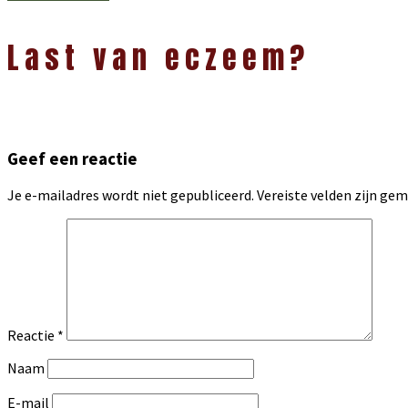
bericht:
Lees
Interacties
Last van eczeem?
Geef een reactie
Je e-mailadres wordt niet gepubliceerd.
Vereiste velden zijn g
Reactie
*
Naam
E-mail