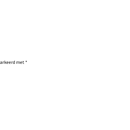
emarkeerd met
*