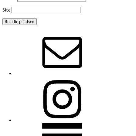
Site
Primaire
Sidebar