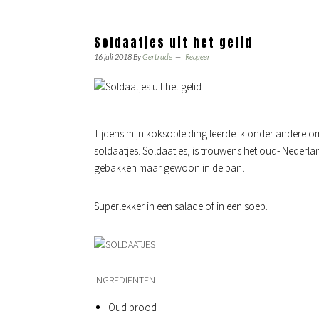
Soldaatjes uit het gelid
16 juli 2018
By
Gertrude
Reageer
Tijdens mijn koksopleiding leerde ik onder andere 
soldaatjes. Soldaatjes, is trouwens het oud- Nederl
gebakken maar gewoon in de pan.
Superlekker in een salade of in een soep.
INGREDIËNTEN
Oud brood