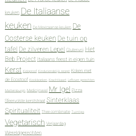
De Italiaanse
keuken
keuken
De
De Mexicaanse keuken
Oosterse keuken
De tuin op
tafel
De zilveren Lepel
Het
Glutenvrij
Beb Project
Italiaans feest in eigen tuin
Kerst
Koken met
Kidsproof
Kindvriendelijk recept
de Ecostoof
Kookboeken
Krachtkaart
Leftover gerechten
Mr Igel
Pizza
Medicijnwiel
Mattemburgh
Sinterklaas
Sfeervolste kerststraat
Spiritualiteit
Thee combinatie
Tuintips
Vegetarisch
Verjaardag
Wereldgerechten