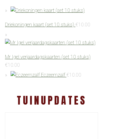
Driekoningen kaart (set 10 stuks)
€
10.00
Mr Igel verjaardagskaarten (set 10 stuks)
€
10.00
Eczeemzalf
€
10.00
TUINUPDATES