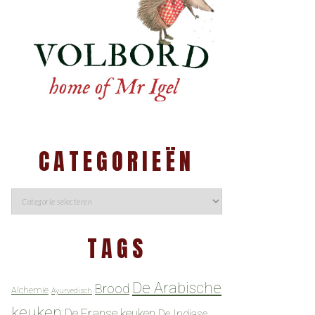
CATEGORIEËN
TAGS
De Arabische
Brood
Alchemie
Ayurvedisch
keuken
De Franse keuken
De Indiase