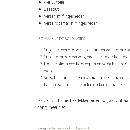
4 el Olijfolie
Zeezout
Verse tijm, fijngesneden
Verse rozemarijn, fijngesneden
ZO MAAK JE DE SOLDAATJES
Snijd met een broodmes de randen van het brood
Snijd het brood vervolgens in kleine vierkantjes. 
Doe de olie in een koekenpan en voeg het brood
worden.
Voeg het zout, tijm en rozemarijn toe en bak dit 
Laat de soldaatjes afkoelen op keukenpapier.
Ps. Zelf vind ik het heel lekker om er nog wat chili a
tong, meer niet.
Categorie:
Gertrude kookt & Bregje bakt