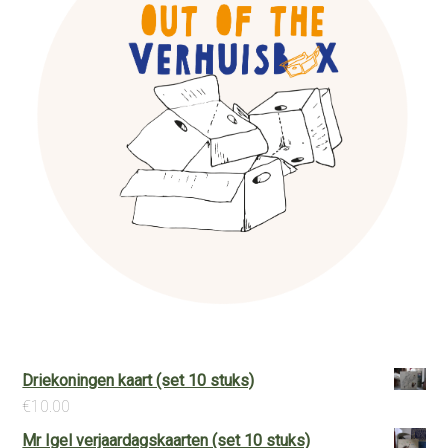
Driekoningen kaart (set 10 stuks)
€
10.00
Mr Igel verjaardagskaarten (set 10 stuks)