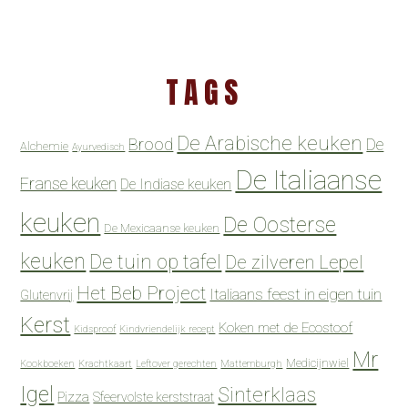
TAGS
De Arabische keuken
Brood
De
Alchemie
Ayurvedisch
De Italiaanse
Franse keuken
De Indiase keuken
keuken
De Oosterse
De Mexicaanse keuken
keuken
De tuin op tafel
De zilveren Lepel
Het Beb Project
Italiaans feest in eigen tuin
Glutenvrij
Kerst
Koken met de Ecostoof
Kidsproof
Kindvriendelijk recept
Mr
Medicijnwiel
Kookboeken
Krachtkaart
Leftover gerechten
Mattemburgh
Igel
Sinterklaas
Pizza
Sfeervolste kerststraat