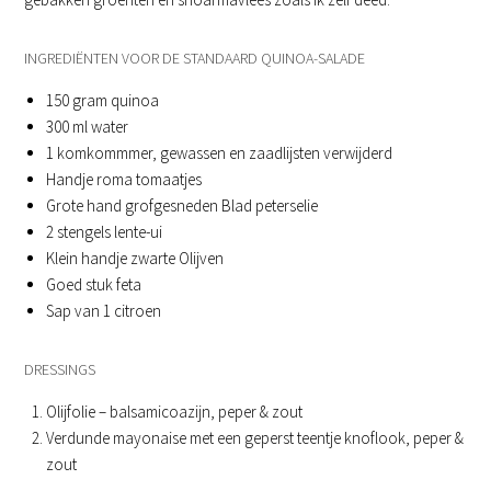
INGREDIËNTEN VOOR DE STANDAARD QUINOA-SALADE
150 gram quinoa
300 ml water
1 komkommmer, gewassen en zaadlijsten verwijderd
Handje roma tomaatjes
Grote hand grofgesneden Blad peterselie
2 stengels lente-ui
Klein handje zwarte Olijven
Goed stuk feta
Sap van 1 citroen
DRESSINGS
Olijfolie – balsamicoazijn, peper & zout
Verdunde mayonaise met een geperst teentje knoflook, peper &
zout