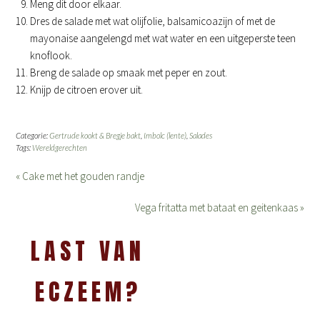
Meng dit door elkaar.
Dres de salade met wat olijfolie, balsamicoazijn of met de
mayonaise aangelengd met wat water en een uitgeperste teen
knoflook.
Breng de salade op smaak met peper en zout.
Knijp de citroen erover uit.
Categorie:
Gertrude kookt & Bregje bakt
,
Imbolc (lente)
,
Salades
Tags:
Wereldgerechten
« Cake met het gouden randje
Vega fritatta met bataat en geitenkaas »
LAST VAN
ECZEEM?