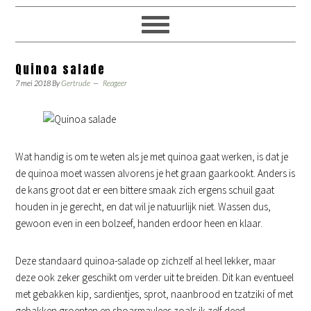
Quinoa salade
7 mei 2018
By
Gertrude
Reageer
Wat handig is om te weten als je met quinoa gaat werken, is dat je
de quinoa moet wassen alvorens je het graan gaarkookt. Anders is
de kans groot dat er een bittere smaak zich ergens schuil gaat
houden in je gerecht, en dat wil je natuurlijk niet. Wassen dus,
gewoon even in een bolzeef, handen erdoor heen en klaar.
Deze standaard quinoa-salade op zichzelf al heel lekker, maar
deze ook zeker geschikt om verder uit te breiden. Dit kan eventueel
met gebakken kip, sardientjes, sprot, naanbrood en tzatziki of met
gebakken groenten en shoarmavlees zoals ik zelf deed.