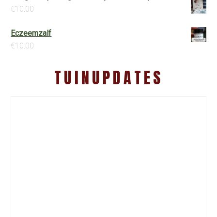
€
10.00
Eczeemzalf
€
10.00
TUINUPDATES