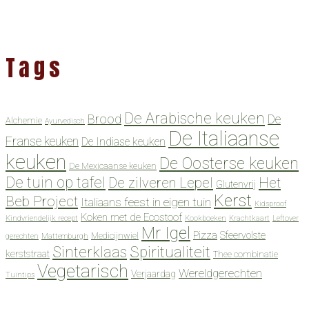
Tags
De Arabische keuken
Brood
De
Alchemie
Ayurvedisch
De Italiaanse
Franse keuken
De Indiase keuken
keuken
De Oosterse keuken
De Mexicaanse keuken
De tuin op tafel
De zilveren Lepel
Het
Glutenvrij
Kerst
Beb Project
Italiaans feest in eigen tuin
Kidsproof
Koken met de Ecostoof
Kindvriendelijk recept
Kookboeken
Krachtkaart
Leftover
Mr Igel
Pizza
Sfeervolste
Medicijnwiel
gerechten
Mattemburgh
Spiritualiteit
Sinterklaas
kerststraat
Thee combinatie
Vegetarisch
Wereldgerechten
Verjaardag
Tuintips