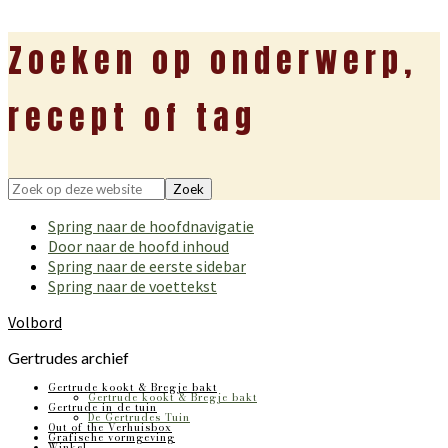
Zoeken op onderwerp,
recept of tag
Zoek
op
Spring naar de hoofdnavigatie
deze
Door naar de hoofd inhoud
website
Spring naar de eerste sidebar
Spring naar de voettekst
Volbord
Gertrudes archief
Gertrude kookt & Bregje bakt
Gertrude kookt & Bregje bakt
Gertrude in de tuin
De Gertrudes Tuin
Out of the Verhuisbox
Grafische vormgeving
Winkel