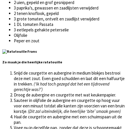
2 uien, gepeld en grof gesnipperd
3 paprika’s, gewassen en zaadlijsten verwijderd
2 tenen knoflook, gepeld
3 grote tomaten, ontvelt en zaadlijst verwijderd
1 DL tomaten Passata
3 eetlepels gehakte peterselie
Olijfolie
Peper en zout
Zo maak je die heerlijke ratatouille
Snijd de courgette en aubergine in medium blokjes bestrooi
deze met zout. Even goed schudden en laat dit een halfuurtje
in trekken.
(‘Ik had toch gezegd dat het een tijdrovend
gerechtje was?’)
Droog de aubergine en courgette met wat keukenpapier.
Sauteer in olijfolie de aubergine en courgette op hoog vuur
voor een minuut totdat alle kanten zijn voorzien van een bruin
korstje. (
Dit zal uiteindelijk, die heerlijke ‘bite’ smaak geven)
Haal de courgette en aubergine met een schuimspaan uit de
pan.
Voeg nu in dezelfde pan, zonder dat deze is schoongemaakt