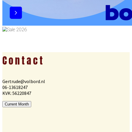
Footer
Contact
Gertrude@volbord.nl
06-13618247
KVK: 56220847
Current Month