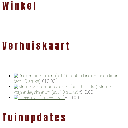
Winkel
Verhuiskaart
Driekoningen kaart
(set 10 stuks)
€
10.00
Mr Igel
verjaardagskaarten (set 10 stuks)
€
10.00
Eczeemzalf
€
10.00
Tuinupdates