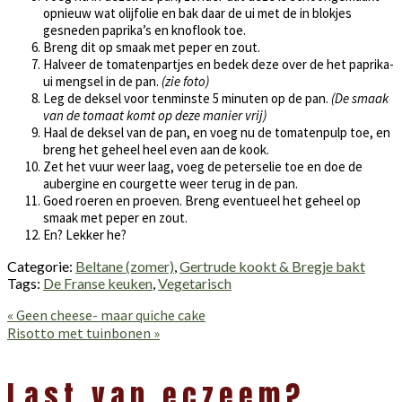
opnieuw wat olijfolie en bak daar de ui met de in blokjes
gesneden paprika’s en knoflook toe.
Breng dit op smaak met peper en zout.
Halveer de tomatenpartjes en bedek deze over de het paprika-
ui mengsel in de pan.
(zie foto)
Leg de deksel voor tenminste 5 minuten op de pan.
(De smaak
van de tomaat komt op deze manier vrij)
Haal de deksel van de pan, en voeg nu de tomatenpulp toe, en
breng het geheel heel even aan de kook.
Zet het vuur weer laag, voeg de peterselie toe en doe de
aubergine en courgette weer terug in de pan.
Goed roeren en proeven. Breng eventueel het geheel op
smaak met peper en zout.
En? Lekker he?
Categorie:
Beltane (zomer)
,
Gertrude kookt & Bregje bakt
Tags:
De Franse keuken
,
Vegetarisch
Vorig
« Geen cheese- maar quiche cake
bericht:
Volgend
Risotto met tuinbonen »
bericht:
Lees
Interacties
Last van eczeem?