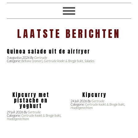
LAATSTE BERICHTEN
Quinoa salade uit de airfryer
5 augustus 2026
By
Gertrude
Categorie:
Beltane (zomer)
,
Gertrude kookt & Bregje bakt
,
Salades
Kipcurry met
Kipcurry
pistache en
24 juli 2026
By
Gertrude
yoghurt
Categorie:
Gertrude kookt & Bregje bakt
,
Hoofdgerechten
29 juli 2026
By
Gertrude
Categorie:
Gertrude kookt & Bregje bakt
,
Hoofdgerechten