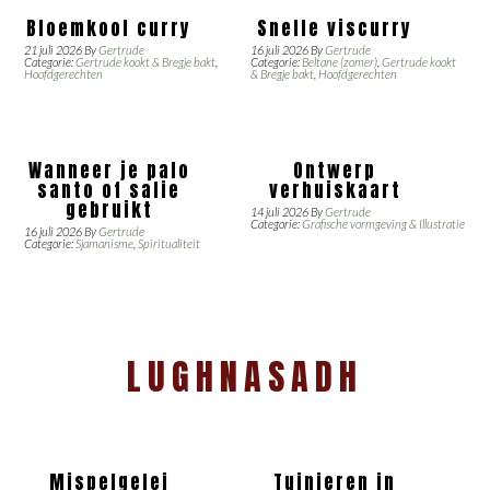
Bloemkool curry
Snelle viscurry
21 juli 2026
By
Gertrude
16 juli 2026
By
Gertrude
Categorie:
Gertrude kookt & Bregje bakt
,
Categorie:
Beltane (zomer)
,
Gertrude kookt
Hoofdgerechten
& Bregje bakt
,
Hoofdgerechten
Wanneer je palo
Ontwerp
santo of salie
verhuiskaart
gebruikt
14 juli 2026
By
Gertrude
Categorie:
Grafische vormgeving & Illustratie
16 juli 2026
By
Gertrude
Categorie:
Sjamanisme
,
Spiritualiteit
LUGHNASADH
Mispelgelei
Tuinieren in