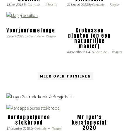
13 mei 2018
By
Gertrude
1 Reactie
31 januari 2023
By
Gertrude
Reageer
Voorjaarsmelange
Krokussen
planten (op een
22 april 2023
By
Gertrude
Reageer
natuurlijke
manier)
4 november 2024
By
Gertrude
Reageer
MEER OVER TUINIEREN
Aardappelpuree
Mr Igel’s
stokbrood
kerstspecial
2020
17 augustus 2018
By
Gertrude
Reageer