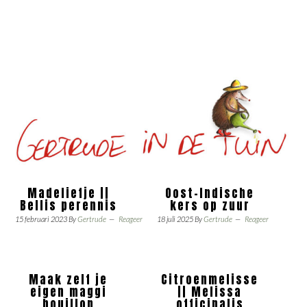
Madeliefje ||
Oost-Indische
Bellis perennis
kers op zuur
15 februari 2023
By
Gertrude
Reageer
18 juli 2025
By
Gertrude
Reageer
Maak zelf je
Citroenmelisse
eigen maggi
|| Melissa
bouillon
officinalis