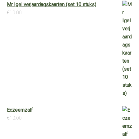
Mr Igel verjaardagskaarten (set 10 stuks)
€
10.00
Eczeemzalf
€
10.00