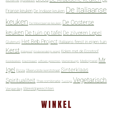
Alchemie
Ayurvedisch
De Italiaanse
Franse keuken
De Indiase keuken
keuken
De Oosterse
De Mexicaanse keuken
keuken
De tuin op tafel
De zilveren Lepel
Het Beb Project
Italiaans feest in eigen tuin
Glutenvrij
Kerst
Koken met de Ecostoof
Kidsproof
Kindvriendelijk recept
Mr
Medicijnwiel
Kookboeken
Krachtkaart
Leftover gerechten
Mattemburgh
Igel
Sinterklaas
Pizza
Sfeervolste kerststraat
Vegetarisch
Spiritualiteit
Thee combinatie
Tuintips
Wereldgerechten
Verjaardag
WINKEL