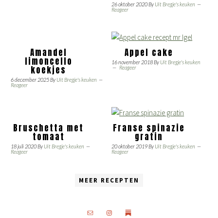
26 oktober 2020
By
Uit Bregje's keuken
Reageer
Amandel
Appel cake
limoncello
16 november 2018
By
Uit Bregje's keuken
koekjes
Reageer
6 december 2025
By
Uit Bregje's keuken
Reageer
Bruschetta met
Franse spinazie
tomaat
gratin
18 juli 2020
By
Uit Bregje's keuken
20 oktober 2019
By
Uit Bregje's keuken
Reageer
Reageer
MEER RECEPTEN