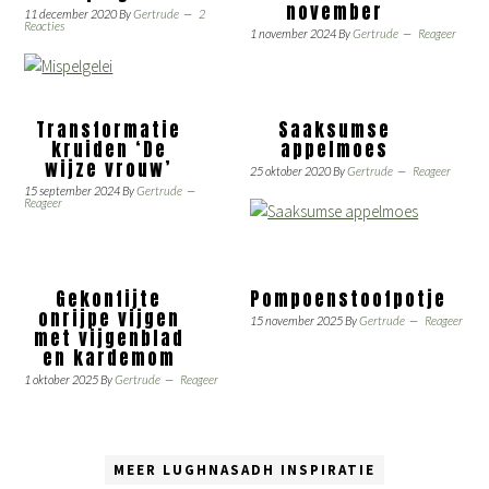
november
11 december 2020
By
Gertrude
2
Reacties
1 november 2024
By
Gertrude
Reageer
Transformatie
Saaksumse
kruiden ‘De
appelmoes
wijze vrouw’
25 oktober 2020
By
Gertrude
Reageer
15 september 2024
By
Gertrude
Reageer
Gekonfijte
Pompoenstoofpotje
onrijpe vijgen
15 november 2025
By
Gertrude
Reageer
met vijgenblad
en kardemom
1 oktober 2025
By
Gertrude
Reageer
MEER LUGHNASADH INSPIRATIE