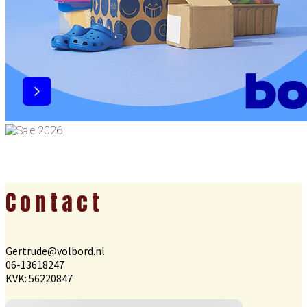
Footer
Contact
Gertrude@volbord.nl
06-13618247
KVK: 56220847