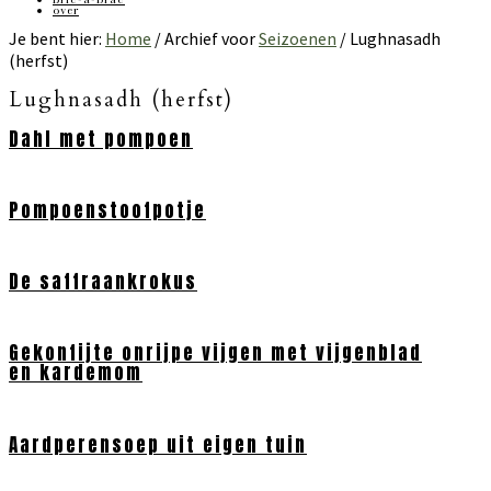
over
Je bent hier:
Home
/
Archief voor
Seizoenen
/
Lughnasadh
(herfst)
Lughnasadh (herfst)
Dahl met pompoen
Pompoenstoofpotje
De saffraankrokus
Gekonfijte onrijpe vijgen met vijgenblad
en kardemom
Aardperensoep uit eigen tuin