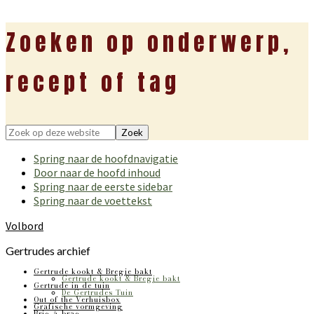
Zoeken op onderwerp,
recept of tag
Zoek
op
Spring naar de hoofdnavigatie
deze
Door naar de hoofd inhoud
website
Spring naar de eerste sidebar
Spring naar de voettekst
Volbord
Gertrudes archief
Gertrude kookt & Bregje bakt
Gertrude kookt & Bregje bakt
Gertrude in de tuin
De Gertrudes Tuin
Out of the Verhuisbox
Grafische vormgeving
Bric-à-brac