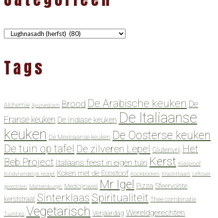
Categorieën
Tags
De Arabische keuken
Brood
De
Alchemie
Ayurvedisch
De Italiaanse
Franse keuken
De Indiase keuken
keuken
De Oosterse keuken
De Mexicaanse keuken
De tuin op tafel
De zilveren Lepel
Het
Glutenvrij
Kerst
Beb Project
Italiaans feest in eigen tuin
Kidsproof
Koken met de Ecostoof
Kindvriendelijk recept
Kookboeken
Krachtkaart
Leftover
Mr Igel
Pizza
Sfeervolste
Medicijnwiel
gerechten
Mattemburgh
Spiritualiteit
Sinterklaas
kerststraat
Thee combinatie
Vegetarisch
Wereldgerechten
Verjaardag
Tuintips