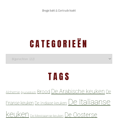
Bregje bakt & Gertrude kookt
CATEGORIEËN
TAGS
De Arabische keuken
Brood
De
Alchemie
Ayurvedisch
De Italiaanse
Franse keuken
De Indiase keuken
keuken
De Oosterse
De Mexicaanse keuken