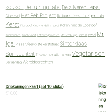
keuken
De tuin op tafel
De zilveren Lepel
Het Beb Project
Italiaans feest in eigen tuin
Glutenvrij
Kerst
Koken met de Ecostoof
Kidsproof
Kindvriendelijk recept
Mr
Medicijnwiel
Kookboeken
Krachtkaart
Leftover gerechten
Mattemburgh
Igel
Sinterklaas
Pizza
Sfeervolste kerststraat
Vegetarisch
Spiritualiteit
Thee combinatie
Tuintips
Wereldgerechten
Verjaardag
Driekoningen kaart (set 10 stuks)
€
10.00