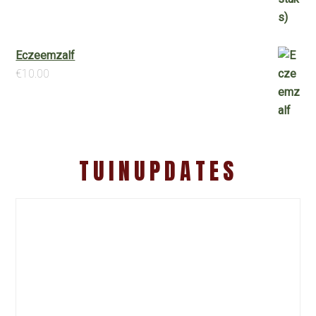
Eczeemzalf
€
10.00
TUINUPDATES