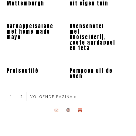
Mattemburgh
uit eigen tuin
Aardappelsalade
Ovenschotel
met home made
met
mayo
knolselderij,
zoete aardappel
en feta
Preisoufflé
Pompoen uit de
oven
1
2
VOLGENDE PAGINA »