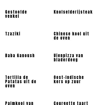
Gestoofde
Knolselderijsteak
venkel
Tzaziki
Chinese kool uit
de oven
Baba Ganoush
Uienpizza van
bladerdeeg
Tortilla de
Oost-Indische
Patatas uit de
kers op zuur
oven
Palmkool van
Courgette taart