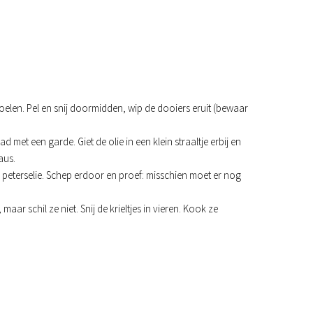
oelen. Pel en snij doormidden, wip de dooiers eruit (bewaar
d met een garde. Giet de olie in een klein straaltje erbij en
aus.
en peterselie. Schep erdoor en proef: misschien moet er nog
maar schil ze niet. Snij de krieltjes in vieren. Kook ze