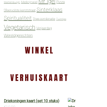
Mr Igel
Pizza
Medicijnwiel
Mattemburgh
Sinterklaas
Sfeervolste kerststraat
Spiritualiteit
Thee combinatie
Tuintips
Vegetarisch
Verjaardag
Wereldgerechten
WINKEL
VERHUISKAART
Driekoningen kaart (set 10 stuks)