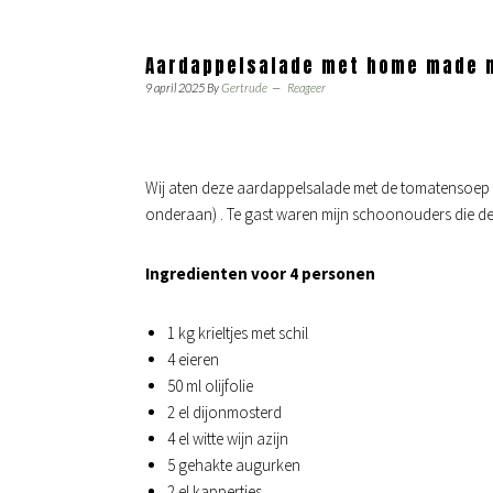
Aardappelsalade met home made 
9 april 2025
By
Gertrude
Reageer
Wij aten deze aardappelsalade met de tomatensoep 
onderaan) . Te gast waren mijn schoonouders die d
Ingredienten voor 4 personen
1 kg krieltjes met schil
4 eieren
50 ml olijfolie
2 el dijonmosterd
4 el witte wijn azijn
5 gehakte augurken
2 el kappertjes