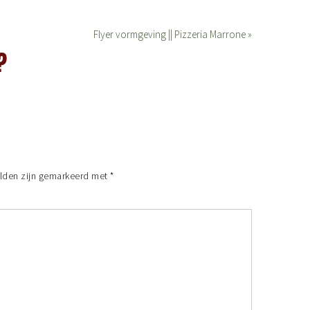
Flyer vormgeving || Pizzeria Marrone »
?
elden zijn gemarkeerd met
*