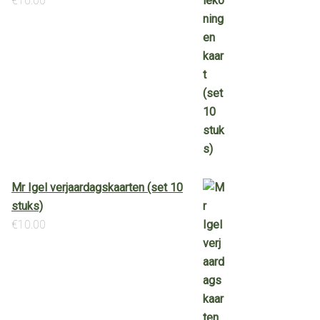
€
10.00
Mr Igel verjaardagskaarten (set 10
stuks)
€
10.00