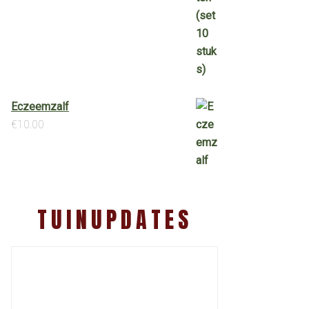
Eczeemzalf
€
10.00
TUINUPDATES