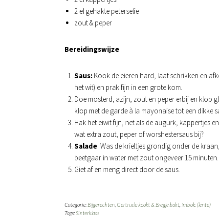
2 el gehakte peterselie
zout & peper
Bereidingswijze
Saus:
Kook de eieren hard, laat schrikken en afk
het wit) en prak fijn in een grote kom.
Doe mosterd, azijn, zout en peper erbij en klop gla
klop met de garde à la mayonaise tot een dikke s
Hak het eiwit fijn, net als de augurk, kappertjes 
wat extra zout, peper of worshestersaus bij?
Salade
: Was de krieltjes grondig onder de kraan, 
beetgaar in water met zout ongeveer 15 minuten.
Giet af en meng direct door de saus.
Categorie:
Bijgerechten
,
Gertrude kookt & Bregje bakt
,
Imbolc (lente)
Tags:
Sinterklaas