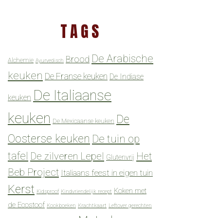
TAGS
De Arabische
Brood
Alchemie
Ayurvedisch
keuken
De Franse keuken
De Indiase
De Italiaanse
keuken
keuken
De
De Mexicaanse keuken
Oosterse keuken
De tuin op
tafel
De zilveren Lepel
Het
Glutenvrij
Beb Project
Italiaans feest in eigen tuin
Kerst
Koken met
Kidsproof
Kindvriendelijk recept
de Ecostoof
Kookboeken
Krachtkaart
Leftover gerechten