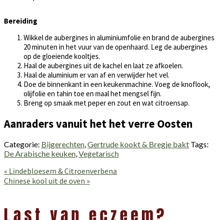
Bereiding
Wikkel de aubergines in aluminiumfolie en brand de aubergines
20 minuten in het vuur van de openhaard. Leg de aubergines
op de gloeiende kooltjes.
Haal de aubergines uit de kachel en laat ze afkoelen.
Haal de aluminium er van af en verwijder het vel.
Doe de binnenkant in een keukenmachine. Voeg de knoflook,
olijfolie en tahin toe en maal het mengsel fijn.
Breng op smaak met peper en zout en wat citroensap.
Aanraders vanuit het het verre Oosten
Categorie:
Bijgerechten
,
Gertrude kookt & Bregje bakt
Tags:
De Arabische keuken
,
Vegetarisch
Vorig
« Lindebloesem & Citroenverbena
bericht:
Volgend
Chinese kool uit de oven »
bericht:
Lees
Interacties
Last van eczeem?