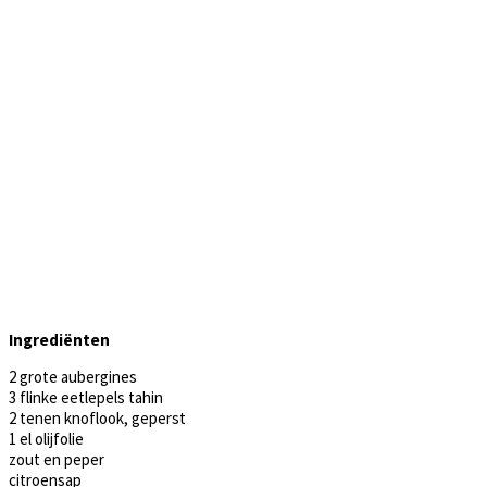
Ingrediënten
2 grote aubergines
3 flinke eetlepels tahin
2 tenen knoflook, geperst
1 el olijfolie
zout en peper
citroensap