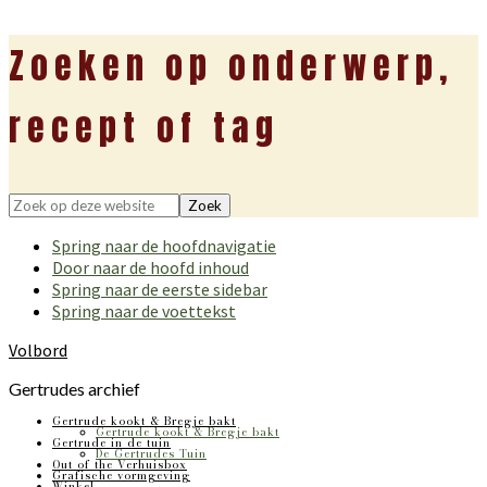
Zoeken op onderwerp,
recept of tag
Zoek
op
Spring naar de hoofdnavigatie
deze
Door naar de hoofd inhoud
website
Spring naar de eerste sidebar
Spring naar de voettekst
Volbord
Gertrudes archief
Gertrude kookt & Bregje bakt
Gertrude kookt & Bregje bakt
Gertrude in de tuin
De Gertrudes Tuin
Out of the Verhuisbox
Grafische vormgeving
Winkel