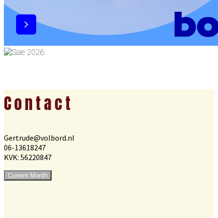
Footer
Contact
Gertrude@volbord.nl
06-13618247
KVK: 56220847
Current Month