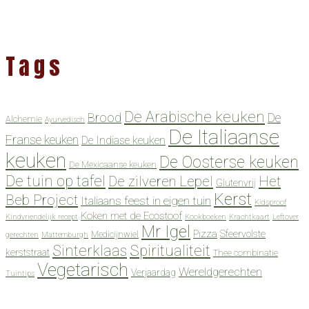
Tags
De Arabische keuken
Brood
De
Alchemie
Ayurvedisch
De Italiaanse
Franse keuken
De Indiase keuken
keuken
De Oosterse keuken
De Mexicaanse keuken
De tuin op tafel
De zilveren Lepel
Het
Glutenvrij
Kerst
Beb Project
Italiaans feest in eigen tuin
Kidsproof
Koken met de Ecostoof
Kindvriendelijk recept
Kookboeken
Krachtkaart
Leftover
Mr Igel
Pizza
Sfeervolste
Medicijnwiel
gerechten
Mattemburgh
Spiritualiteit
Sinterklaas
kerststraat
Thee combinatie
Vegetarisch
Wereldgerechten
Verjaardag
Tuintips