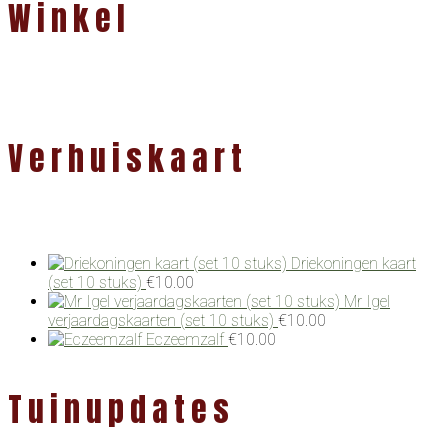
Winkel
Verhuiskaart
Driekoningen kaart
(set 10 stuks)
€
10.00
Mr Igel
verjaardagskaarten (set 10 stuks)
€
10.00
Eczeemzalf
€
10.00
Tuinupdates