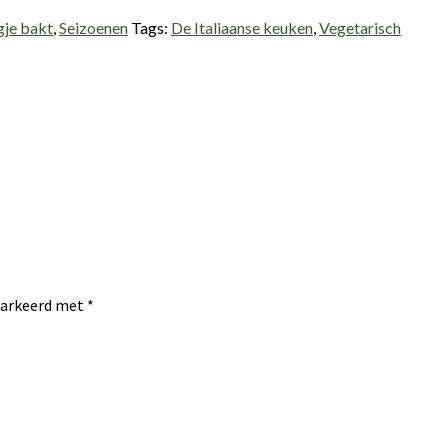
gje bakt
,
Seizoenen
Tags:
De Italiaanse keuken
,
Vegetarisch
emarkeerd met
*