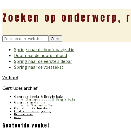
Zoeken op onderwerp, r
Zoek
op
Spring naar de hoofdnavigatie
deze
Door naar de hoofd inhoud
website
Spring naar de eerste sidebar
Spring naar de voettekst
Volbord
Gertrudes archief
Gertrude kookt & Bregje bakt
Gertrude kookt & Bregje bakt
Gertrude in de tuin
De Gertrudes Tuin
Out of the Verhuisbox
Grafische vormgeving
Bric-à-brac
over
Gestoofde venkel