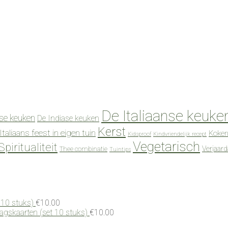
De Italiaanse keuke
se keuken
De Indiase keuken
Kerst
Italiaans feest in eigen tuin
Koken
Kidsproof
Kindvriendelijk recept
Vegetarisch
Spiritualiteit
Verjaar
Thee combinatie
Tuintips
 10 stuks)
€
10.00
dagskaarten (set 10 stuks)
€
10.00