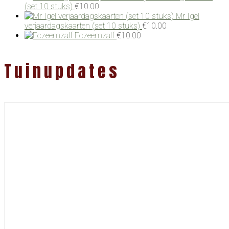
(set 10 stuks)
€
10.00
Mr Igel
verjaardagskaarten (set 10 stuks)
€
10.00
Eczeemzalf
€
10.00
Tuinupdates