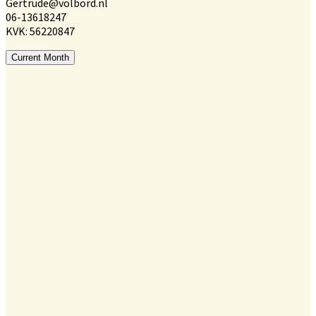
Gertrude@volbord.nl
06-13618247
KVK: 56220847
Current Month