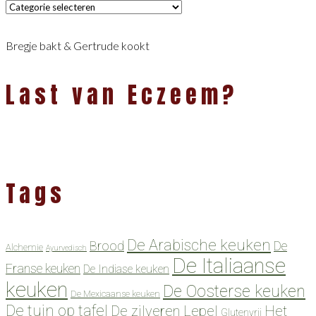
Categorieën
Bregje bakt & Gertrude kookt
Last van Eczeem?
Tags
De Arabische keuken
Brood
De
Alchemie
Ayurvedisch
De Italiaanse
Franse keuken
De Indiase keuken
keuken
De Oosterse keuken
De Mexicaanse keuken
De tuin op tafel
De zilveren Lepel
Het
Glutenvrij