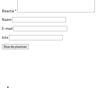
Reactie
*
Naam
E-mail
Site
Primaire
Sidebar