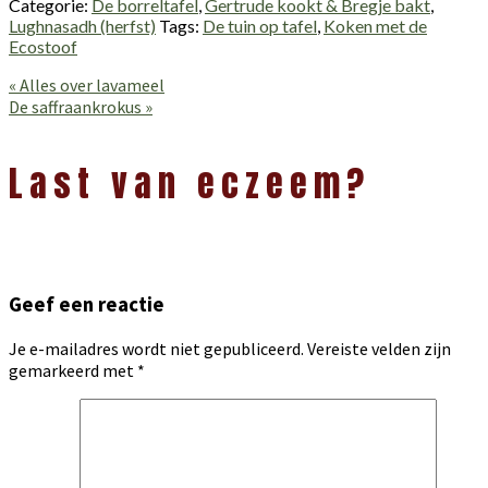
Categorie:
De borreltafel
,
Gertrude kookt & Bregje bakt
,
Lughnasadh (herfst)
Tags:
De tuin op tafel
,
Koken met de
Ecostoof
Vorig
« Alles over lavameel
bericht:
Volgend
De saffraankrokus »
bericht:
Lees
Interacties
Last van eczeem?
Geef een reactie
Je e-mailadres wordt niet gepubliceerd.
Vereiste velden zijn
gemarkeerd met
*