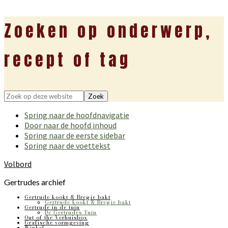
Zoeken op onderwerp,
recept of tag
Zoek
op
Spring naar de hoofdnavigatie
deze
Door naar de hoofd inhoud
website
Spring naar de eerste sidebar
Spring naar de voettekst
Volbord
Gertrudes archief
Gertrude kookt & Bregje bakt
Gertrude kookt & Bregje bakt
Gertrude in de tuin
De Gertrudes Tuin
Out of the Verhuisbox
Grafische vormgeving
Winkel