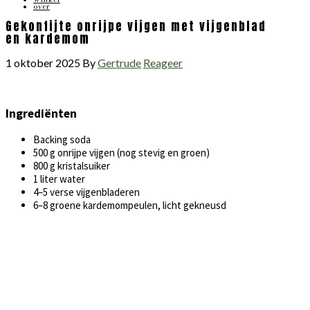
over
Gekonfijte onrijpe vijgen met vijgenblad
en kardemom
1 oktober 2025
By
Gertrude
Reageer
Ingrediënten
Backing soda
500 g onrijpe vijgen (nog stevig en groen)
800 g kristalsuiker
1 liter water
4–5 verse vijgenbladeren
6–8 groene kardemompeulen, licht gekneusd