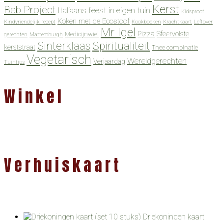
Kerst
Beb Project
Italiaans feest in eigen tuin
Kidsproof
Koken met de Ecostoof
Kindvriendelijk recept
Kookboeken
Krachtkaart
Leftover
Mr Igel
Pizza
Sfeervolste
Medicijnwiel
gerechten
Mattemburgh
Spiritualiteit
Sinterklaas
kerststraat
Thee combinatie
Vegetarisch
Wereldgerechten
Verjaardag
Tuintips
Winkel
Verhuiskaart
Driekoningen kaart