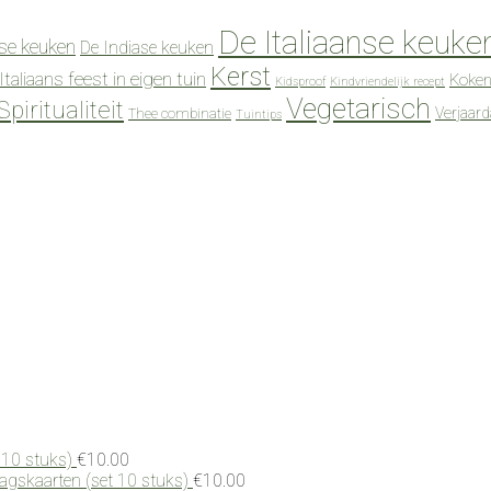
De Italiaanse keuke
se keuken
De Indiase keuken
Kerst
Italiaans feest in eigen tuin
Koken
Kidsproof
Kindvriendelijk recept
Vegetarisch
Spiritualiteit
Verjaar
Thee combinatie
Tuintips
 10 stuks)
€
10.00
dagskaarten (set 10 stuks)
€
10.00