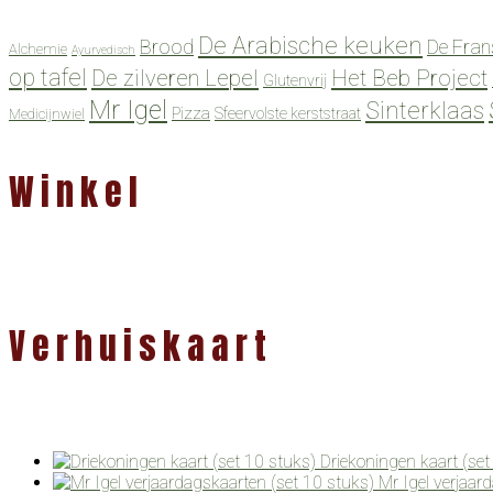
De Arabische keuken
Brood
De Fran
Alchemie
Ayurvedisch
op tafel
De zilveren Lepel
Het Beb Project
Glutenvrij
Mr Igel
Sinterklaas
Pizza
Sfeervolste kerststraat
Medicijnwiel
Winkel
Verhuiskaart
Driekoningen kaart (set
Mr Igel verjaar