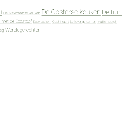
n
De Oosterse keuken
De tuin
De Mexicaanse keuken
 met de Ecostoof
Kookboeken
Krachtkaart
Leftover gerechten
Mattemburgh
Wereldgerechten
dag