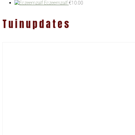
Eczeemzalf
€
10.00
Tuinupdates