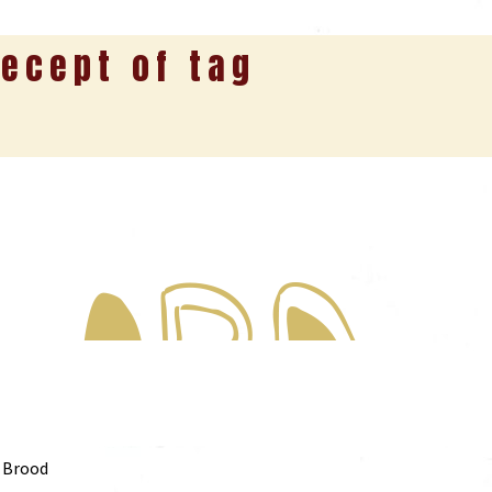
ecept of tag
Brood