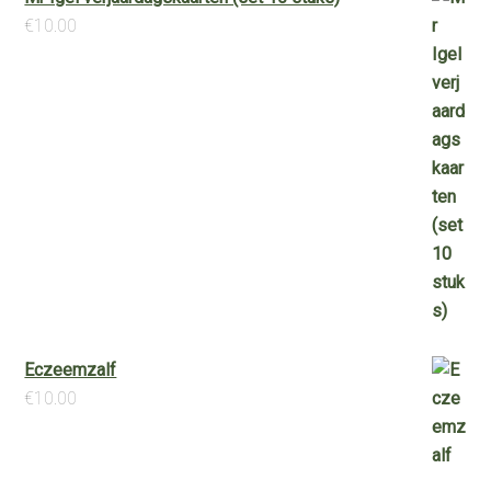
€
10.00
Eczeemzalf
€
10.00