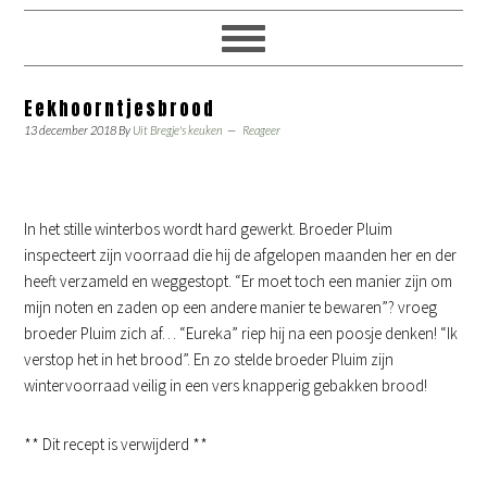
Eekhoorntjesbrood
13 december 2018
By
Uit Bregje's keuken
Reageer
In het stille winterbos wordt hard gewerkt. Broeder Pluim
inspecteert zijn voorraad die hij de afgelopen maanden her en der
heeft verzameld en weggestopt. “Er moet toch een manier zijn om
mijn noten en zaden op een andere manier te bewaren”? vroeg
broeder Pluim zich af… “Eureka” riep hij na een poosje denken! “Ik
verstop het in het brood”. En zo stelde broeder Pluim zijn
wintervoorraad veilig in een vers knapperig gebakken brood!
** Dit recept is verwijderd **