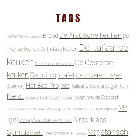
TAGS
De Arabische keuken
Brood
De
Alchemie
Ayurvedisch
De Italiaanse
Franse keuken
De Indiase keuken
keuken
De Oosterse
De Mexicaanse keuken
keuken
De tuin op tafel
De zilveren Lepel
Het Beb Project
Italiaans feest in eigen tuin
Glutenvrij
Kerst
Koken met de Ecostoof
Kidsproof
Kindvriendelijk recept
Mr
Medicijnwiel
Kookboeken
Krachtkaart
Leftover gerechten
Mattemburgh
Igel
Sinterklaas
Pizza
Sfeervolste kerststraat
Vegetarisch
Spiritualiteit
Thee combinatie
Tuintips