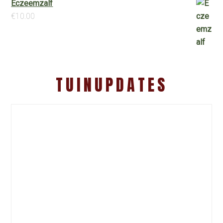
Eczeemzalf
€
10.00
TUINUPDATES