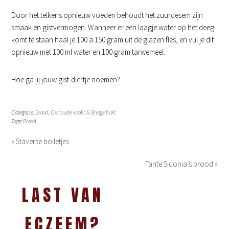
Door het telkens opnieuw voeden behoudt het zuurdesem zijn
smaak en gistvermogen. Wanneer er een laagje water op het deeg
komt te staan haal je 100 a 150 gram uit de glazen fles, en vul je dit
opnieuw met 100 ml water en 100 gram tarwemeel.
Hoe ga jij jouw gist-diertje noemen?
Categorie:
Brood
,
Gertrude kookt & Bregje bakt
Tags:
Brood
« Staverse bolletjes
Tante Sidonia’s brood »
LAST VAN
ECZEEM?