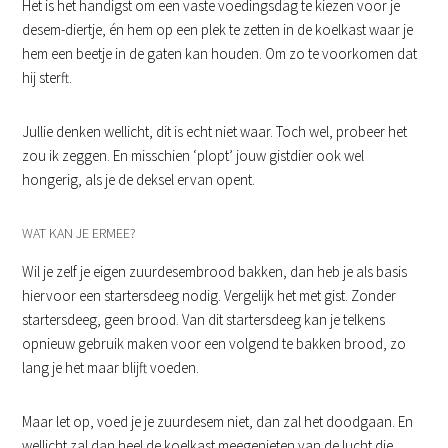
Het is het handigst om een vaste voedingsdag te kiezen voor je
desem-diertje, én hem op een plek te zetten in de koelkast waar je
hem een beetje in de gaten kan houden. Om zo te voorkomen dat
hij sterft.
Jullie denken wellicht, dit is echt niet waar. Toch wel, probeer het
zou ik zeggen. En misschien ‘plopt’ jouw gistdier ook wel
hongerig, als je de deksel ervan opent.
WAT KAN JE ERMEE?
Wil je zelf je eigen zuurdesembrood bakken, dan heb je als basis
hiervoor een startersdeeg nodig. Vergelijk het met gist. Zonder
startersdeeg, geen brood. Van dit startersdeeg kan je telkens
opnieuw gebruik maken voor een volgend te bakken brood, zo
lang je het maar blijft voeden.
Maar let op, voed je je zuurdesem niet, dan zal het doodgaan. En
wellicht zal dan heel de koelkast meegenieten van de lucht die