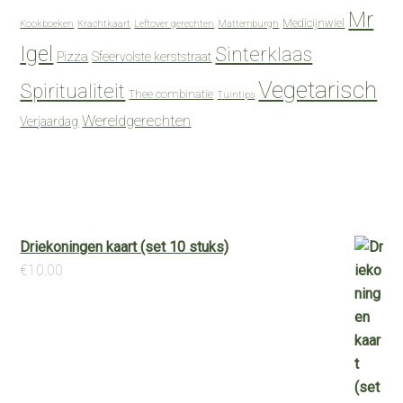
Mr
Medicijnwiel
Kookboeken
Krachtkaart
Leftover gerechten
Mattemburgh
Igel
Sinterklaas
Pizza
Sfeervolste kerststraat
Vegetarisch
Spiritualiteit
Thee combinatie
Tuintips
Wereldgerechten
Verjaardag
Driekoningen kaart (set 10 stuks)
€
10.00