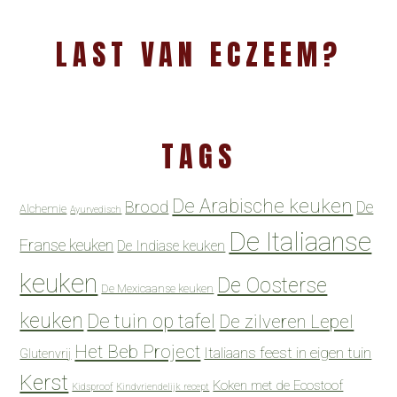
LAST VAN ECZEEM?
TAGS
De Arabische keuken
Brood
De
Alchemie
Ayurvedisch
De Italiaanse
Franse keuken
De Indiase keuken
keuken
De Oosterse
De Mexicaanse keuken
keuken
De tuin op tafel
De zilveren Lepel
Het Beb Project
Italiaans feest in eigen tuin
Glutenvrij
Kerst
Koken met de Ecostoof
Kidsproof
Kindvriendelijk recept