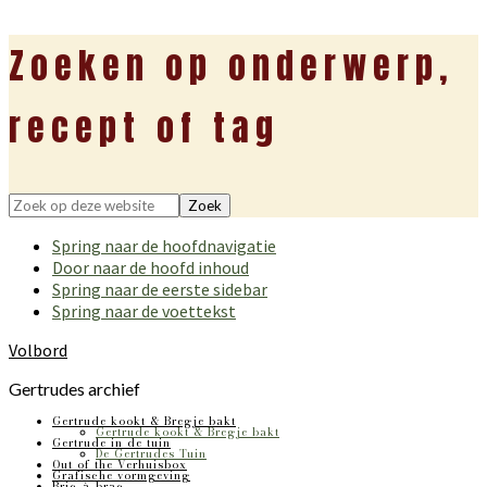
Zoeken op onderwerp,
recept of tag
Zoek
op
Spring naar de hoofdnavigatie
deze
Door naar de hoofd inhoud
website
Spring naar de eerste sidebar
Spring naar de voettekst
Volbord
Gertrudes archief
Gertrude kookt & Bregje bakt
Gertrude kookt & Bregje bakt
Gertrude in de tuin
De Gertrudes Tuin
Out of the Verhuisbox
Grafische vormgeving
Bric-à-brac