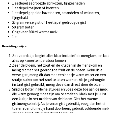
1 eetlepel gedroogde abrikozen, fijngesneden
1 eetlepel rozijnen of krenten
1 eetlepel gepelde hazelnoten, amandelen of walnoten,
fijngehakt
25 gram verse gist of 1 eetlepel gedroogde gist
50 gram boter
Ongeveer 500 ml warme melk
1 ei
Bereidingswijze
Zet voordat je begint alles klaar inclusief de mengkom, en laat
alles op kamertemperatuur komen.
Zeef de bloem, het zout en de kruiden in de mengkom en
meng dit met het gedroogde fruit en de noten. Gebruik je
verse gist, meng dit dan met een beetje warm water en een
snufje suiker om het snel te laten werken. Als je gedroogde
instant gist gebruikt, meng deze dan direct door de bloem.
Snijd de boter in kleine stukjes en voeg deze toe aan de melk,
die warm genoeg moet zijn om te smelten. Maak met je vuist
een kuiltje in het midden van de bloem. Giet het warme
gistmengsel erbij. Als je verse gist gebruikt, voeg dan het ei
toe en roer dit met je hand doorheen, gebruik voldoende melk