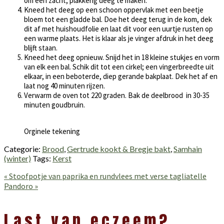
om een zacht, plakkerig deeg te maken.
Kneed het deeg op een schoon oppervlak met een beetje
bloem tot een gladde bal. Doe het deeg terug in de kom, dek
dit af met huishoudfolie en laat dit voor een uurtje rusten op
een warme plaats. Het is klaar als je vinger afdruk in het deeg
blijft staan.
Kneed het deeg opnieuw. Snijd het in 18 kleine stukjes en vorm
van elk een bal. Schik dit tot een cirkel; een vingerbreedte uit
elkaar, in een beboterde, diep gerande bakplaat. Dek het af en
laat nog 40 minuten rijzen.
Verwarm de oven tot 220 graden. Bak de deelbrood in 30-35
minuten goudbruin.
Orginele tekening
Categorie:
Brood
,
Gertrude kookt & Bregje bakt
,
Samhain
(winter)
Tags:
Kerst
Vorig
« Stoofpotje van paprika en rundvlees met verse tagliatelle
bericht:
Volgend
Pandoro »
bericht:
Lees
Interacties
Last van eczeem?