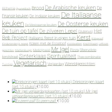
De Arabische keuken
Brood
De
Alchemie
Ayurvedisch
De Italiaanse
Franse keuken
De Indiase keuken
keuken
De Oosterse keuken
De Mexicaanse keuken
De tuin op tafel
De zilveren Lepel
Het
Glutenvrij
Kerst
Beb Project
Italiaans feest in eigen tuin
Kidsproof
Koken met de Ecostoof
Kindvriendelijk recept
Kookboeken
Krachtkaart
Leftover
Mr Igel
Pizza
Sfeervolste
Medicijnwiel
gerechten
Mattemburgh
Spiritualiteit
Sinterklaas
kerststraat
Thee combinatie
Vegetarisch
Wereldgerechten
Verjaardag
Tuintips
Driekoningen kaart
(set 10 stuks)
€
10.00
Mr Igel
verjaardagskaarten (set 10 stuks)
€
10.00
Eczeemzalf
€
10.00