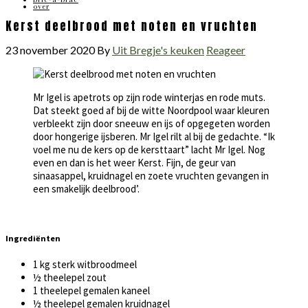
over
Kerst deelbrood met noten en vruchten
23 november 2020
By
Uit Bregje's keuken
Reageer
Mr Igel is apetrots op zijn rode winterjas en rode muts.
Dat steekt goed af bij de witte Noordpool waar kleuren
verbleekt zijn door sneeuw en ijs of opgegeten worden
door hongerige ijsberen. Mr Igel rilt al bij de gedachte. “Ik
voel me nu de kers op de kersttaart” lacht Mr Igel. Nog
even en dan is het weer Kerst. Fijn, de geur van
sinaasappel, kruidnagel en zoete vruchten gevangen in
een smakelijk deelbrood’.
Ingrediënten
1 kg sterk witbroodmeel
½ theelepel zout
1 theelepel gemalen kaneel
½ theelepel gemalen kruidnagel