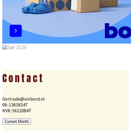
Footer
Contact
Gertrude@volbord.nl
06-13618247
KVK: 56220847
Current Month