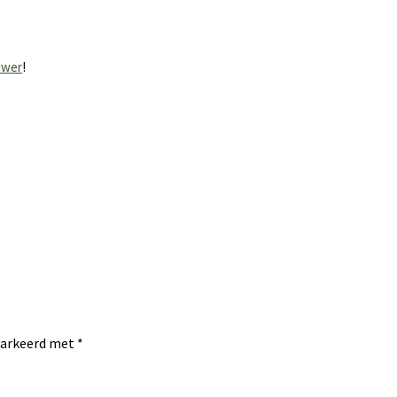
uwer
!
emarkeerd met
*