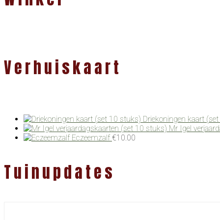
Verhuiskaart
Driekoningen kaart (set
Mr Igel verjaar
Eczeemzalf
€
10.00
Tuinupdates