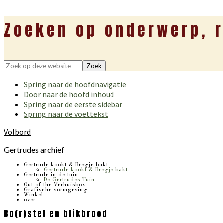
Zoeken op onderwerp, r
Zoek
op
Spring naar de hoofdnavigatie
deze
Door naar de hoofd inhoud
website
Spring naar de eerste sidebar
Spring naar de voettekst
Volbord
Gertrudes archief
Gertrude kookt & Bregje bakt
Gertrude kookt & Bregje bakt
Gertrude in de tuin
De Gertrudes Tuin
Out of the Verhuisbox
Grafische vormgeving
Winkel
over
Bo(r)stel en blikbrood