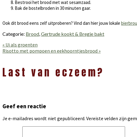
Bestrooi het brood met wat sesamzaad.
Bak de bostelbroden in 30 minuten gaar.
Ook dit brood eens zelf uitproberen? Vind dan hier jouw lokale
bierbro
Categorie:
Brood
,
Gertrude kookt & Bregje bakt
Vorig
« Ui als groenten
bericht:
Volgend
Risotto met pompoen en eekhoorntjesbrood »
bericht:
Lees
Interacties
Last van eczeem?
Geef een reactie
Je e-mailadres wordt niet gepubliceerd.
Vereiste velden zijn g