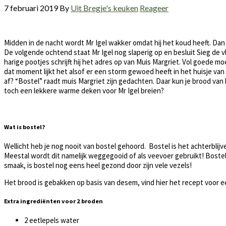
7 februari 2019
By
Uit Bregje's keuken
Reageer
Midden in de nacht wordt Mr Igel wakker omdat hij het koud heeft. Dan 
De volgende ochtend staat Mr Igel nog slaperig op en besluit Sieg de vl
harige pootjes schrijft hij het adres op van Muis Margriet. Vol goede mo
dat moment lijkt het alsof er een storm gewoed heeft in het huisje van M
af? “Bostel” raadt muis Margriet zijn gedachten. Daar kun je brood van
toch een lekkere warme deken voor Mr Igel breien?
Wat is bostel?
Wellicht heb je nog nooit van bostel gehoord. Bostel is het achterbli
Meestal wordt dit namelijk weggegooid of als veevoer gebruikt! Boste
smaak, is bostel nog eens heel gezond door zijn vele vezels!
Het brood is gebakken op basis van desem, vind hier het recept voor 
Extra ingrediënten voor 2 broden
2 eetlepels water