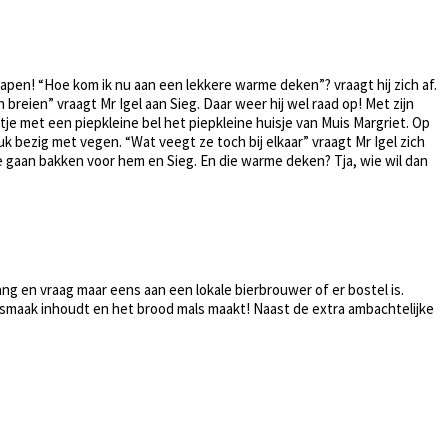
apen! “Hoe kom ik nu aan een lekkere warme deken”? vraagt hij zich af.
breien” vraagt Mr Igel aan Sieg. Daar weer hij wel raad op! Met zijn
rtje met een piepkleine bel het piepkleine huisje van Muis Margriet. Op
uk bezig met vegen. “Wat veegt ze toch bij elkaar” vraagt Mr Igel zich
te gaan bakken voor hem en Sieg. En die warme deken? Tja, wie wil dan
g en vraag maar eens aan een lokale bierbrouwer of er bostel is.
dsmaak inhoudt en het brood mals maakt! Naast de extra ambachtelijke