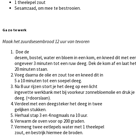
1 theelepel zout
Sesamzaad, om mee te bestrooien.
Ga zo te werk
Maak het zuurdsesembrood 12 uur van tevoren
Doe de
desem, bostel, water en bloem in een kom, en kneed dit met ee
ongeveer 3 minuten tot een ruw deeg. Dek de kom af en laat h
20 minuten staan.
Voeg daarna de olie en zout toe en kneed dit in
5 a 10 minuten tot een soepel deeg.
Na 8 uur rijzen stort je het deeg op een licht
ingevette werkbank met bij voorkeur zonnebloemolie en druk je d
deeg. (=doorslaan).
Verdeel met een deegsteker het deeg in twee
gelijken stukken.
Herhaal stap 3 en 4 nogmaals na 10 uur.
Verwarm de oven voor op 200 graden.
Vermeng twee eetlepels water met 1 theelepel
zout, en bestrijk hiermee de broden.