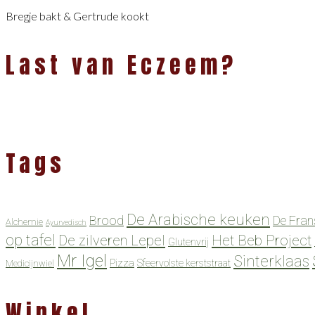
Bregje bakt & Gertrude kookt
Last van Eczeem?
Tags
De Arabische keuken
Brood
De Fran
Alchemie
Ayurvedisch
op tafel
De zilveren Lepel
Het Beb Project
Glutenvrij
Mr Igel
Sinterklaas
Pizza
Sfeervolste kerststraat
Medicijnwiel
Winkel