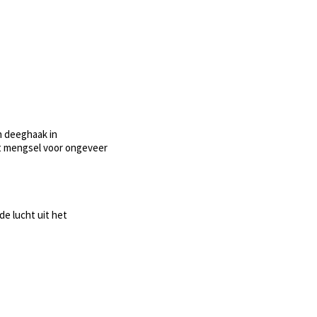
n deeghaak in
et mengsel voor ongeveer
e lucht uit het