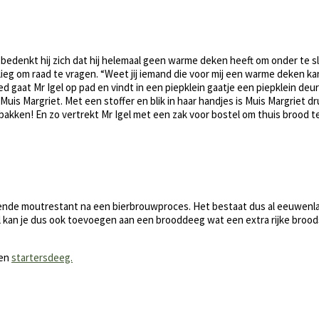
bedenkt hij zich dat hij helemaal geen warme deken heeft om onder te sl
ieg om raad te vragen. “Weet jij iemand die voor mij een warme deken kan 
ed gaat Mr Igel op pad en vindt in een piepklein gaatje een piepklein deu
uis Margriet. Met een stoffer en blik in haar handjes is Muis Margriet dr
 bakken! En zo vertrekt Mr Igel met een zak voor bostel om thuis brood 
jvende moutrestant na een bierbrouwproces. Het bestaat dus al eeuwenlan
l kan je dus ook toevoegen aan een brooddeeg wat een extra rijke broo
een
startersdeeg.