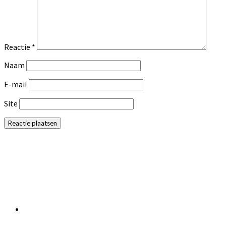
Reactie
*
Naam
E-mail
Site
Primaire
Sidebar