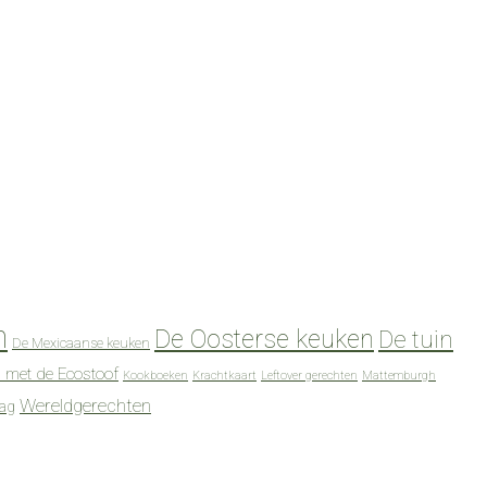
n
De Oosterse keuken
De tuin
De Mexicaanse keuken
 met de Ecostoof
Kookboeken
Krachtkaart
Leftover gerechten
Mattemburgh
Wereldgerechten
dag