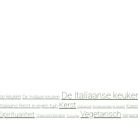
De Italiaanse keuke
se keuken
De Indiase keuken
Kerst
Italiaans feest in eigen tuin
Koken
Kidsproof
Kindvriendelijk recept
Vegetarisch
Spiritualiteit
Verjaar
Thee combinatie
Tuintips