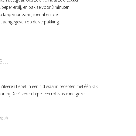
lipeper erbij, en bak ze voor 3 minuten.
 laag vuur gaar; roer af en toe.
aat aangegeven op de verpakking.
IS…
 Zilveren Lepel. In een tijd waarin recepten met één klik
or mij De Zilveren Lepel een rotsvaste metgezel.
thuis
.