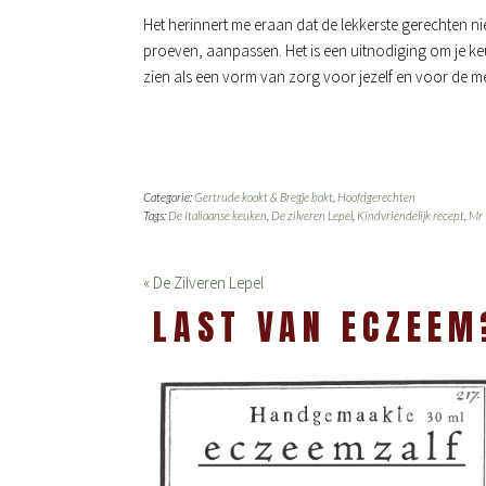
Het herinnert me eraan dat de lekkerste gerechten nie
proeven, aanpassen. Het is een uitnodiging om je keu
zien als een vorm van zorg voor jezelf en voor de me
Categorie:
Gertrude kookt & Bregje bakt
,
Hoofdgerechten
Tags:
De Italiaanse keuken
,
De zilveren Lepel
,
Kindvriendelijk recept
,
Mr 
« De Zilveren Lepel
LAST VAN ECZEEM