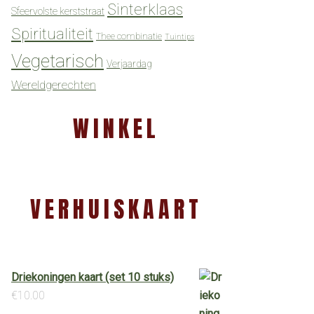
Sinterklaas
Sfeervolste kerststraat
Spiritualiteit
Thee combinatie
Tuintips
Vegetarisch
Verjaardag
Wereldgerechten
WINKEL
VERHUISKAART
Driekoningen kaart (set 10 stuks)
€
10.00