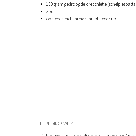
150 gram gedroogde orecchiette (schelpjespasta
zout
opdienen met parmezaan of pecorino
BEREIDINGSWIJZE
Blancheer de broccoli roosjes in ongeveer 4 minute