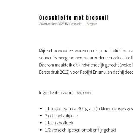
Orecchiette met broccoli
26 november 2025
By
Gertrude
Reageer
Mijn schoonouders waren op reis, naar Italië. Toe
souvenirs meegenomen, waaronder een zak echte Itali
Daarom maakte ik dit kindvriendelijk gerecht (welke i
Eerste druk 2012) voor Pepijn! En smullen dat hij de
Ingrediënten voor 2 personen
1 broccoli van ca. 400 gram (in kleine roosjes ge
2 eetlepels olijfolie
1 teen knoflook
1/2 verse chilipeper, ontpit en fijngehakt