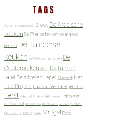
TAGS
De Arabische
Brood
Alchemie
Ayurvedisch
keuken
De Franse keuken
De Indiase
De Italiaanse
keuken
keuken
De
De Mexicaanse keuken
Oosterse keuken
De tuin op
tafel
De zilveren Lepel
Het
Glutenvrij
Beb Project
Italiaans feest in eigen tuin
Kerst
Koken met
Kidsproof
Kindvriendelijk recept
de Ecostoof
Kookboeken
Krachtkaart
Leftover gerechten
Mr Igel
Pizza
Medicijnwiel
Mattemburgh