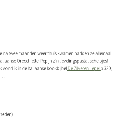
n ze na twee maanden weer thuis kwamen hadden ze allemaal
aanse Orecchiette. Pepijn z’n lievelingspasta, schelpjes!
k vond ik in de Italiaanse kookbijbel
De Zilveren Lepel
p.320,
ed…
sneden)