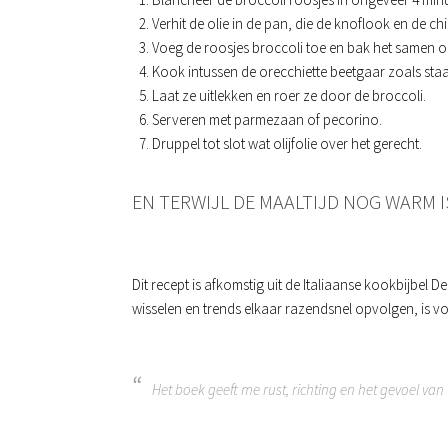
Verhit de olie in de pan, die de knoflook en de chi
Voeg de roosjes broccoli toe en bak het samen op
Kook intussen de orecchiette beetgaar zoals st
Laat ze uitlekken en roer ze door de broccoli.
Serveren met parmezaan of pecorino.
Druppel tot slot wat olijfolie over het gerecht.
EN TERWIJL DE MAALTIJD NOG WARM 
Dit recept is afkomstig uit de Italiaanse kookbijbel De
wisselen en trends elkaar razendsnel opvolgen, is vo
Het boek geeft me rust, richting en het gevoel van 