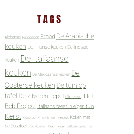
TAGS
De Arabische
Brood
Alchemie
Ayurvedisch
keuken
De Franse keuken
De Indiase
De Italiaanse
keuken
keuken
De
De Mexicaanse keuken
Oosterse keuken
De tuin op
tafel
De zilveren Lepel
Het
Glutenvrij
Beb Project
Italiaans feest in eigen tuin
Kerst
Koken met
Kidsproof
Kindvriendelijk recept
de Ecostoof
Kookboeken
Krachtkaart
Leftover gerechten