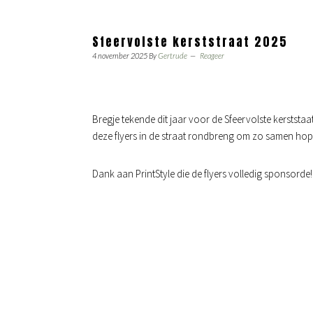
Sfeervolste kerststraat 2025
4 november 2025
By
Gertrude
Reageer
Bregje tekende dit jaar voor de Sfeervolste kerststaat 
deze flyers in de straat rondbreng om zo samen hope
Dank aan PrintStyle die de flyers volledig sponsorde!