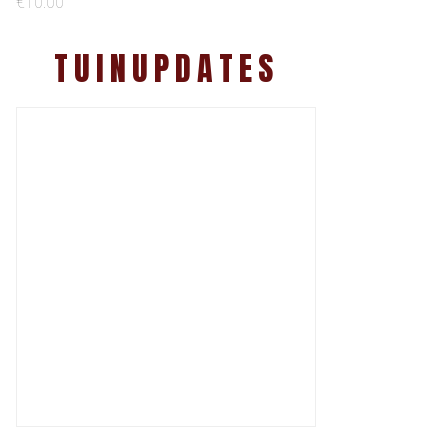
€
10.00
TUINUPDATES