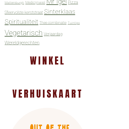
Mr Igel
Pizza
Medicijnwiel
Mattemburgh
Sinterklaas
Sfeervolste kerststraat
Spiritualiteit
Thee combinatie
Tuintips
Vegetarisch
Verjaardag
Wereldgerechten
WINKEL
VERHUISKAART