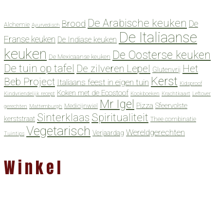
De Arabische keuken
Brood
De
Alchemie
Ayurvedisch
De Italiaanse
Franse keuken
De Indiase keuken
keuken
De Oosterse keuken
De Mexicaanse keuken
De tuin op tafel
De zilveren Lepel
Het
Glutenvrij
Kerst
Beb Project
Italiaans feest in eigen tuin
Kidsproof
Koken met de Ecostoof
Kindvriendelijk recept
Kookboeken
Krachtkaart
Leftover
Mr Igel
Pizza
Sfeervolste
Medicijnwiel
gerechten
Mattemburgh
Spiritualiteit
Sinterklaas
kerststraat
Thee combinatie
Vegetarisch
Wereldgerechten
Verjaardag
Tuintips
Winkel