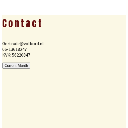
Footer
Contact
Gertrude@volbord.nl
06-13618247
KVK: 56220847
Current Month