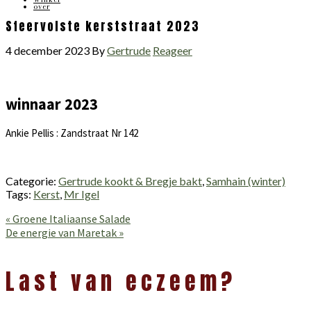
over
Sfeervolste kerststraat 2023
4 december 2023
By
Gertrude
Reageer
winnaar 2023
Ankie Pellis : Zandstraat Nr 142
Categorie:
Gertrude kookt & Bregje bakt
,
Samhain (winter)
Tags:
Kerst
,
Mr Igel
Vorig
« Groene Italiaanse Salade
bericht:
Volgend
De energie van Maretak »
bericht:
Lees
Interacties
Last van eczeem?