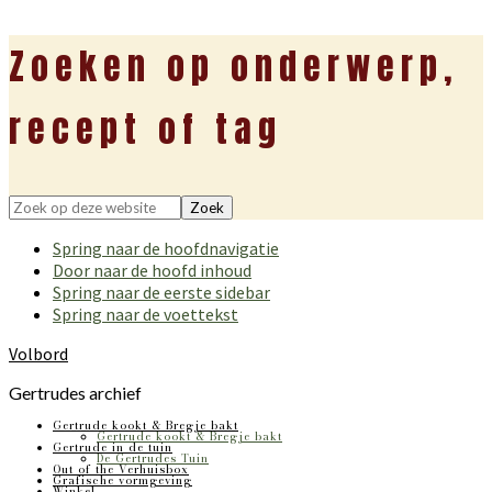
Zoeken op onderwerp,
recept of tag
Zoek
op
Spring naar de hoofdnavigatie
deze
Door naar de hoofd inhoud
website
Spring naar de eerste sidebar
Spring naar de voettekst
Volbord
Gertrudes archief
Gertrude kookt & Bregje bakt
Gertrude kookt & Bregje bakt
Gertrude in de tuin
De Gertrudes Tuin
Out of the Verhuisbox
Grafische vormgeving
Winkel