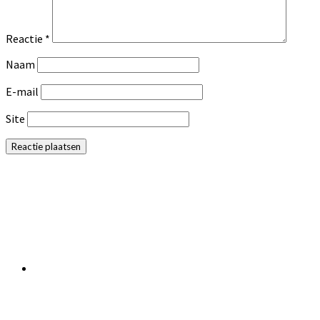
Reactie
*
Naam
E-mail
Site
Primaire
Sidebar