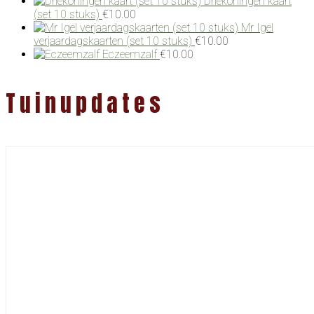
Driekoningen kaart
(set 10 stuks)
€
10.00
Mr Igel
verjaardagskaarten (set 10 stuks)
€
10.00
Eczeemzalf
€
10.00
Tuinupdates