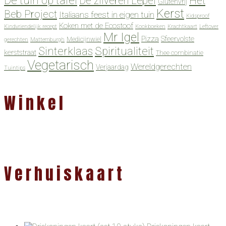
De tuin op tafel
De zilveren Lepel
Het
Glutenvrij
Kerst
Beb Project
Italiaans feest in eigen tuin
Kidsproof
Koken met de Ecostoof
Kindvriendelijk recept
Kookboeken
Krachtkaart
Leftover
Mr Igel
Pizza
Sfeervolste
Medicijnwiel
gerechten
Mattemburgh
Spiritualiteit
Sinterklaas
kerststraat
Thee combinatie
Vegetarisch
Wereldgerechten
Verjaardag
Tuintips
Winkel
Verhuiskaart