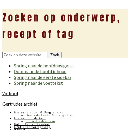
Zoeken op onderwerp,
recept of tag
Zoek
op
Spring naar de hoofdnavigatie
deze
Door naar de hoofd inhoud
website
Spring naar de eerste sidebar
Spring naar de voettekst
Volbord
Gertrudes archief
Gertrude kookt & Bregje bakt
Gertrude kookt & Bregje bakt
Gertrude in de tuin
De Gertrudes Tuin
Out of the Verhuisbox
Grafische vormgeving
Winkel