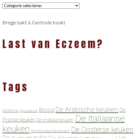
Categorieën
Bregje bakt & Gertrude kookt
Last van Eczeem?
Tags
De Arabische keuken
Brood
De
Alchemie
Ayurvedisch
De Italiaanse
Franse keuken
De Indiase keuken
keuken
De Oosterse keuken
De Mexicaanse keuken