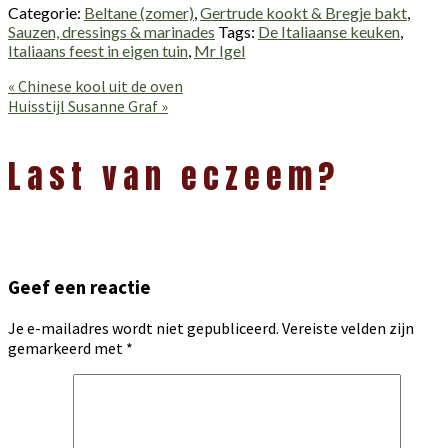
Categorie:
Beltane (zomer)
,
Gertrude kookt & Bregje bakt
,
Sauzen, dressings & marinades
Tags:
De Italiaanse keuken
,
Italiaans feest in eigen tuin
,
Mr Igel
Vorig
« Chinese kool uit de oven
bericht:
Volgend
Huisstijl Susanne Graf »
bericht:
Lees
Interacties
Last van eczeem?
Geef een reactie
Je e-mailadres wordt niet gepubliceerd.
Vereiste velden zijn
gemarkeerd met
*