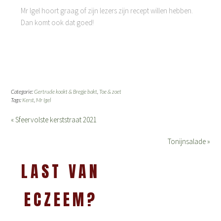
Mr Igel hoort graag of zijn lezers zijn recept willen hebben.
Dan komt ook dat goed!
Categorie:
Gertrude kookt & Bregje bakt
,
Toe & zoet
Tags:
Kerst
,
Mr Igel
« Sfeervolste kerststraat 2021
Tonijnsalade »
LAST VAN
ECZEEM?