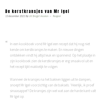
De kerstkransjes van Mr Igel
13 december 2021
By
Uit Bregje's keuken
Reageer
In een kookboek vond Mr Igel een recept dat hij nog niet
kende om kerstkransjes te maken. En nieuwe dingen
ontdekken vindt hij altijd leuk en spannend. Op het plaatje in
zijn kookboek zien de kerstkransjes er erg smaakvol uit en
het recept lijkt makkelijk te volgen.
Wanneer de kransjes na het bakken liggen uit te dampen,
snoept Mr Igel voorzichtig van de baksels. ‘Heerlijk, ik proef
sinaasappel’! De kransjes zijn wel wat aan de harde kant valt
Mr Igel op.