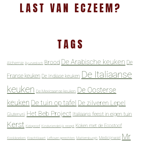
LAST VAN ECZEEM?
TAGS
De Arabische keuken
Brood
De
Alchemie
Ayurvedisch
De Italiaanse
Franse keuken
De Indiase keuken
keuken
De Oosterse
De Mexicaanse keuken
keuken
De tuin op tafel
De zilveren Lepel
Het Beb Project
Italiaans feest in eigen tuin
Glutenvrij
Kerst
Koken met de Ecostoof
Kidsproof
Kindvriendelijk recept
Mr
Medicijnwiel
Kookboeken
Krachtkaart
Leftover gerechten
Mattemburgh