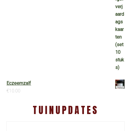
Eczeemzalf
€
10.00
TUINUPDATES