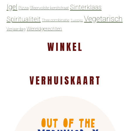
Igel
Sinterklaas
Pizza
Sfeervolste kerststraat
Vegetarisch
Spiritualiteit
Thee combinatie
Tuintips
Wereldgerechten
Verjaardag
WINKEL
VERHUISKAART