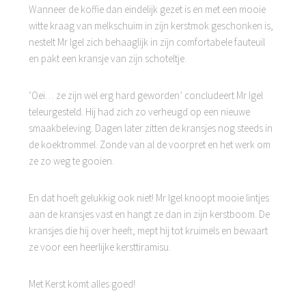
Wanneer de koffie dan eindelijk gezet is en met een mooie
witte kraag van melkschuim in zijn kerstmok geschonken is,
nestelt Mr Igel zich behaaglijk in zijn comfortabele fauteuil
en pakt een kransje van zijn schoteltje.
‘Oei… ze zijn wel erg hard geworden’ concludeert Mr Igel
teleurgesteld. Hij had zich zo verheugd op een nieuwe
smaakbeleving. Dagen later zitten de kransjes nog steeds in
de koektrommel. Zonde van al de voorpret en het werk om
ze zo weg te gooien.
En dat hoeft gelukkig ook niet! Mr Igel knoopt mooie lintjes
aan de kransjes vast en hangt ze dan in zijn kerstboom. De
kransjes die hij over heeft, mept hij tot kruimels en bewaart
ze voor een heerlijke kersttiramisu.
Met Kerst komt alles goed!