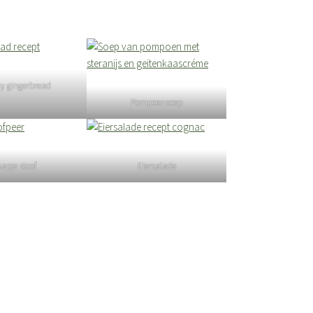
ky gingerbread
Pompoensoep
sapje stoof
Eiersalade