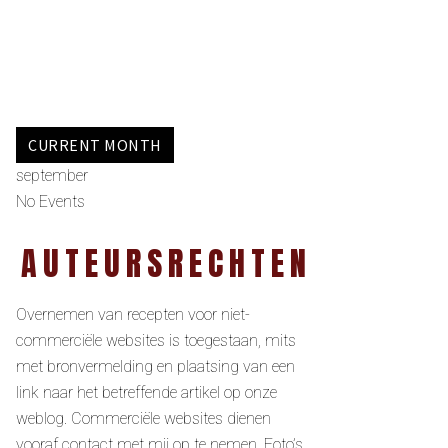
CURRENT MONTH
september
No Events
AUTEURSRECHTEN
Overnemen van recepten voor niet-
commerciële websites is toegestaan, mits
met bronvermelding en plaatsing van een
link naar het betreffende artikel op onze
weblog. Commerciële websites dienen
vooraf contact met mij op te nemen. Foto’s