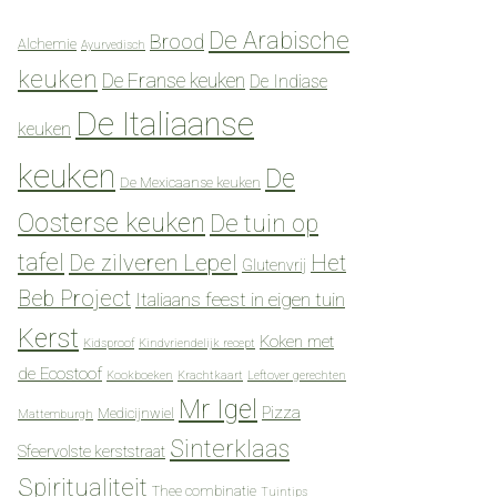
De Arabische
Brood
Alchemie
Ayurvedisch
keuken
De Franse keuken
De Indiase
De Italiaanse
keuken
keuken
De
De Mexicaanse keuken
Oosterse keuken
De tuin op
tafel
De zilveren Lepel
Het
Glutenvrij
Beb Project
Italiaans feest in eigen tuin
Kerst
Koken met
Kidsproof
Kindvriendelijk recept
de Ecostoof
Kookboeken
Krachtkaart
Leftover gerechten
Mr Igel
Pizza
Medicijnwiel
Mattemburgh
Sinterklaas
Sfeervolste kerststraat
Spiritualiteit
Thee combinatie
Tuintips