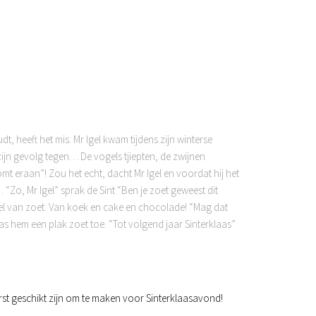
t, heeft het mis. Mr Igel kwam tijdens zijn winterse
ijn gevolg tegen… De vogels tjiepten, de zwijnen
t eraan”! Zou het echt, dacht Mr Igel en voordat hij het
“Zo, Mr Igel” sprak de Sint “Ben je zoet geweest dit
 wel van zoet. Van koek en cake en chocolade! “Mag dat
as hem een plak zoet toe. “Tot volgend jaar Sinterklaas”
terst geschikt zijn om te maken voor Sinterklaasavond!