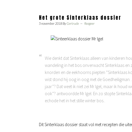
Het grote Sinterklaas dossier
5 november 2018
By
Gertrude
Reageer
Wie denkt dat Sinterklaas alleen van kinderen houd
wandeling in het bos onverwacht Sinterklaas en z
knorden en de eekhoorns piepten “Sinterklaas kom
wist stond hij oog in oog met de Goedheiligman… 
jaar”? Dat weet ik niet zei Mr Igel, maar ik houd
ook”? antwoordde Mr Igel. En zo stopte Sinterkla
echode het in het stille winter bos..
Dit Sinterklaas dossier staat vol met recepten die ui