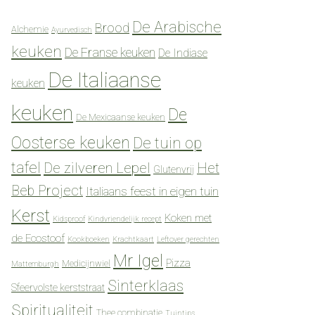
De Arabische
Brood
Alchemie
Ayurvedisch
keuken
De Franse keuken
De Indiase
De Italiaanse
keuken
keuken
De
De Mexicaanse keuken
Oosterse keuken
De tuin op
tafel
De zilveren Lepel
Het
Glutenvrij
Beb Project
Italiaans feest in eigen tuin
Kerst
Koken met
Kidsproof
Kindvriendelijk recept
de Ecostoof
Kookboeken
Krachtkaart
Leftover gerechten
Mr Igel
Pizza
Medicijnwiel
Mattemburgh
Sinterklaas
Sfeervolste kerststraat
Spiritualiteit
Thee combinatie
Tuintips