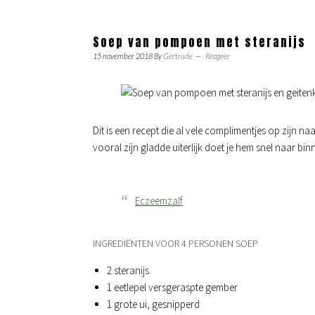
Soep van pompoen met steranijs
15 november 2018
By
Gertrude
Reageer
Dit is een recept die al vele complimentjes op zijn na
vooral zijn gladde uiterlijk doet je hem snel naar bi
Eczeemzalf
INGREDIËNTEN VOOR 4 PERSONEN SOEP
2 steranijs
1 eetlepel versgeraspte gember
1 grote ui, gesnipperd