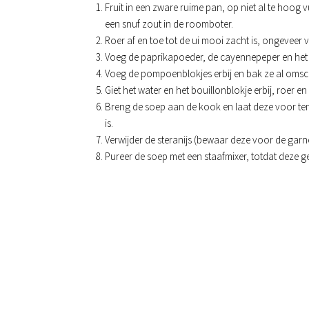
Fruit in een zware ruime pan, op niet al te hoog 
een snuf zout in de roomboter.
Roer af en toe tot de ui mooi zacht is, ongeveer v
Voeg de paprikapoeder, de cayennepeper en het 
Voeg de pompoenblokjes erbij en bak ze al oms
Giet het water en het bouillonblokje erbij, roer 
Breng de soep aan de kook en laat deze voor te
is.
Verwijder de steranijs (bewaar deze voor de garne
Pureer de soep met een staafmixer, totdat deze ge