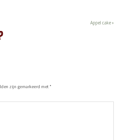
Appel cake »
?
elden zijn gemarkeerd met
*