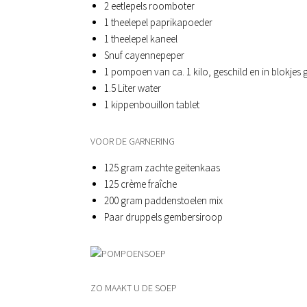
2 eetlepels roomboter
1 theelepel paprikapoeder
1 theelepel kaneel
Snuf cayennepeper
1 pompoen van ca. 1 kilo, geschild en in blokjes
1.5 Liter water
1 kippenbouillon tablet
VOOR DE GARNERING
125 gram zachte geitenkaas
125 crème fraîche
200 gram paddenstoelen mix
Paar druppels gembersiroop
ZO MAAKT U DE SOEP