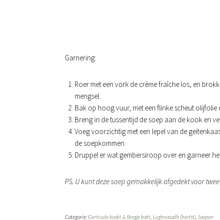
Garnering:
Roer met een vork de crème fraîche los, en brok
mengsel.
Bak op hoog vuur, met een flinke scheut olijfolie
Breng in de tussentijd de soep aan de kook en v
Voeg voorzichtig met een lepel van de geitenkaa
de soepkommen.
Druppel er wat gembersiroop over en garneer hem
PS. U kunt deze soep gemakkelijk afgedekt voor twee
Categorie:
Gertrude kookt & Bregje bakt
,
Lughnasadh (herfst)
,
Soepen