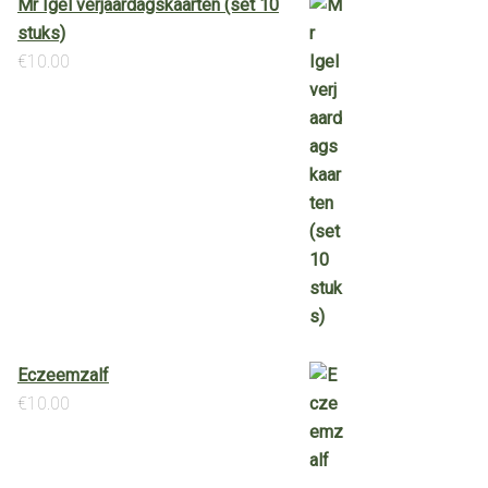
Mr Igel verjaardagskaarten (set 10
stuks)
€
10.00
Eczeemzalf
€
10.00