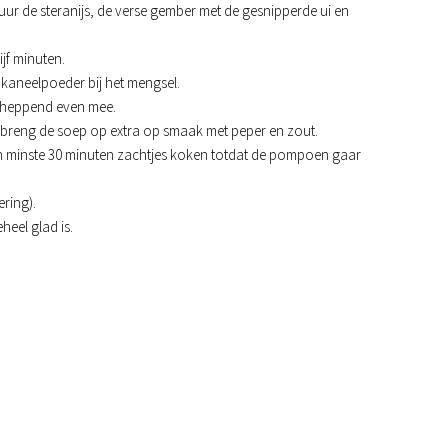
vuur de steranijs, de verse gember met de gesnipperde ui en
ijf minuten.
kaneelpoeder bij het mengsel.
cheppend even mee.
en breng de soep op extra op smaak met peper en zout.
n minste 30 minuten zachtjes koken totdat de pompoen gaar
ring).
heel glad is.