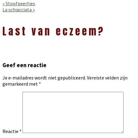
Vorig
« Stoofpeertjes
bericht:
Volgend
La schiacciata »
bericht:
Lees
Interacties
Last van eczeem?
Geef een reactie
Je e-mailadres wordt niet gepubliceerd.
Vereiste velden zijn
gemarkeerd met
*
Reactie
*