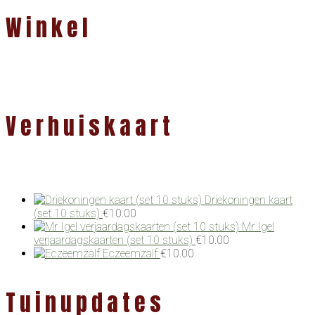
Winkel
Verhuiskaart
Driekoningen kaart
(set 10 stuks)
€
10.00
Mr Igel
verjaardagskaarten (set 10 stuks)
€
10.00
Eczeemzalf
€
10.00
Tuinupdates