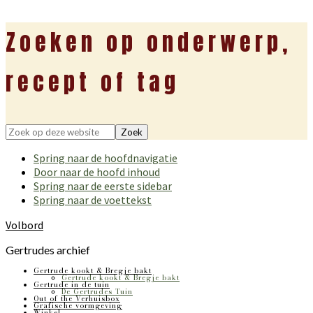
Zoeken op onderwerp,
recept of tag
Zoek
op
Spring naar de hoofdnavigatie
deze
Door naar de hoofd inhoud
website
Spring naar de eerste sidebar
Spring naar de voettekst
Volbord
Gertrudes archief
Gertrude kookt & Bregje bakt
Gertrude kookt & Bregje bakt
Gertrude in de tuin
De Gertrudes Tuin
Out of the Verhuisbox
Grafische vormgeving
Winkel