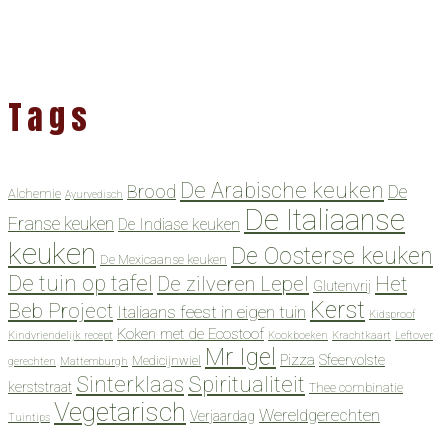
Tags
De Arabische keuken
Brood
De
Alchemie
Ayurvedisch
De Italiaanse
Franse keuken
De Indiase keuken
keuken
De Oosterse keuken
De Mexicaanse keuken
De tuin op tafel
De zilveren Lepel
Het
Glutenvrij
Kerst
Beb Project
Italiaans feest in eigen tuin
Kidsproof
Koken met de Ecostoof
Kindvriendelijk recept
Kookboeken
Krachtkaart
Leftover
Mr Igel
Pizza
Sfeervolste
Medicijnwiel
gerechten
Mattemburgh
Spiritualiteit
Sinterklaas
kerststraat
Thee combinatie
Vegetarisch
Wereldgerechten
Verjaardag
Tuintips