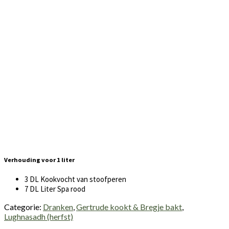
Verhouding voor 1 liter
3 DL Kookvocht van stoofperen
7 DL Liter Spa rood
Categorie:
Dranken
,
Gertrude kookt & Bregje bakt
,
Lughnasadh (herfst)