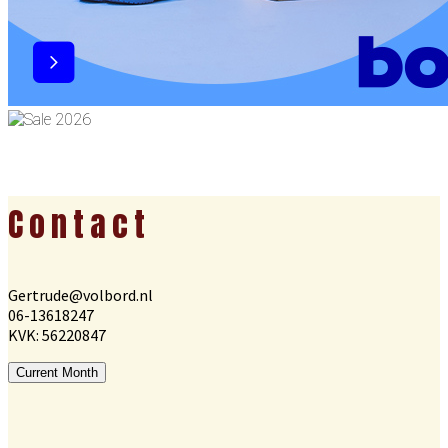
Footer
Contact
Gertrude@volbord.nl
06-13618247
KVK: 56220847
Current Month