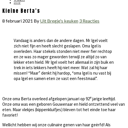
over
Kleine Berta’s
8 februari 2021
By
Uit Bregje's keuken
3 Reacties
Vandaag is anders dan de andere dagen. Mr Igel voelt
zich niet fijn en heeft slecht geslapen. Oma Igel is
overleden. Haar stekels stonden niet meer fier rechtop
en ze was zo mager geworden terwijl ze altijd zo van
lekker eten hield. Mr Igel voelt het allemaal in zijn buik en
trek in iets lekkers heeft hij niet meer. Wat zal hij haar
missen! “Maar” denkt hij hardop, “oma Igel is nu vast bij
opa Igel en samen eten ze vast een feestmaal”.
e
Onze oma Berta overleed afgelopen januari op 92
jarige leeftijd.
Onze oma was een geboren Gouwenaar en hield ontzettend veel van
eten. Maar vlekjes (kippenkluifjes) bleven tot het einde toe haar
favoriet!
Wellicht hebben wij onze culinaire genen van haar geërfd! Als