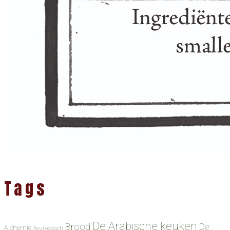
Tags
De Arabische keuken
Brood
De
Alchemie
Ayurvedisch