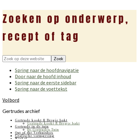
Zoeken op onderwerp,
recept of tag
Zoek
op
Spring naar de hoofdnavigatie
deze
Door naar de hoofd inhoud
website
Spring naar de eerste sidebar
Spring naar de voettekst
Volbord
Gertrudes archief
Gertrude kookt & Bregje bakt
Gertrude kookt & Bregje bakt
Gertrude in de tuin
De Gertrudes Tuin
Out of the Verhuisbox
Grafische vormgeving
Winkel