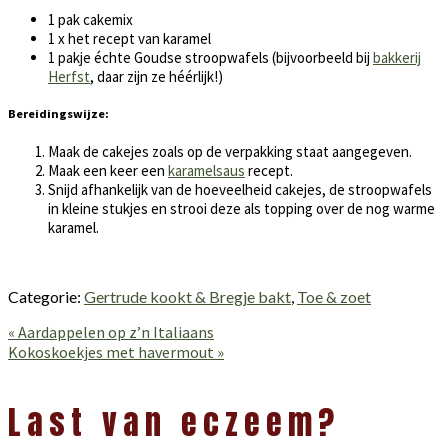
1 pak cakemix
1 x het recept van karamel
1 pakje échte Goudse stroopwafels (bijvoorbeeld bij
bakkerij
Herfst
, daar zijn ze héérlijk!)
Bereidingswijze:
Maak de cakejes zoals op de verpakking staat aangegeven.
Maak een keer een
karamelsaus
recept.
Snijd afhankelijk van de hoeveelheid cakejes, de stroopwafels
in kleine stukjes en strooi deze als topping over de nog warme
karamel.
Categorie:
Gertrude kookt & Bregje bakt
,
Toe & zoet
Vorig
« Aardappelen op z’n Italiaans
bericht:
Volgend
Kokoskoekjes met havermout »
bericht:
Lees
Interacties
Last van eczeem?