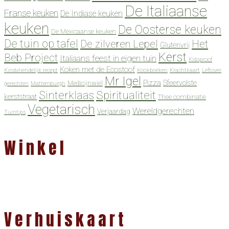
De Italiaanse
Franse keuken
De Indiase keuken
keuken
De Oosterse keuken
De Mexicaanse keuken
De tuin op tafel
De zilveren Lepel
Het
Glutenvrij
Kerst
Beb Project
Italiaans feest in eigen tuin
Kidsproof
Koken met de Ecostoof
Kindvriendelijk recept
Kookboeken
Krachtkaart
Leftover
Mr Igel
Pizza
Sfeervolste
Medicijnwiel
gerechten
Mattemburgh
Spiritualiteit
Sinterklaas
kerststraat
Thee combinatie
Vegetarisch
Wereldgerechten
Verjaardag
Tuintips
Winkel
Verhuiskaart