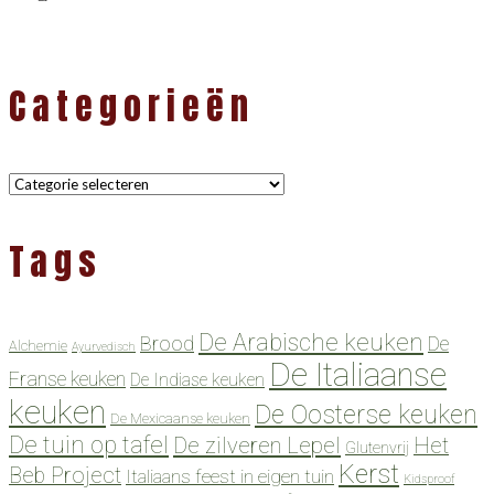
Categorieën
Categorieën
Tags
De Arabische keuken
Brood
De
Alchemie
Ayurvedisch
De Italiaanse
Franse keuken
De Indiase keuken
keuken
De Oosterse keuken
De Mexicaanse keuken
De tuin op tafel
De zilveren Lepel
Het
Glutenvrij
Kerst
Beb Project
Italiaans feest in eigen tuin
Kidsproof