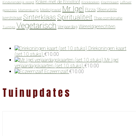
Koken met de Ecostoof
Kindvriendelijk recept
Kookboeken
Krachtkaart
Leftover
Mr Igel
Pizza
Sfeervolste
Medicijnwiel
gerechten
Mattemburgh
Spiritualiteit
Sinterklaas
kerststraat
Thee combinatie
Vegetarisch
Wereldgerechten
Verjaardag
Tuintips
Driekoningen kaart
(set 10 stuks)
€
10.00
Mr Igel
verjaardagskaarten (set 10 stuks)
€
10.00
Eczeemzalf
€
10.00
Tuinupdates