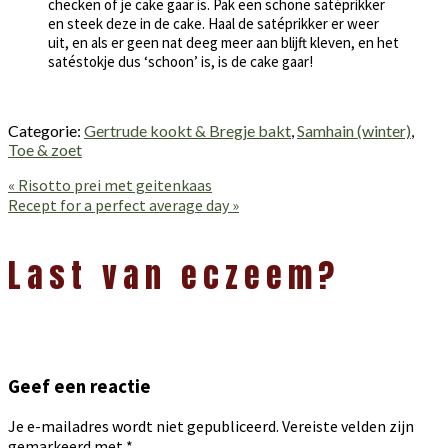
checken of je cake gaar is. Pak een schone satéprikker
en steek deze in de cake. Haal de satéprikker er weer
uit, en als er geen nat deeg meer aan blijft kleven, en het
satéstokje dus ‘schoon’ is, is de cake gaar!
Categorie:
Gertrude kookt & Bregje bakt
,
Samhain (winter)
,
Toe & zoet
Vorig
« Risotto prei met geitenkaas
bericht:
Volgend
Recept for a perfect average day »
bericht:
Lees
Interacties
Last van eczeem?
Geef een reactie
Je e-mailadres wordt niet gepubliceerd.
Vereiste velden zijn
gemarkeerd met
*