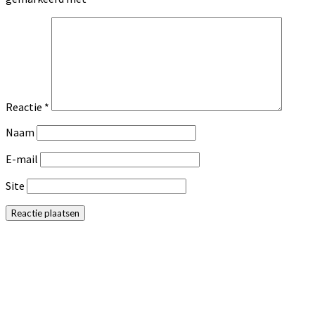
Reactie
*
Naam
E-mail
Site
Primaire
Sidebar