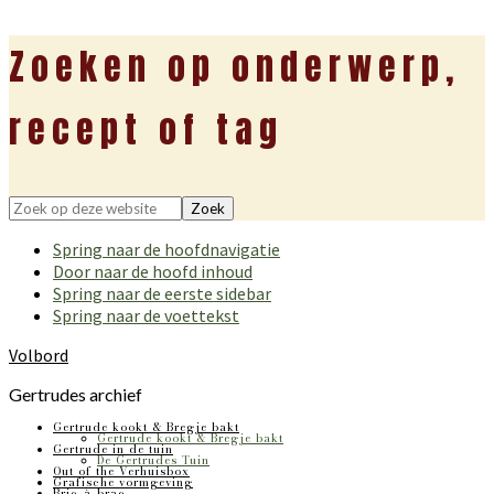
Zoeken op onderwerp,
recept of tag
Zoek
op
Spring naar de hoofdnavigatie
deze
Door naar de hoofd inhoud
website
Spring naar de eerste sidebar
Spring naar de voettekst
Volbord
Gertrudes archief
Gertrude kookt & Bregje bakt
Gertrude kookt & Bregje bakt
Gertrude in de tuin
De Gertrudes Tuin
Out of the Verhuisbox
Grafische vormgeving
Bric-à-brac