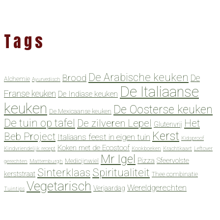
Tags
De Arabische keuken
Brood
De
Alchemie
Ayurvedisch
De Italiaanse
Franse keuken
De Indiase keuken
keuken
De Oosterse keuken
De Mexicaanse keuken
De tuin op tafel
De zilveren Lepel
Het
Glutenvrij
Kerst
Beb Project
Italiaans feest in eigen tuin
Kidsproof
Koken met de Ecostoof
Kindvriendelijk recept
Kookboeken
Krachtkaart
Leftover
Mr Igel
Pizza
Sfeervolste
Medicijnwiel
gerechten
Mattemburgh
Spiritualiteit
Sinterklaas
kerststraat
Thee combinatie
Vegetarisch
Wereldgerechten
Verjaardag
Tuintips