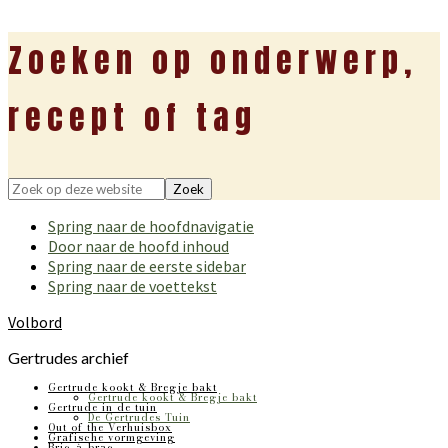
Zoeken op onderwerp,
recept of tag
Zoek
op
Spring naar de hoofdnavigatie
deze
Door naar de hoofd inhoud
website
Spring naar de eerste sidebar
Spring naar de voettekst
Volbord
Gertrudes archief
Gertrude kookt & Bregje bakt
Gertrude kookt & Bregje bakt
Gertrude in de tuin
De Gertrudes Tuin
Out of the Verhuisbox
Grafische vormgeving
Bric-à-brac