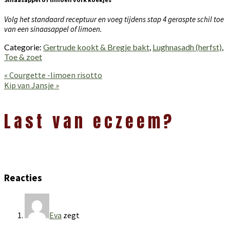
Volg het standaard receptuur en voeg tijdens stap 4 geraspte schil toe
van een sinaasappel of limoen.
Categorie:
Gertrude kookt & Bregje bakt
,
Lughnasadh (herfst)
,
Toe & zoet
Vorig
« Courgette -limoen risotto
bericht:
Volgend
Kip van Jansje »
bericht:
Lees
Interacties
Last van eczeem?
Reacties
Eva
zegt