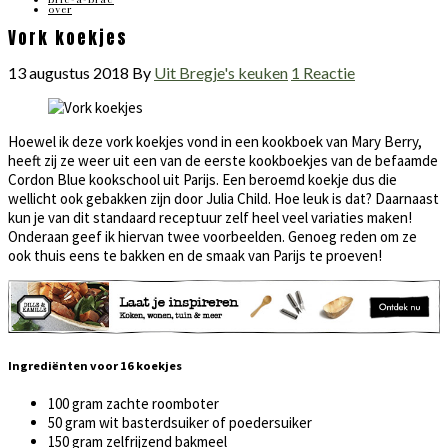
over
Vork koekjes
13 augustus 2018
By
Uit Bregje's keuken
1 Reactie
Hoewel ik deze vork koekjes vond in een kookboek van Mary Berry,
heeft zij ze weer uit een van de eerste kookboekjes van de befaamde
Cordon Blue kookschool uit Parijs. Een beroemd koekje dus die
wellicht ook gebakken zijn door Julia Child. Hoe leuk is dat? Daarnaast
kun je van dit standaard receptuur zelf heel veel variaties maken!
Onderaan geef ik hiervan twee voorbeelden. Genoeg reden om ze
ook thuis eens te bakken en de smaak van Parijs te proeven!
Ingrediënten voor 16 koekjes
100 gram zachte roomboter
50 gram wit basterdsuiker of poedersuiker
150 gram zelfrijzend bakmeel