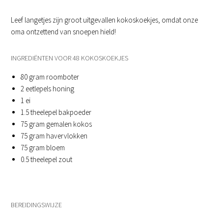
Leef langetjes zijn groot uitgevallen kokoskoekjes, omdat onze
oma ontzettend van snoepen hield!
INGREDIËNTEN VOOR 48 KOKOSKOEKJES
80 gram roomboter
2 eetlepels honing
1 ei
1.5 theelepel bakpoeder
75 gram gemalen kokos
75 gram havervlokken
75 gram bloem
0.5 theelepel zout
BEREIDINGSWIJZE