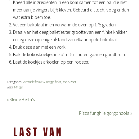
Kneed alle ingrediënten in een kom samen tot een bal die niet
meer aan je vingers blijft kleven. Gebeurd dit toch, voeg er dan
wat extra bloem toe.
Vet een bakplaat in en verwarm de oven op 175 graden.
Draai van het deeg balletjes ter grootte van een flinke knikker
en leg deze op enige afstand van elkaar op de bakplaat.
Druk deze aan met een vork.
Bak de kokoskoekjes in zo’n 15 minuten gaar en goudbruin.
Laat de koekjes afkoelen op een rooster.
Categorie:
Gertrude kookt & Bregje bakt
,
Toe & zoet
Tags:
Mr Igel
« Kleine Berta’s
Pizza funghi e gorgonzola »
LAST VAN