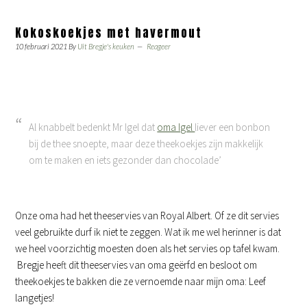
Kokoskoekjes met havermout
10 februari 2021
By
Uit Bregje's keuken
Reageer
Al knabbelt bedenkt Mr Igel dat
oma Igel
liever een bonbon
bij de thee snoepte, maar deze theekoekjes zijn makkelijk
om te maken en iets gezonder dan chocolade’
Onze oma had het theeservies van Royal Albert. Of ze dit servies
veel gebruikte durf ik niet te zeggen. Wat ik me wel herinner is dat
we heel voorzichtig moesten doen als het servies op tafel kwam.
Bregje heeft dit theeservies van oma geërfd en besloot om
theekoekjes te bakken die ze vernoemde naar mijn oma: Leef
langetjes!