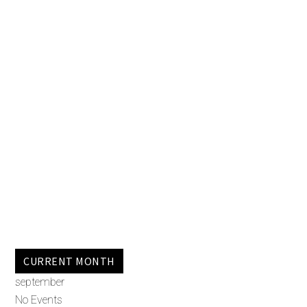
CURRENT MONTH
september
No Events