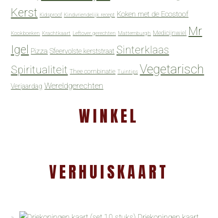
Kerst
Koken met de Ecostoof
Kidsproof
Kindvriendelijk recept
Mr
Medicijnwiel
Kookboeken
Krachtkaart
Leftover gerechten
Mattemburgh
Igel
Sinterklaas
Pizza
Sfeervolste kerststraat
Vegetarisch
Spiritualiteit
Thee combinatie
Tuintips
Wereldgerechten
Verjaardag
WINKEL
VERHUISKAART
Driekoningen kaart