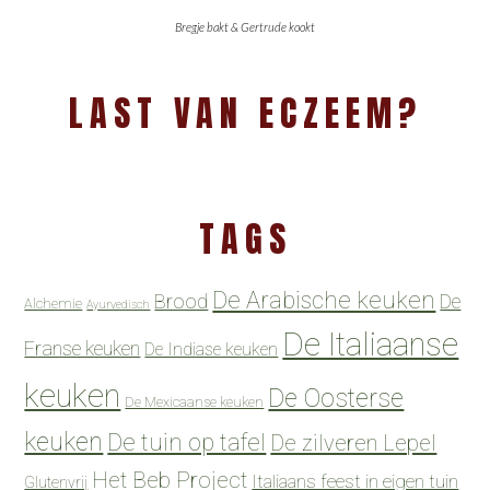
Bregje bakt & Gertrude kookt
LAST VAN ECZEEM?
TAGS
De Arabische keuken
Brood
De
Alchemie
Ayurvedisch
De Italiaanse
Franse keuken
De Indiase keuken
keuken
De Oosterse
De Mexicaanse keuken
keuken
De tuin op tafel
De zilveren Lepel
Het Beb Project
Italiaans feest in eigen tuin
Glutenvrij