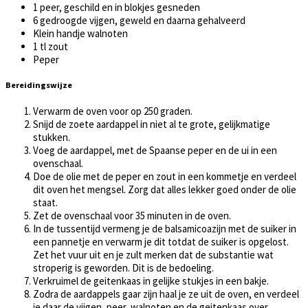
1 peer, geschild en in blokjes gesneden
6 gedroogde vijgen, geweld en daarna gehalveerd
Klein handje walnoten
1 tl zout
Peper
Bereidingswijze
Verwarm de oven voor op 250 graden.
Snijd de zoete aardappel in niet al te grote, gelijkmatige
stukken.
Voeg de aardappel, met de Spaanse peper en de ui in een
ovenschaal.
Doe de olie met de peper en zout in een kommetje en verdeel
dit oven het mengsel. Zorg dat alles lekker goed onder de olie
staat.
Zet de ovenschaal voor 35 minuten in de oven.
In de tussentijd vermeng je de balsamicoazijn met de suiker in
een pannetje en verwarm je dit totdat de suiker is opgelost.
Zet het vuur uit en je zult merken dat de substantie wat
stroperig is geworden. Dit is de bedoeling.
Verkruimel de geitenkaas in gelijke stukjes in een bakje.
Zodra de aardappels gaar zijn haal je ze uit de oven, en verdeel
je daar de vijgen, peer, walnoten en de geitenkaas over.