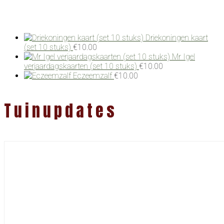
Driekoningen kaart
(set 10 stuks)
€
10.00
Mr Igel
verjaardagskaarten (set 10 stuks)
€
10.00
Eczeemzalf
€
10.00
Tuinupdates