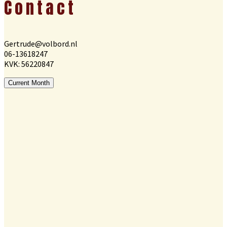
Footer
Contact
Gertrude@volbord.nl
06-13618247
KVK: 56220847
Current Month