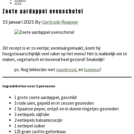
over
Zoete aardappel ovenschotel
15 januari 2021
By
Gertrude
Reageer
Dit recept is er zo eentje; eenmaal gemaakt, komt hij
hoogstwaarschijnlijk veel vaker op het menu! Het is makkelijk om te
maken, vegetarisch en bovenal heel gezond! Smakelijk!
ps. Nog lekkerder met
naanbrood
, en
hummus
!
Ingrediënten voor 2 personen
1 grote zoete aardappel, geschild
3 rode uien, gepeld en in zessen gesneden
1 Spaanse peper, ontpit en in dunne ringetjes gesneden
3 eetlepels olijfolie
2 eetlepels balsamicoazijn
1 eetlepel suiker
125 gram zachte geitenkaas