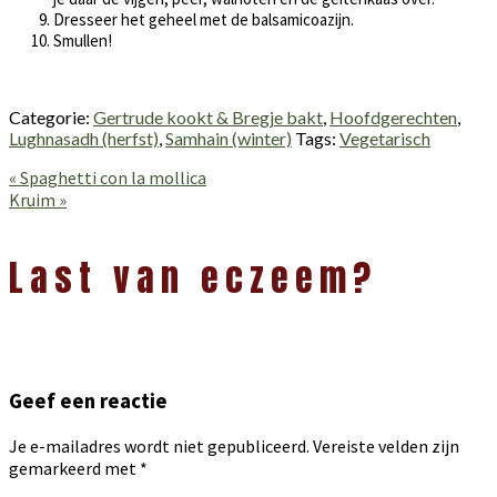
Dresseer het geheel met de balsamicoazijn.
Smullen!
Categorie:
Gertrude kookt & Bregje bakt
,
Hoofdgerechten
,
Lughnasadh (herfst)
,
Samhain (winter)
Tags:
Vegetarisch
Vorig
« Spaghetti con la mollica
bericht:
Volgend
Kruim »
bericht:
Lees
Interacties
Last van eczeem?
Geef een reactie
Je e-mailadres wordt niet gepubliceerd.
Vereiste velden zijn
gemarkeerd met
*