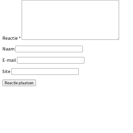
Reactie
*
Naam
E-mail
Site
Primaire
Sidebar