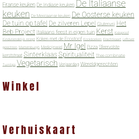
De Italiaanse
Franse keuken
De Indiase keuken
keuken
De Oosterse keuken
De Mexicaanse keuken
De tuin op tafel
De zilveren Lepel
Het
Glutenvrij
Kerst
Beb Project
Italiaans feest in eigen tuin
Kidsproof
Koken met de Ecostoof
Kindvriendelijk recept
Kookboeken
Krachtkaart
Leftover
Mr Igel
Pizza
Sfeervolste
Medicijnwiel
gerechten
Mattemburgh
Spiritualiteit
Sinterklaas
kerststraat
Thee combinatie
Vegetarisch
Wereldgerechten
Verjaardag
Tuintips
Winkel
Verhuiskaart