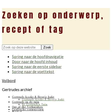
Zoeken op onderwerp,
recept of tag
Zoek
op
Spring naar de hoofdnavigatie
deze
Door naar de hoofd inhoud
website
Spring naar de eerste sidebar
Spring naar de voettekst
Volbord
Gertrudes archief
Gertrude kookt & Bregje bakt
Gertrude kookt & Bregje bakt
Gertrude in de tuin
De Gertrudes Tuin
Out of the Verhuisbox
Grafische vormgeving
Winkel