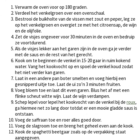
Verwarm de oven voor op 180 graden.
Verdeel het venkelgroen over een ovenschaal.
Bestrooi de buikholte van de vissen met zout en peper, leg ze
op het venkelgroen en overgiet ze met het citroensap, de wijn
en de olijfolie.
Zet de visjes ongeveer voor 30 minuten in de oven en bedruip
ze voortdurend.
Als de visjes lekker aan het garen zijn in de oven ga je verder
met de saus en de rest van het gerecht.
Kook om te beginnen de venkel in 15-20 gaar in ruim kokend
water. Vang het kookvocht op en spoel de venkel koud zodat
het niet verder kan garen.
Laat in een andere pan boter smelten en voeg hierbij een
gesnipperd uitje toe. Laat de ui zo’n 3 minuten fruiten.
Voeg bloem toe en laat dit even garen. Blus het af met een
flinke scheut witte wijn. Laat de wijn verdampen.
Schep lepel voor lepel het kookvocht van de venkel bij de
roux
,
ga hiermee net zo lang door totdat er een mooie gladde saus is
ontstaan.
Voeg de saffraan toe en roer alles goed door.
Voeg de slagroom toe en breng het geheel even aan de kook.
Kook de spaghetti beetgaar zoals op de verpakking staat
aangegeven.