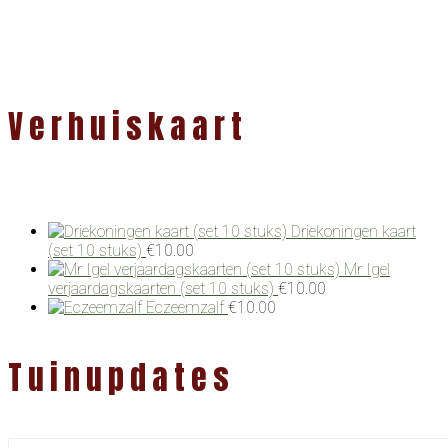
Verhuiskaart
Driekoningen kaart
(set 10 stuks)
€
10.00
Mr Igel
verjaardagskaarten (set 10 stuks)
€
10.00
Eczeemzalf
€
10.00
Tuinupdates