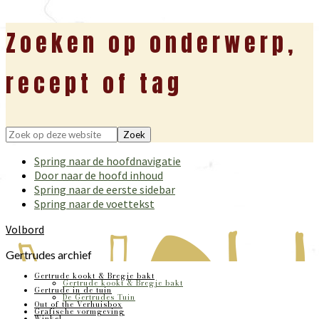
Zoeken op onderwerp,
recept of tag
Zoek
op
Spring naar de hoofdnavigatie
deze
Door naar de hoofd inhoud
website
Spring naar de eerste sidebar
Spring naar de voettekst
Volbord
Gertrudes archief
Gertrude kookt & Bregje bakt
Gertrude kookt & Bregje bakt
Gertrude in de tuin
De Gertrudes Tuin
Out of the Verhuisbox
Grafische vormgeving
Winkel