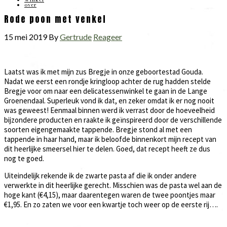
over
Rode poon met venkel
15 mei 2019
By
Gertrude
Reageer
Laatst was ik met mijn zus Bregje in onze geboortestad Gouda.
Nadat we eerst een rondje kringloop achter de rug hadden stelde
Bregje voor om naar een delicatessenwinkel te gaan in de Lange
Groenendaal. Superleuk vond ik dat, en zeker omdat ik er nog nooit
was geweest! Eenmaal binnen werd ik verrast door de hoeveelheid
bijzondere producten en raakte ik geïnspireerd door de verschillende
soorten eigengemaakte tappende. Bregje stond al met een
tappende in haar hand, maar ik beloofde binnenkort mijn recept van
dit heerlijke smeersel hier te delen. Goed, dat recept heeft ze dus
nog te goed.
Uiteindelijk rekende ik de zwarte pasta af die ik onder andere
verwerkte in dit heerlijke gerecht. Misschien was de pasta wel aan de
hoge kant (€4,15), maar daarentegen waren de twee poontjes maar
€1,95. En zo zaten we voor een kwartje toch weer op de eerste rij….