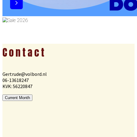
Footer
Contact
Gertrude@volbord.nl
06-13618247
KVK: 56220847
Current Month