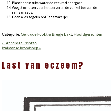
Blancheer in ruim water de zeekraal beetgaar.
Voeg 5 minuten voor het serveren de venkel toe aan de
saffraan saus.
Doen alles tegelijk op! Eet smakelijk!
Categorie:
Gertrude kookt & Bregje bakt
,
Hoofdgerechten
Vorig
« Brandnetel risotto
bericht:
Volgend
Italiaanse broodsoep »
bericht:
Lees
Interacties
Last van eczeem?