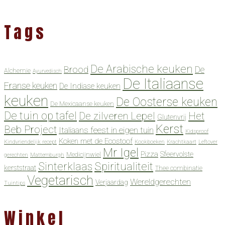
Tags
De Arabische keuken
Brood
De
Alchemie
Ayurvedisch
De Italiaanse
Franse keuken
De Indiase keuken
keuken
De Oosterse keuken
De Mexicaanse keuken
De tuin op tafel
De zilveren Lepel
Het
Glutenvrij
Kerst
Beb Project
Italiaans feest in eigen tuin
Kidsproof
Koken met de Ecostoof
Kindvriendelijk recept
Kookboeken
Krachtkaart
Leftover
Mr Igel
Pizza
Sfeervolste
Medicijnwiel
gerechten
Mattemburgh
Spiritualiteit
Sinterklaas
kerststraat
Thee combinatie
Vegetarisch
Wereldgerechten
Verjaardag
Tuintips
Winkel