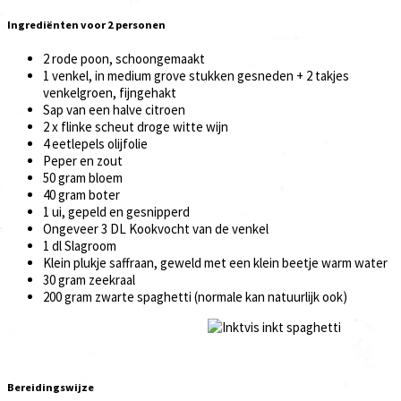
Ingrediënten voor 2 personen
2 rode poon, schoongemaakt
1 venkel, in medium grove stukken gesneden + 2 takjes
venkelgroen, fijngehakt
Sap van een halve citroen
2 x flinke scheut droge witte wijn
4 eetlepels olijfolie
Peper en zout
50 gram bloem
40 gram boter
1 ui, gepeld en gesnipperd
Ongeveer 3 DL Kookvocht van de venkel
1 dl Slagroom
Klein plukje saffraan, geweld met een klein beetje warm water
30 gram zeekraal
200 gram zwarte spaghetti (normale kan natuurlijk ook)
Bereidingswijze