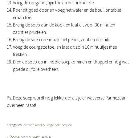
Voeg de oregano, tijm toe en het brood toe.
Roer dit goed door en voeg het water en de bouillontablet
eraan toe.
Breng de soep aan de kook en laat dit voor 30 minuten
zachtjes pruttelen.
Breng de soep op smaak met peper, zout en de chili.
Voeg de courgette toe, en laat dit zo’n 10 minuutjes mee
trekken.
Dien de soep op in mooie soepkommen en druppel er nog wat
goede olijfolie overheen.
Ps. Deze soep wordt nog lekkerder als je er wat verse Parmezaan
overheen raspt!
Categorie:
Gertrude kookt & Bregje bakt
,
Soepen
« Rode poon met venkel