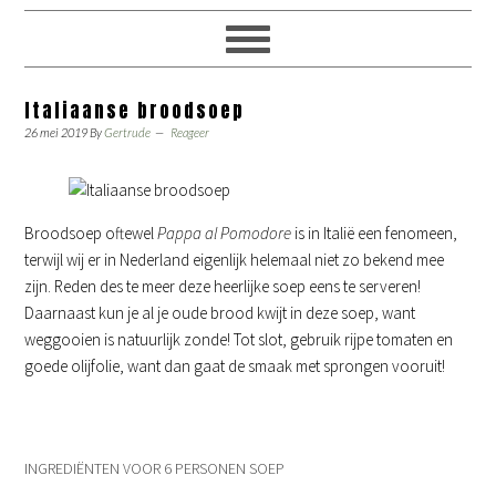
Italiaanse broodsoep
26 mei 2019
By
Gertrude
Reageer
Broodsoep oftewel
Pappa al Pomodore
is in Italië een fenomeen,
terwijl wij er in Nederland eigenlijk helemaal niet zo bekend mee
zijn. Reden des te meer deze heerlijke soep eens te serveren!
Daarnaast kun je al je oude brood kwijt in deze soep, want
weggooien is natuurlijk zonde! Tot slot, gebruik rijpe tomaten en
goede olijfolie, want dan gaat de smaak met sprongen vooruit!
INGREDIËNTEN VOOR 6 PERSONEN SOEP