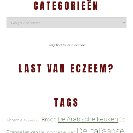
CATEGORIEËN
Bregje bakt & Gertrude kookt
LAST VAN ECZEEM?
TAGS
De Arabische keuken
Brood
De
Alchemie
Ayurvedisch
De Italiaanse
Franse keuken
De Indiase keuken