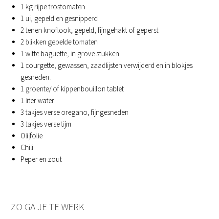
1 kg rijpe trostomaten
1 ui, gepeld en gesnipperd
2 tenen knoflook, gepeld, fijngehakt of geperst
2 blikken gepelde tomaten
1 witte baguette, in grove stukken
1 courgette, gewassen, zaadlijsten verwijderd en in blokjes
gesneden.
1 groente/ of kippenbouillon tablet
1 liter water
3 takjes verse oregano, fijngesneden
3 takjes verse tijm
Olijfolie
Chili
Peper en zout
ZO GA JE TE WERK