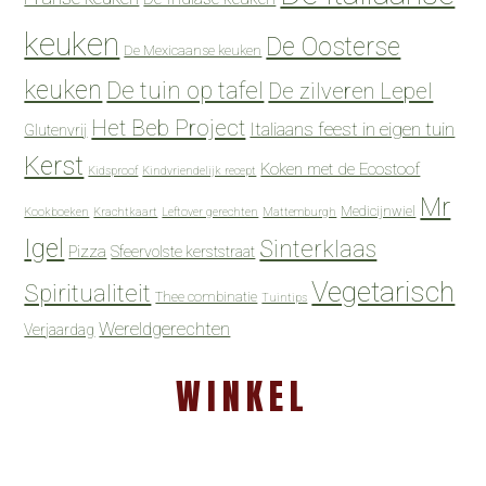
keuken
De Oosterse
De Mexicaanse keuken
keuken
De tuin op tafel
De zilveren Lepel
Het Beb Project
Italiaans feest in eigen tuin
Glutenvrij
Kerst
Koken met de Ecostoof
Kidsproof
Kindvriendelijk recept
Mr
Medicijnwiel
Kookboeken
Krachtkaart
Leftover gerechten
Mattemburgh
Igel
Sinterklaas
Pizza
Sfeervolste kerststraat
Vegetarisch
Spiritualiteit
Thee combinatie
Tuintips
Wereldgerechten
Verjaardag
WINKEL