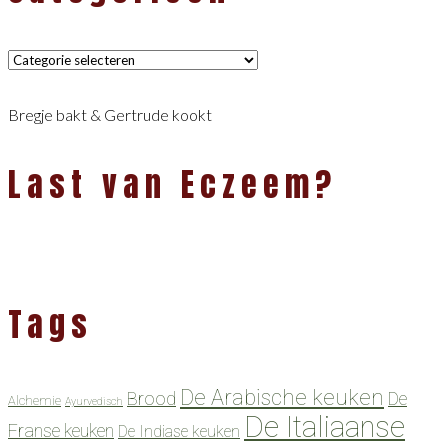
Categorieën
Bregje bakt & Gertrude kookt
Last van Eczeem?
Tags
De Arabische keuken
Brood
De
Alchemie
Ayurvedisch
De Italiaanse
Franse keuken
De Indiase keuken