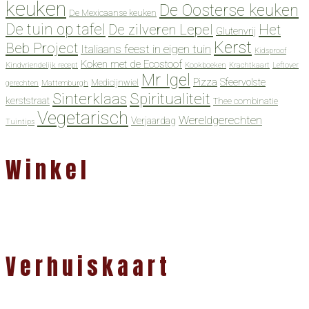
keuken
De Oosterse keuken
De Mexicaanse keuken
De tuin op tafel
De zilveren Lepel
Het
Glutenvrij
Kerst
Beb Project
Italiaans feest in eigen tuin
Kidsproof
Koken met de Ecostoof
Kindvriendelijk recept
Kookboeken
Krachtkaart
Leftover
Mr Igel
Pizza
Sfeervolste
Medicijnwiel
gerechten
Mattemburgh
Spiritualiteit
Sinterklaas
kerststraat
Thee combinatie
Vegetarisch
Wereldgerechten
Verjaardag
Tuintips
Winkel
Verhuiskaart