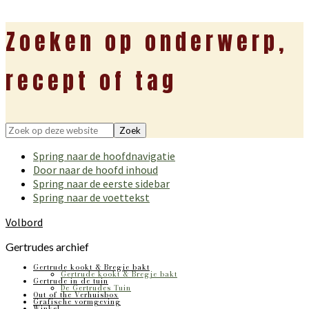
Zoeken op onderwerp,
recept of tag
Zoek
op
Spring naar de hoofdnavigatie
deze
Door naar de hoofd inhoud
website
Spring naar de eerste sidebar
Spring naar de voettekst
Volbord
Gertrudes archief
Gertrude kookt & Bregje bakt
Gertrude kookt & Bregje bakt
Gertrude in de tuin
De Gertrudes Tuin
Out of the Verhuisbox
Grafische vormgeving
Winkel