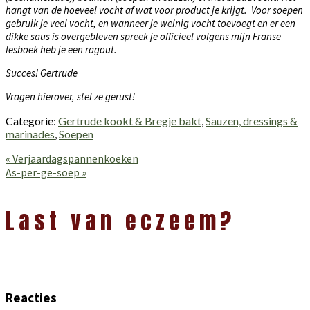
hangt van de hoeveel vocht af wat voor product je krijgt. Voor soepen
gebruik je veel vocht, en wanneer je weinig vocht toevoegt en er een
dikke saus is overgebleven spreek je officieel volgens mijn Franse
lesboek heb je een ragout.
Succes! Gertrude
Vragen hierover, stel ze gerust!
Categorie:
Gertrude kookt & Bregje bakt
,
Sauzen, dressings &
marinades
,
Soepen
Vorig
« Verjaardagspannenkoeken
bericht:
Volgend
As-per-ge-soep »
bericht:
Lees
Interacties
Last van eczeem?
Reacties