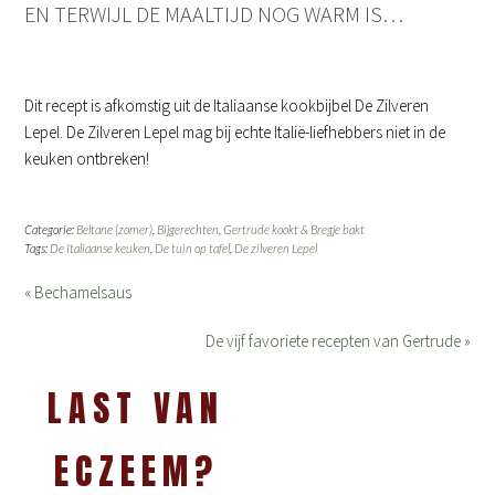
EN TERWIJL DE MAALTIJD NOG WARM IS…
Dit recept is afkomstig uit de Italiaanse kookbijbel De Zilveren
Lepel. De Zilveren Lepel mag bij echte Italië-liefhebbers niet in de
keuken ontbreken!
Categorie:
Beltane (zomer)
,
Bijgerechten
,
Gertrude kookt & Bregje bakt
Tags:
De Italiaanse keuken
,
De tuin op tafel
,
De zilveren Lepel
« Bechamelsaus
De vijf favoriete recepten van Gertrude »
LAST VAN
ECZEEM?