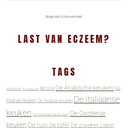
Bregje bakt & Gertrude kookt
LAST VAN ECZEEM?
TAGS
De Arabische keuken
Brood
De
Alchemie
Ayurvedisch
De Italiaanse
Franse keuken
De Indiase keuken
keuken
De Oosterse
De Mexicaanse keuken
keuken
De tuin op tafel
De zilveren Lepel