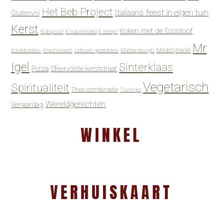
Het Beb Project
Italiaans feest in eigen tuin
Glutenvrij
Kerst
Koken met de Ecostoof
Kidsproof
Kindvriendelijk recept
Mr
Medicijnwiel
Kookboeken
Krachtkaart
Leftover gerechten
Mattemburgh
Igel
Sinterklaas
Pizza
Sfeervolste kerststraat
Vegetarisch
Spiritualiteit
Thee combinatie
Tuintips
Wereldgerechten
Verjaardag
WINKEL
VERHUISKAART