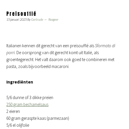
Preisoufflé
15 januari 2025
By
Gertrude
Reageer
Italianen kennen dit gerecht van een preisoufflé als
Sformato di
porri
. De oorsprong van dit gerecht komt uit Italië, als
groentegerecht. Het valt daarom ook goed te combineren met
pasta, zoals bijvoorbeeld macaroni.
Ingrediënten
5/6 dunne of 3 dikke preien
250 gram bechamelsaus
2 eieren
60 gram geraspte kaas (parmezaan)
5/6 el olijfolie