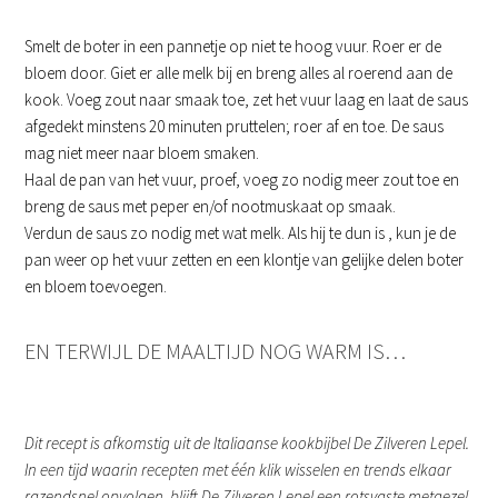
Smelt de boter in een pannetje op niet te hoog vuur. Roer er de
bloem door. Giet er alle melk bij en breng alles al roerend aan de
kook. Voeg zout naar smaak toe, zet het vuur laag en laat de saus
afgedekt minstens 20 minuten pruttelen; roer af en toe. De saus
mag niet meer naar bloem smaken.
Haal de pan van het vuur, proef, voeg zo nodig meer zout toe en
breng de saus met peper en/of nootmuskaat op smaak.
Verdun de saus zo nodig met wat melk. Als hij te dun is , kun je de
pan weer op het vuur zetten en een klontje van gelijke delen boter
en bloem toevoegen.
EN TERWIJL DE MAALTIJD NOG WARM IS…
Dit recept is afkomstig uit de Italiaanse kookbijbel De Zilveren Lepel.
In een tijd waarin recepten met één klik wisselen en trends elkaar
razendsnel opvolgen, blijft De Zilveren Lepel een rotsvaste metgezel.