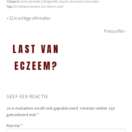
Categorie:
Gertrude kookt & Bregje bakt
,
Sauzen, dressings & marinades
Tags:
De Italiaanse keuken
,
De zilveren Lepel
« 52 krachtige affirmaties
Preisoufflé »
LAST VAN
ECZEEM?
GEEF EEN REACTIE
Je e-mailadres wordt niet gepubliceerd.
Vereiste velden zijn
gemarkeerd met
*
Reactie
*