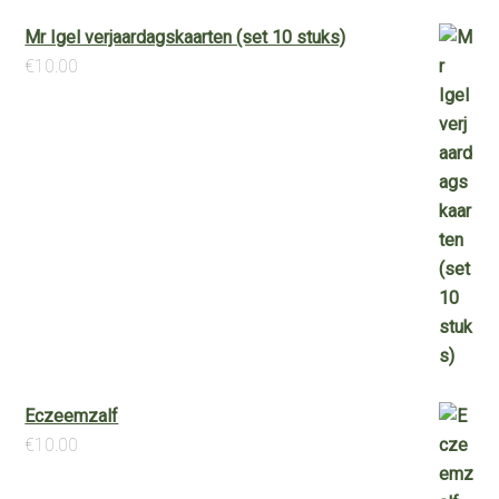
Mr Igel verjaardagskaarten (set 10 stuks)
€
10.00
Eczeemzalf
€
10.00