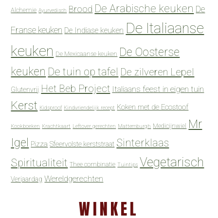
De Arabische keuken
Brood
De
Alchemie
Ayurvedisch
De Italiaanse
Franse keuken
De Indiase keuken
keuken
De Oosterse
De Mexicaanse keuken
keuken
De tuin op tafel
De zilveren Lepel
Het Beb Project
Italiaans feest in eigen tuin
Glutenvrij
Kerst
Koken met de Ecostoof
Kidsproof
Kindvriendelijk recept
Mr
Medicijnwiel
Kookboeken
Krachtkaart
Leftover gerechten
Mattemburgh
Igel
Sinterklaas
Pizza
Sfeervolste kerststraat
Vegetarisch
Spiritualiteit
Thee combinatie
Tuintips
Wereldgerechten
Verjaardag
WINKEL