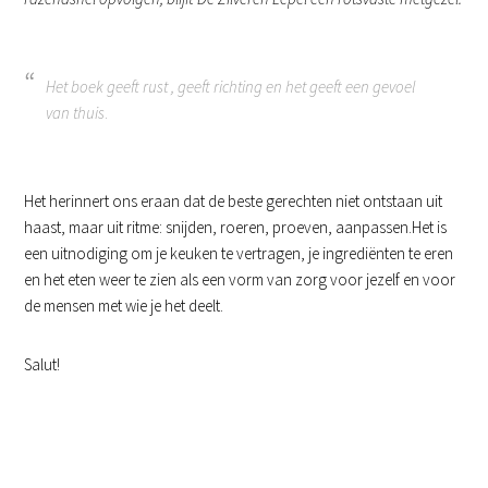
Het boek geeft rust , geeft richting en het geeft een gevoel
van thuis
.
Het herinnert ons eraan dat de beste gerechten niet ontstaan uit
haast, maar uit ritme: snijden, roeren, proeven, aanpassen.Het is
een uitnodiging om je keuken te vertragen, je ingrediënten te eren
en het eten weer te zien als een vorm van zorg voor jezelf en voor
de mensen met wie je het deelt.
Salut!