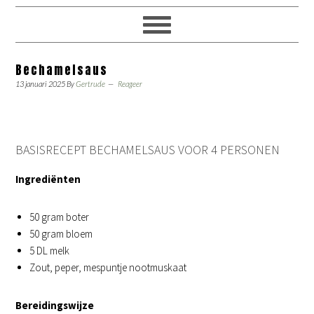
Bechamelsaus
13 januari 2025
By
Gertrude
Reageer
BASISRECEPT BECHAMELSAUS VOOR 4 PERSONEN
Ingrediënten
50 gram boter
50 gram bloem
5 DL melk
Zout, peper, mespuntje nootmuskaat
Bereidingswijze