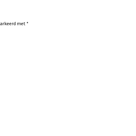
emarkeerd met
*