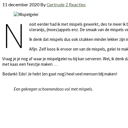
11 december 2020
By
Gertrude
2 Reacties
N
ooit eerder had ik met mispels gewerkt, des te meer ik 
steranijs, (moes)appels enz. De smaak van de mispels v
Ik denk dat mispels dus ook stukken minder lekker zijn i
Afijn. Zelf koos ik ervoor om van de mispels, gelei te m
Vraag je je nog af waar je mispelgelei nu bij kan serveren. Wel, ik den
met kaas een feestje maken …
Bedankt Edo! Je hebt (en gaat nog) heel veel mensen blij maken!
Een gekregen schoenendoos vol met mispels.