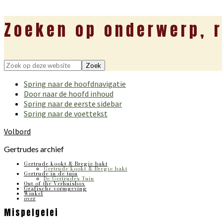
Zoeken op onderwerp, r
Zoek
op
Spring naar de hoofdnavigatie
deze
Door naar de hoofd inhoud
website
Spring naar de eerste sidebar
Spring naar de voettekst
Volbord
Gertrudes archief
Gertrude kookt & Bregje bakt
Gertrude kookt & Bregje bakt
Gertrude in de tuin
De Gertrudes Tuin
Out of the Verhuisbox
Grafische vormgeving
Winkel
over
Mispelgelei