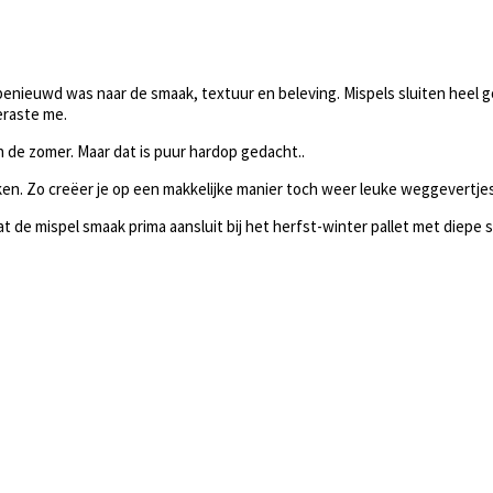
benieuwd was naar de smaak, textuur en beleving. Mispels sluiten heel g
eraste me.
n de zomer. Maar dat is puur hardop gedacht..
aken. Zo creëer je op een makkelijke manier toch weer leuke weggevertjes.
k dat de mispel smaak prima aansluit bij het herfst-winter pallet met diep