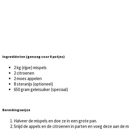
Ingrediënten (genoeg voor 8 potjes)
2 kg (rijpe) mispels
2 citroenen
2 moes appelen
8 steranijs (optioneel)
650 gram geleisuiker (speciaal)
Bereidingswijze
Halveer de mispels en doe ze in een grote pan.
Snijd de appels en de citroenen in parten en voeg deze aan de m