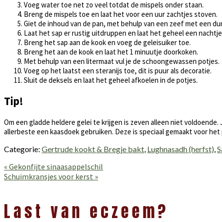
Voeg water toe net zo veel totdat de mispels onder staan.
Breng de mispels toe en laat het voor een uur zachtjes stoven.
Giet de inhoud van de pan, met behulp van een zeef met een du
Laat het sap er rustig uitdruppen en laat het geheel een nachtje
Breng het sap aan de kook en voeg de geleisuiker toe.
Breng het aan de kook en laat het 1 minuutje doorkoken.
Met behulp van een litermaat vul je de schoongewassen potjes.
Voeg op het laatst een steranijs toe, dit is puur als decoratie.
Sluit de deksels en laat het geheel afkoelen in de potjes.
Tip!
Om een gladde heldere gelei te krijgen is zeven alleen niet voldoende
allerbeste een kaasdoek gebruiken. Deze is speciaal gemaakt voor het
Categorie:
Gertrude kookt & Bregje bakt
,
Lughnasadh (herfst)
,
S
Vorig
« Gekonfijte sinaasappelschil
bericht:
Volgend
Schuimkransjes voor kerst »
bericht:
Lees
Interacties
Last van eczeem?