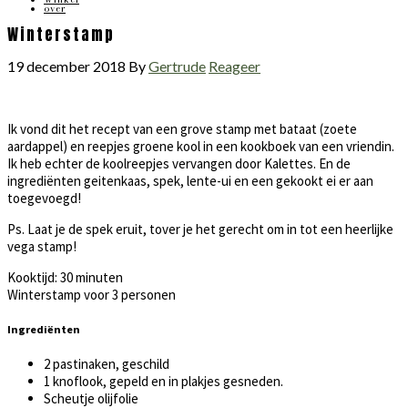
over
Winterstamp
19 december 2018
By
Gertrude
Reageer
Ik vond dit het recept van een grove stamp met bataat (zoete
aardappel) en reepjes groene kool in een kookboek van een vriendin.
Ik heb echter de koolreepjes vervangen door Kalettes. En de
ingrediënten geitenkaas, spek, lente-ui en een gekookt ei er aan
toegevoegd!
Ps. Laat je de spek eruit, tover je het gerecht om in tot een heerlijke
vega stamp!
Kooktijd: 30 minuten
Winterstamp voor 3 personen
Ingrediënten
2 pastinaken, geschild
1 knoflook, gepeld en in plakjes gesneden.
Scheutje olijfolie