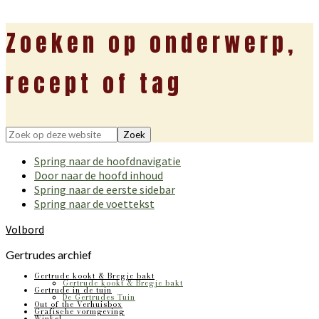
Zoeken op onderwerp,
recept of tag
Zoek
op
Spring naar de hoofdnavigatie
deze
Door naar de hoofd inhoud
website
Spring naar de eerste sidebar
Spring naar de voettekst
Volbord
Gertrudes archief
Gertrude kookt & Bregje bakt
Gertrude kookt & Bregje bakt
Gertrude in de tuin
De Gertrudes Tuin
Out of the Verhuisbox
Grafische vormgeving
Winkel