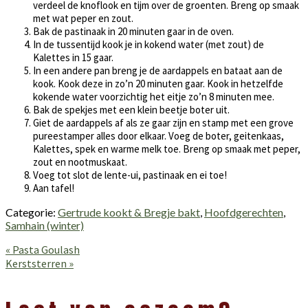
verdeel de knoflook en tijm over de groenten. Breng op smaak
met wat peper en zout.
Bak de pastinaak in 20 minuten gaar in de oven.
In de tussentijd kook je in kokend water (met zout) de
Kalettes in 15 gaar.
In een andere pan breng je de aardappels en bataat aan de
kook. Kook deze in zo’n 20 minuten gaar. Kook in hetzelfde
kokende water voorzichtig het eitje zo’n 8 minuten mee.
Bak de spekjes met een klein beetje boter uit.
Giet de aardappels af als ze gaar zijn en stamp met een grove
pureestamper alles door elkaar. Voeg de boter, geitenkaas,
Kalettes, spek en warme melk toe. Breng op smaak met peper,
zout en nootmuskaat.
Voeg tot slot de lente-ui, pastinaak en ei toe!
Aan tafel!
Categorie:
Gertrude kookt & Bregje bakt
,
Hoofdgerechten
,
Samhain (winter)
Vorig
« Pasta Goulash
bericht:
Volgend
Kerststerren »
bericht:
Lees
Interacties