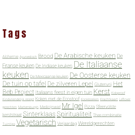
Tags
De Arabische keuken
Brood
De
Alchemie
Ayurvedisch
De Italiaanse
Franse keuken
De Indiase keuken
keuken
De Oosterse keuken
De Mexicaanse keuken
De tuin op tafel
De zilveren Lepel
Het
Glutenvrij
Kerst
Beb Project
Italiaans feest in eigen tuin
Kidsproof
Koken met de Ecostoof
Kindvriendelijk recept
Kookboeken
Krachtkaart
Leftover
Mr Igel
Pizza
Sfeervolste
Medicijnwiel
gerechten
Mattemburgh
Spiritualiteit
Sinterklaas
kerststraat
Thee combinatie
Vegetarisch
Wereldgerechten
Verjaardag
Tuintips