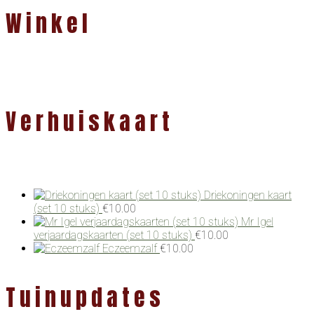
Winkel
Verhuiskaart
Driekoningen kaart
(set 10 stuks)
€
10.00
Mr Igel
verjaardagskaarten (set 10 stuks)
€
10.00
Eczeemzalf
€
10.00
Tuinupdates