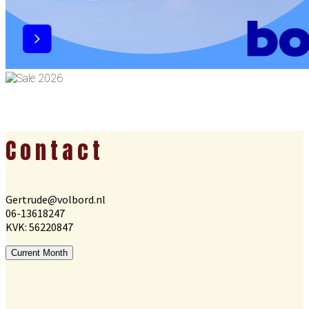
Footer
Contact
Gertrude@volbord.nl
06-13618247
KVK: 56220847
Current Month