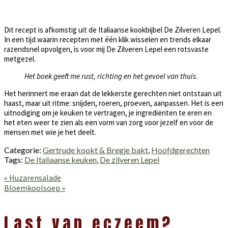
Dit recept is afkomstig uit de Italiaanse kookbijbel De Zilveren Lepel.
In een tijd waarin recepten met één klik wisselen en trends elkaar
razendsnel opvolgen, is voor mij De Zilveren Lepel een rotsvaste
metgezel.
Het boek geeft me rust, richting en het gevoel van thuis
.
Het herinnert me eraan dat de lekkerste gerechten niet ontstaan uit
haast, maar uit ritme: snijden, roeren, proeven, aanpassen. Het is een
uitnodiging om je keuken te vertragen, je ingrediënten te eren en
het eten weer te zien als een vorm van zorg voor jezelf en voor de
mensen met wie je het deelt.
Categorie:
Gertrude kookt & Bregje bakt
,
Hoofdgerechten
Tags:
De Italiaanse keuken
,
De zilveren Lepel
Vorig
« Huzarensalade
bericht:
Volgend
Bloemkoolsoep »
bericht:
Lees
Interacties
Last van eczeem?