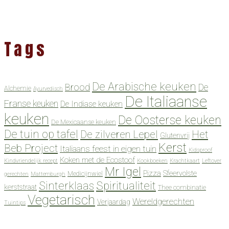
Tags
De Arabische keuken
Brood
De
Alchemie
Ayurvedisch
De Italiaanse
Franse keuken
De Indiase keuken
keuken
De Oosterse keuken
De Mexicaanse keuken
De tuin op tafel
De zilveren Lepel
Het
Glutenvrij
Kerst
Beb Project
Italiaans feest in eigen tuin
Kidsproof
Koken met de Ecostoof
Kindvriendelijk recept
Kookboeken
Krachtkaart
Leftover
Mr Igel
Pizza
Sfeervolste
Medicijnwiel
gerechten
Mattemburgh
Spiritualiteit
Sinterklaas
kerststraat
Thee combinatie
Vegetarisch
Wereldgerechten
Verjaardag
Tuintips