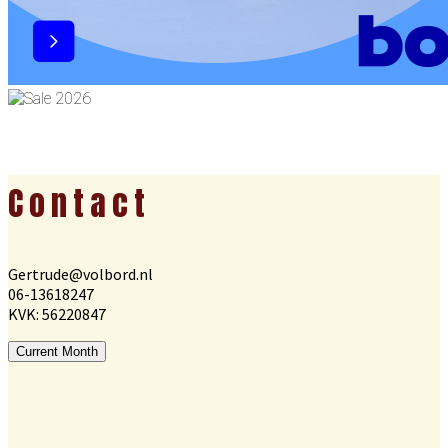
Footer
Contact
Gertrude@volbord.nl
06-13618247
KVK: 56220847
Current Month