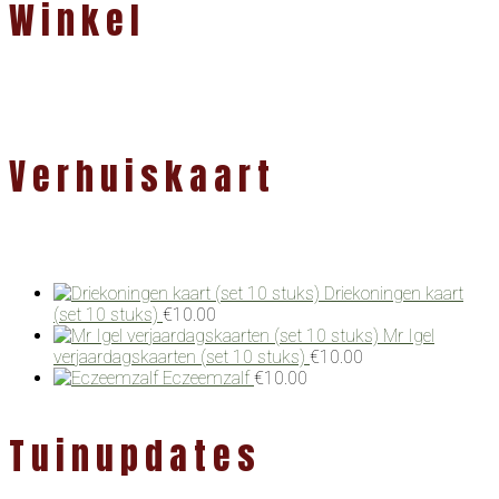
Winkel
Verhuiskaart
Driekoningen kaart
(set 10 stuks)
€
10.00
Mr Igel
verjaardagskaarten (set 10 stuks)
€
10.00
Eczeemzalf
€
10.00
Tuinupdates