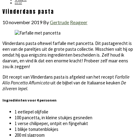
over
Vlinderdans pasta
10 november 2019
By
Gertrude
Reageer
Vlinderdans pasta oftewel farfalle met pancetta. Dit pastagerecht is
een van de pareltjes uit de grote pasta collectie. Misschien valt hij op
omdat hij qua enigszins ingrediënten bescheiden is. Zelf houd ik
daarvan, en vind ik dat een enorme kracht! Probeer zelf maar eens
zou ik zeggen!
Dit recept van Vlinderdans pasta is afgeleid van het recept
Farfalle
Alla Pancetta Affumicata
uit de bijbel van de Italiaanse keuken
De
zilveren lepel.
Ingrediënten voor 4 personen
1 eetlepel olijfolie
100 pancetta, in kleine stukjes gesneden
1 verse chilipeper, ontpit en fijngehakt
1 blikje tomatenblokjes
200 ml slagroom