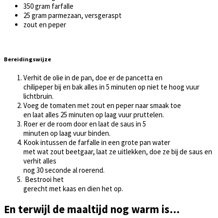
350 gram farfalle
25 gram parmezaan, versgeraspt
zout en peper
Bereidingswijze
Verhit de olie in de pan, doe er de pancetta en
chilipeper bij en bak alles in 5 minuten op niet te hoog vuur
lichtbruin.
Voeg de tomaten met zout en peper naar smaak toe
en laat alles 25 minuten op laag vuur pruttelen.
Roer er de room door en laat de saus in 5
minuten op laag vuur binden.
Kook intussen de farfalle in een grote pan water
met wat zout beetgaar, laat ze uitlekken, doe ze bij de saus en
verhit alles
nog 30 seconde al roerend.
Bestrooi het
gerecht met kaas en dien het op.
En terwijl de maaltijd nog warm is…