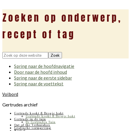
Zoeken op onderwerp,
recept of tag
Zoek
op
Spring naar de hoofdnavigatie
deze
Door naar de hoofd inhoud
website
Spring naar de eerste sidebar
Spring naar de voettekst
Volbord
Gertrudes archief
Gertrude kookt & Bregje bakt
Gertrude kookt & Bregje bakt
Gertrude in de tuin
De Gertrudes Tuin
Out of the Verhuisbox
Grafische vormgeving
Winkel