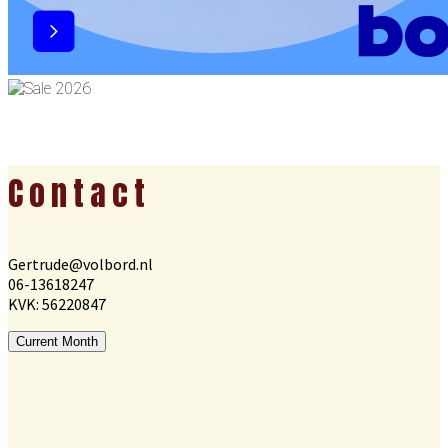
Footer
Contact
Gertrude@volbord.nl
06-13618247
KVK: 56220847
Current Month