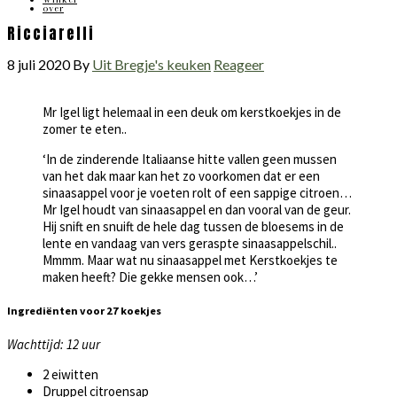
over
Ricciarelli
8 juli 2020
By
Uit Bregje's keuken
Reageer
Mr Igel ligt helemaal in een deuk om kerstkoekjes in de
zomer te eten..
‘In de zinderende Italiaanse hitte vallen geen mussen
van het dak maar kan het zo voorkomen dat er een
sinaasappel voor je voeten rolt of een sappige citroen…
Mr Igel houdt van sinaasappel en dan vooral van de geur.
Hij snift en snuift de hele dag tussen de bloesems in de
lente en vandaag van vers geraspte sinaasappelschil..
Mmmm. Maar wat nu sinaasappel met Kerstkoekjes te
maken heeft? Die gekke mensen ook…’
Ingrediënten voor 27 koekjes
Wachttijd: 12 uur
2 eiwitten
Druppel citroensap