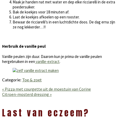
Maak je handen nat met water en dep elke ricciarelli in de extra
poedersuiker.
Bak de koekjes voor 18 minuten af.
Laat de koekjes afkoelen op een rooster.
Bewaar de ricciarelli’s in een luchtdichte doos. De dag erna zijn
ze nog lekkerder…!!
Herbruik de vanille peul
Vanille peulen zijn duur. Daarom kun je prima de vanille peulen
hergebruiken in een
vanille-extract
.
Categorie:
Toe & zoet
Vorig
« Pizza met courgette uit de moestuin van Corine
bericht:
Volgend
Citroen-mosterd dressing »
bericht:
Lees
Interacties
Last van eczeem?