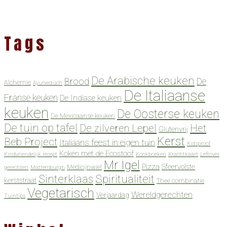
Tags
De Arabische keuken
Brood
De
Alchemie
Ayurvedisch
De Italiaanse
Franse keuken
De Indiase keuken
keuken
De Oosterse keuken
De Mexicaanse keuken
De tuin op tafel
De zilveren Lepel
Het
Glutenvrij
Kerst
Beb Project
Italiaans feest in eigen tuin
Kidsproof
Koken met de Ecostoof
Kindvriendelijk recept
Kookboeken
Krachtkaart
Leftover
Mr Igel
Pizza
Sfeervolste
Medicijnwiel
gerechten
Mattemburgh
Spiritualiteit
Sinterklaas
kerststraat
Thee combinatie
Vegetarisch
Wereldgerechten
Verjaardag
Tuintips