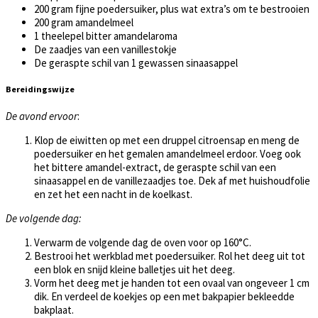
200 gram fijne poedersuiker, plus wat extra’s om te bestrooien
200 gram amandelmeel
1 theelepel bitter amandelaroma
De zaadjes van een vanillestokje
De geraspte schil van 1 gewassen sinaasappel
Bereidingswijze
De avond ervoor
:
Klop de eiwitten op met een druppel citroensap en meng de
poedersuiker en het gemalen amandelmeel erdoor. Voeg ook
het bittere amandel-extract, de geraspte schil van een
sinaasappel en de vanillezaadjes toe. Dek af met huishoudfolie
en zet het een nacht in de koelkast.
De volgende dag:
Verwarm de volgende dag de oven voor op 160°C.
Bestrooi het werkblad met poedersuiker. Rol het deeg uit tot
een blok en snijd kleine balletjes uit het deeg.
Vorm het deeg met je handen tot een ovaal van ongeveer 1 cm
dik. En verdeel de koekjes op een met bakpapier bekleedde
bakplaat.