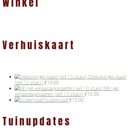
Winkel
Verhuiskaart
Driekoningen kaart
(set 10 stuks)
€
10.00
Mr Igel
verjaardagskaarten (set 10 stuks)
€
10.00
Eczeemzalf
€
10.00
Tuinupdates