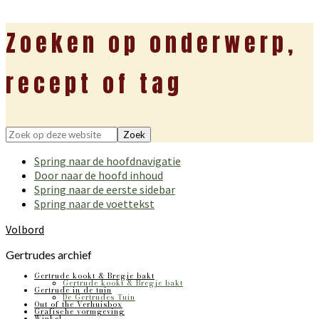
Zoeken op onderwerp,
recept of tag
Zoek
op
Spring naar de hoofdnavigatie
deze
Door naar de hoofd inhoud
website
Spring naar de eerste sidebar
Spring naar de voettekst
Volbord
Gertrudes archief
Gertrude kookt & Bregje bakt
Gertrude kookt & Bregje bakt
Gertrude in de tuin
De Gertrudes Tuin
Out of the Verhuisbox
Grafische vormgeving
Winkel