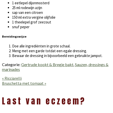
1 eetlepel dijonmosterd
25 ml rodewijn azijn
sap van een citroen
150 ml extra vergine olijfolie
1 theelepel grof zeezout
snuf peper
Bereidingswijze
Doe alle ingrediënten in grote schaal.
Meng met een garde totdat een egale dressing.
Bewaar de dressing in bijvoorbeeld een gebruikte jampot.
Categorie:
Gertrude kookt & Bregje bakt
,
Sauzen, dressings &
marinades
Vorig
« Ricciarelli
bericht:
Volgend
Bruschetta met tomaat »
bericht:
Lees
Interacties
Last van eczeem?