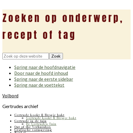
Zoeken op onderwerp,
recept of tag
Zoek
op
Spring naar de hoofdnavigatie
deze
Door naar de hoofd inhoud
website
Spring naar de eerste sidebar
Spring naar de voettekst
Volbord
Gertrudes archief
Gertrude kookt & Bregje bakt
Gertrude kookt & Bregje bakt
Gertrude in de tuin
De Gertrudes Tuin
Out of the Verhuisbox
Grafische vormgeving
Winkel