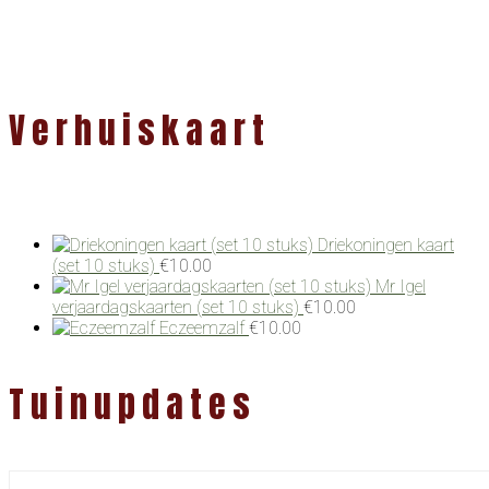
Verhuiskaart
Driekoningen kaart
(set 10 stuks)
€
10.00
Mr Igel
verjaardagskaarten (set 10 stuks)
€
10.00
Eczeemzalf
€
10.00
Tuinupdates