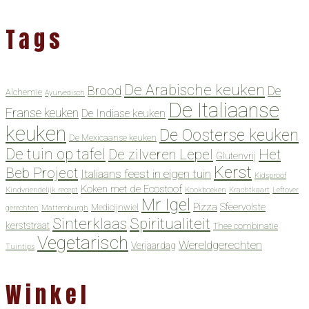
Tags
De Arabische keuken
Brood
De
Alchemie
Ayurvedisch
De Italiaanse
Franse keuken
De Indiase keuken
keuken
De Oosterse keuken
De Mexicaanse keuken
De tuin op tafel
De zilveren Lepel
Het
Glutenvrij
Kerst
Beb Project
Italiaans feest in eigen tuin
Kidsproof
Koken met de Ecostoof
Kindvriendelijk recept
Kookboeken
Krachtkaart
Leftover
Mr Igel
Pizza
Sfeervolste
Medicijnwiel
gerechten
Mattemburgh
Spiritualiteit
Sinterklaas
kerststraat
Thee combinatie
Vegetarisch
Wereldgerechten
Verjaardag
Tuintips
Winkel