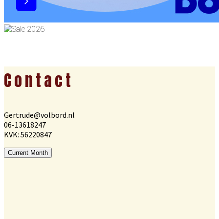
Footer
Contact
Gertrude@volbord.nl
06-13618247
KVK: 56220847
Current Month