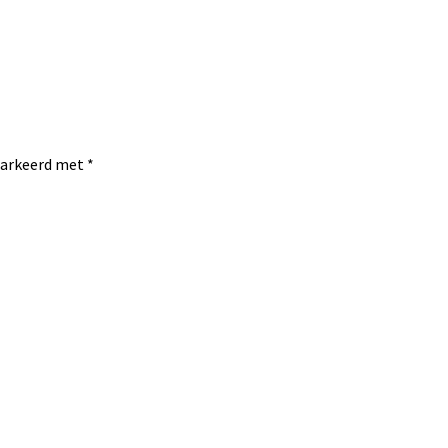
emarkeerd met
*