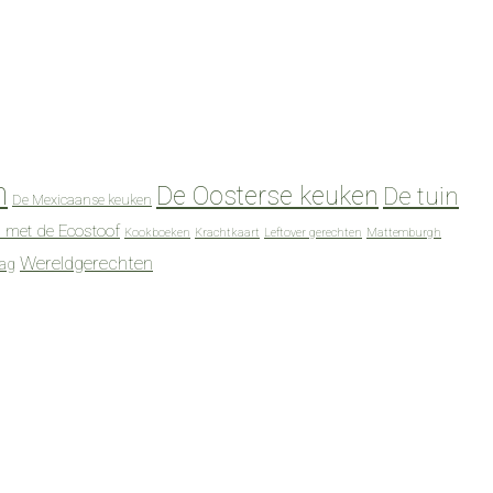
n
De Oosterse keuken
De tuin
De Mexicaanse keuken
 met de Ecostoof
Kookboeken
Krachtkaart
Leftover gerechten
Mattemburgh
Wereldgerechten
dag