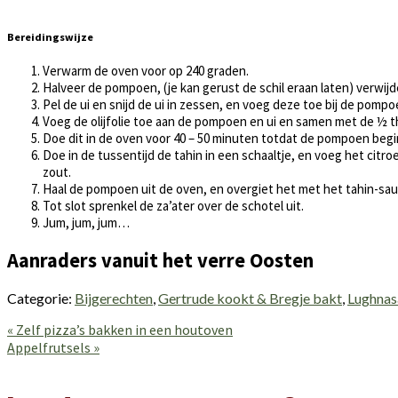
Bereidingswijze
Verwarm de oven voor op 240 graden.
Halveer de pompoen, (je kan gerust de schil eraan laten) verwijd
Pel de ui en snijd de ui in zessen, en voeg deze toe bij de pompo
Voeg de olijfolie toe aan de pompoen en ui en samen met de ½ the
Doe dit in de oven voor 40 – 50 minuten totdat de pompoen begin
Doe in de tussentijd de tahin in een schaaltje, en voeg het cit
zout.
Haal de pompoen uit de oven, en overgiet het met het tahin-sau
Tot slot sprenkel de za’ater over de schotel uit.
Jum, jum, jum…
Aanraders vanuit het verre Oosten
Categorie:
Bijgerechten
,
Gertrude kookt & Bregje bakt
,
Lughnasa
Vorig
« Zelf pizza’s bakken in een houtoven
bericht:
Volgend
Appelfrutsels »
bericht:
Lees
Interacties