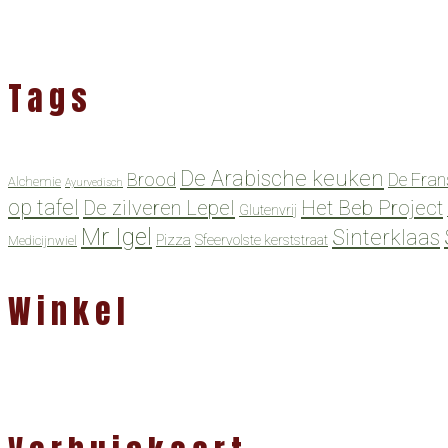
Tags
De Arabische keuken
Brood
De Fran
Alchemie
Ayurvedisch
op tafel
De zilveren Lepel
Het Beb Project
Glutenvrij
Mr Igel
Sinterklaas
Pizza
Sfeervolste kerststraat
Medicijnwiel
Winkel