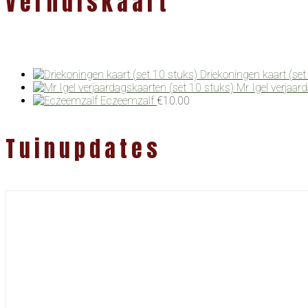
Verhuiskaart
Driekoningen kaart (set
Mr Igel verjaar
Eczeemzalf
€
10.00
Tuinupdates