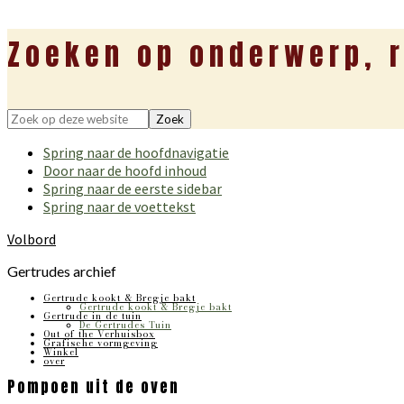
Zoeken op onderwerp, r
Zoek
op
Spring naar de hoofdnavigatie
deze
Door naar de hoofd inhoud
website
Spring naar de eerste sidebar
Spring naar de voettekst
Volbord
Gertrudes archief
Gertrude kookt & Bregje bakt
Gertrude kookt & Bregje bakt
Gertrude in de tuin
De Gertrudes Tuin
Out of the Verhuisbox
Grafische vormgeving
Winkel
over
Pompoen uit de oven