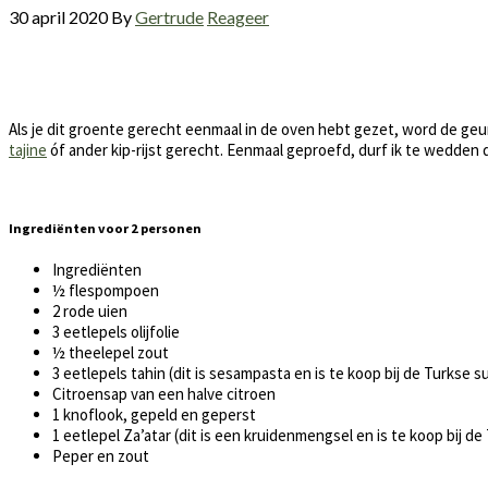
30 april 2020
By
Gertrude
Reageer
Als je dit groente gerecht eenmaal in de oven hebt gezet, word de geu
tajine
óf ander kip-rijst gerecht. Eenmaal geproefd, durf ik te wedden da
Ingrediënten voor 2 personen
Ingrediënten
½ flespompoen
2 rode uien
3 eetlepels olijfolie
½ theelepel zout
3 eetlepels tahin (dit is sesampasta en is te koop bij de Turkse 
Citroensap van een halve citroen
1 knoflook, gepeld en geperst
1 eetlepel Za’atar (dit is een kruidenmengsel en is te koop bij d
Peper en zout