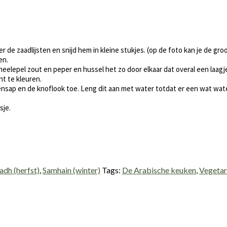
er de zaadlijsten en snijd hem in kleine stukjes. (op de foto kan je de g
en.
elepel zout en peper en hussel het zo door elkaar dat overal een laagje 
t te kleuren.
roensap en de knoflook toe. Leng dit aan met water totdat er een wat w
sje.
dh (herfst)
,
Samhain (winter)
Tags:
De Arabische keuken
,
Vegetar