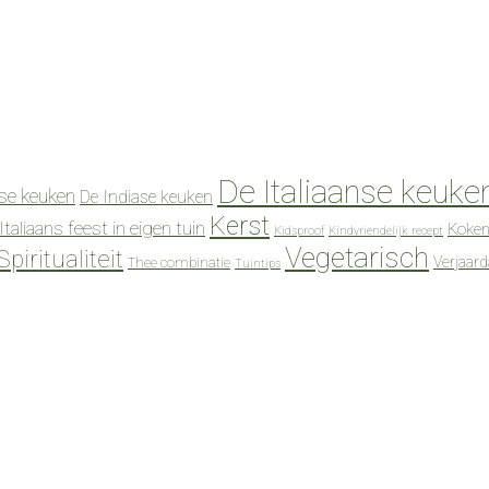
De Italiaanse keuke
se keuken
De Indiase keuken
Kerst
Italiaans feest in eigen tuin
Koken
Kidsproof
Kindvriendelijk recept
Vegetarisch
Spiritualiteit
Verjaar
Thee combinatie
Tuintips