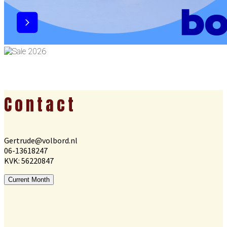
Footer
Contact
Gertrude@volbord.nl
06-13618247
KVK: 56220847
Current Month