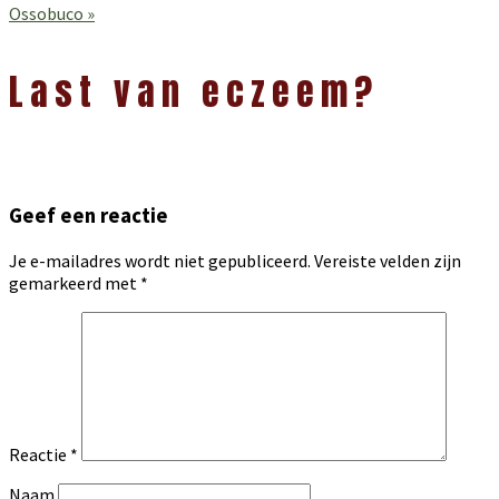
bericht:
Volgend
Ossobuco »
bericht:
Lees
Interacties
Last van eczeem?
Geef een reactie
Je e-mailadres wordt niet gepubliceerd.
Vereiste velden zijn
gemarkeerd met
*
Reactie
*
Naam