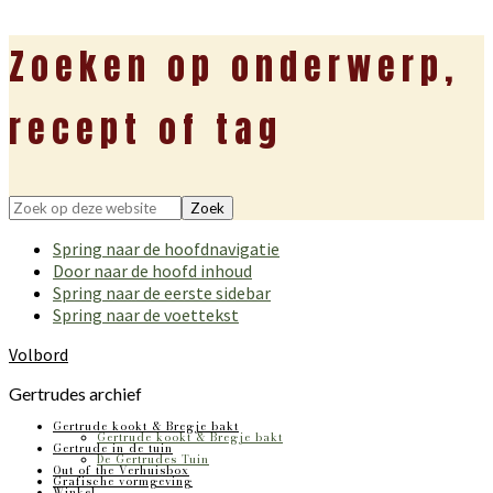
Zoeken op onderwerp,
recept of tag
Zoek
op
Spring naar de hoofdnavigatie
deze
Door naar de hoofd inhoud
website
Spring naar de eerste sidebar
Spring naar de voettekst
Volbord
Gertrudes archief
Gertrude kookt & Bregje bakt
Gertrude kookt & Bregje bakt
Gertrude in de tuin
De Gertrudes Tuin
Out of the Verhuisbox
Grafische vormgeving
Winkel