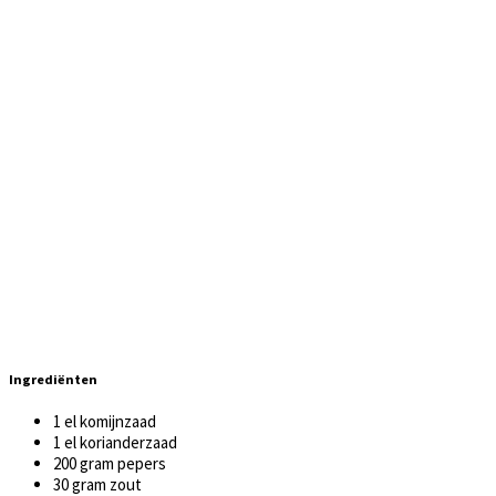
Ingrediënten
1 el komijnzaad
1 el korianderzaad
200 gram pepers
30 gram zout