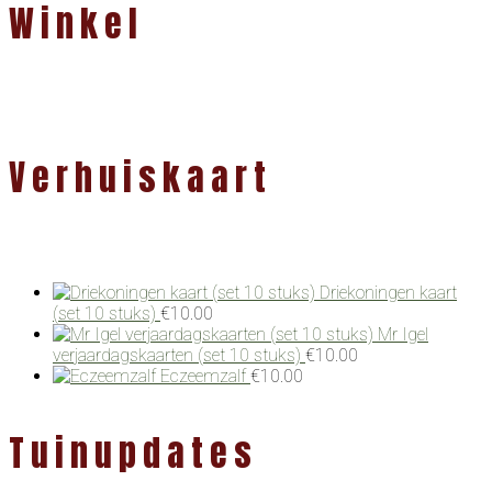
Winkel
Verhuiskaart
Driekoningen kaart
(set 10 stuks)
€
10.00
Mr Igel
verjaardagskaarten (set 10 stuks)
€
10.00
Eczeemzalf
€
10.00
Tuinupdates