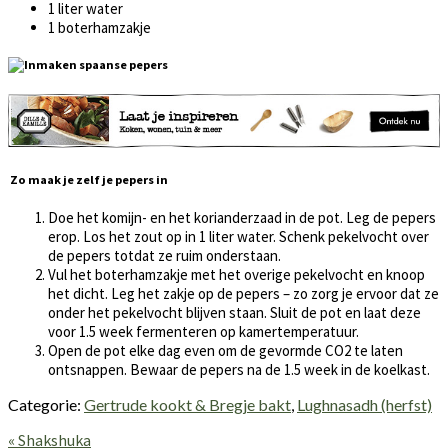
1 liter water
1 boterhamzakje
Zo maak je zelf je pepers in
Doe het komijn- en het korianderzaad in de pot. Leg de pepers
erop. Los het zout op in 1 liter water. Schenk pekelvocht over
de pepers totdat ze ruim onderstaan.
Vul het boterhamzakje met het overige pekelvocht en knoop
het dicht. Leg het zakje op de pepers – zo zorg je ervoor dat ze
onder het pekelvocht blijven staan. Sluit de pot en laat deze
voor 1.5 week fermenteren op kamertemperatuur.
Open de pot elke dag even om de gevormde CO2 te laten
ontsnappen. Bewaar de pepers na de 1.5 week in de koelkast.
Categorie:
Gertrude kookt & Bregje bakt
,
Lughnasadh (herfst)
Vorig
« Shakshuka