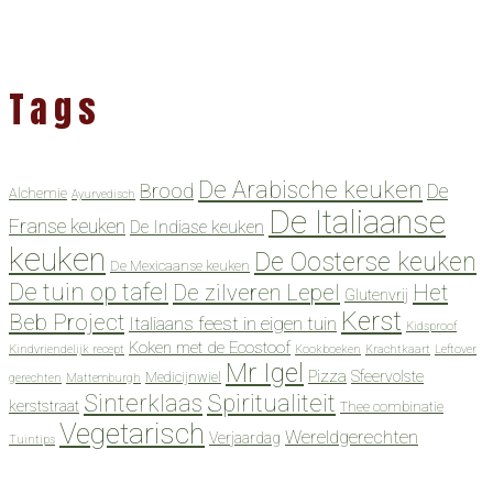
Tags
De Arabische keuken
Brood
De
Alchemie
Ayurvedisch
De Italiaanse
Franse keuken
De Indiase keuken
keuken
De Oosterse keuken
De Mexicaanse keuken
De tuin op tafel
De zilveren Lepel
Het
Glutenvrij
Kerst
Beb Project
Italiaans feest in eigen tuin
Kidsproof
Koken met de Ecostoof
Kindvriendelijk recept
Kookboeken
Krachtkaart
Leftover
Mr Igel
Pizza
Sfeervolste
Medicijnwiel
gerechten
Mattemburgh
Spiritualiteit
Sinterklaas
kerststraat
Thee combinatie
Vegetarisch
Wereldgerechten
Verjaardag
Tuintips