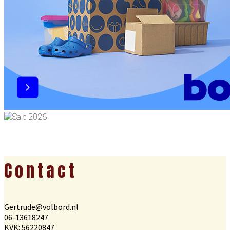
Footer
Contact
Gertrude@volbord.nl
06-13618247
KVK: 56220847