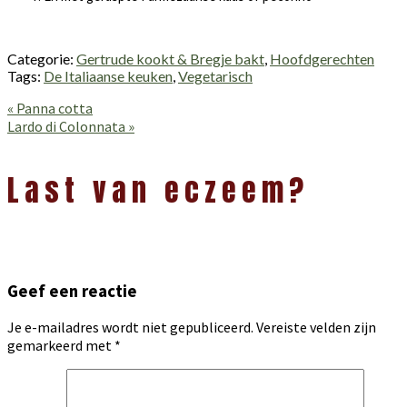
Categorie:
Gertrude kookt & Bregje bakt
,
Hoofdgerechten
Tags:
De Italiaanse keuken
,
Vegetarisch
Vorig
« Panna cotta
bericht:
Volgend
Lardo di Colonnata »
bericht:
Lees
Interacties
Last van eczeem?
Geef een reactie
Je e-mailadres wordt niet gepubliceerd.
Vereiste velden zijn
gemarkeerd met
*