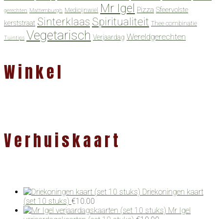
Mr Igel
Pizza
Sfeervolste
Medicijnwiel
gerechten
Mattemburgh
Spiritualiteit
Sinterklaas
kerststraat
Thee combinatie
Vegetarisch
Wereldgerechten
Verjaardag
Tuintips
Winkel
Verhuiskaart
Driekoningen kaart
(set 10 stuks)
€
10.00
Mr Igel