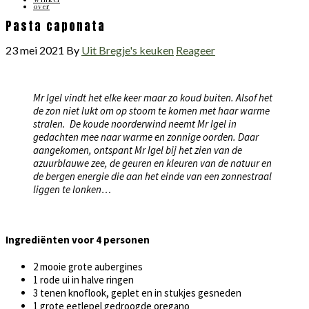
over
Pasta caponata
23 mei 2021
By
Uit Bregje's keuken
Reageer
Mr Igel vindt het elke keer maar zo koud buiten. Alsof het
de zon niet lukt om op stoom te komen met haar warme
stralen. De koude noorderwind neemt Mr Igel in
gedachten mee naar warme en zonnige oorden. Daar
aangekomen, ontspant Mr Igel bij het zien van de
azuurblauwe zee, de geuren en kleuren van de natuur en
de bergen energie die aan het einde van een zonnestraal
liggen te lonken…
Ingrediënten
voor 4 personen
2 mooie grote aubergines
1 rode ui in halve ringen
3 tenen knoflook, geplet en in stukjes gesneden
1 grote eetlepel gedroogde oregano