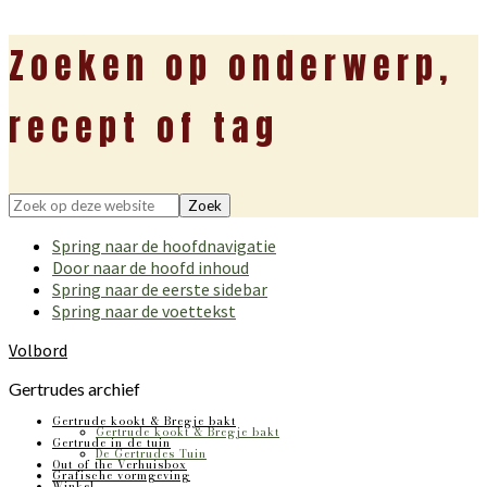
Zoeken op onderwerp,
recept of tag
Zoek
op
Spring naar de hoofdnavigatie
deze
Door naar de hoofd inhoud
website
Spring naar de eerste sidebar
Spring naar de voettekst
Volbord
Gertrudes archief
Gertrude kookt & Bregje bakt
Gertrude kookt & Bregje bakt
Gertrude in de tuin
De Gertrudes Tuin
Out of the Verhuisbox
Grafische vormgeving
Winkel