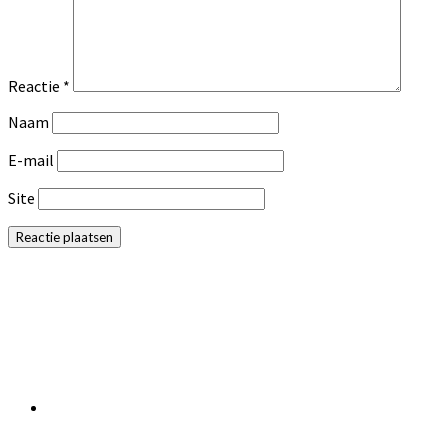
Reactie
*
Naam
E-mail
Site
Primaire
Sidebar