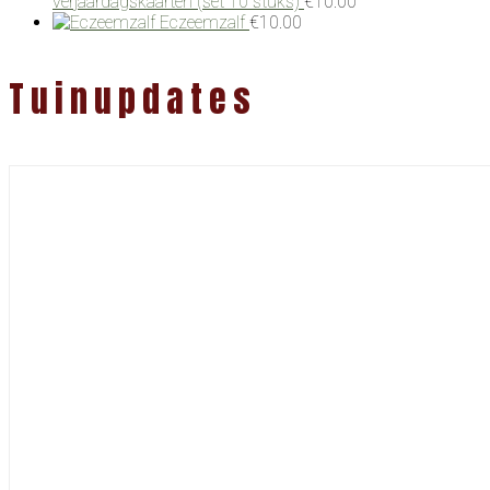
verjaardagskaarten (set 10 stuks)
€
10.00
Eczeemzalf
€
10.00
Tuinupdates