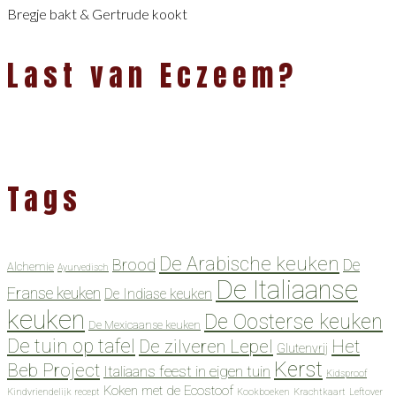
Bregje bakt & Gertrude kookt
Last van Eczeem?
Tags
De Arabische keuken
Brood
De
Alchemie
Ayurvedisch
De Italiaanse
Franse keuken
De Indiase keuken
keuken
De Oosterse keuken
De Mexicaanse keuken
De tuin op tafel
De zilveren Lepel
Het
Glutenvrij
Kerst
Beb Project
Italiaans feest in eigen tuin
Kidsproof
Koken met de Ecostoof
Kindvriendelijk recept
Kookboeken
Krachtkaart
Leftover