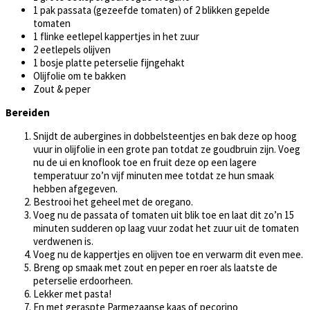
1 pak passata (gezeefde tomaten) of 2 blikken gepelde
tomaten
1 flinke eetlepel kappertjes in het zuur
2 eetlepels olijven
1 bosje platte peterselie fijngehakt
Olijfolie om te bakken
Zout & peper
Bereiden
Snijdt de aubergines in dobbelsteentjes en bak deze op hoog
vuur in olijfolie in een grote pan totdat ze goudbruin zijn. Voeg
nu de ui en knoflook toe en fruit deze op een lagere
temperatuur zo’n vijf minuten mee totdat ze hun smaak
hebben afgegeven.
Bestrooi het geheel met de oregano.
Voeg nu de passata of tomaten uit blik toe en laat dit zo’n 15
minuten sudderen op laag vuur zodat het zuur uit de tomaten
verdwenen is.
Voeg nu de kappertjes en olijven toe en verwarm dit even mee.
Breng op smaak met zout en peper en roer als laatste de
peterselie erdoorheen.
Lekker met pasta!
En met geraspte Parmezaanse kaas of pecorino